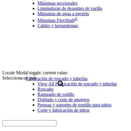
Máquinas seccionales
Limpiadoras de desagües de varilla
Máquinas de agua a presión
®
Máquinas FlexShaft
Cables y herramientas
Locale Modal toggle, current value:
Seleccione un país
Fabricación de roscado y tuberías
View All Fabricación de roscado y tuberías
Roscado
Ranurado de rodillo
Doblado y corte de agujeros
Prensas y soportes de tornillo para tubos
Corte y fabricación de tubos