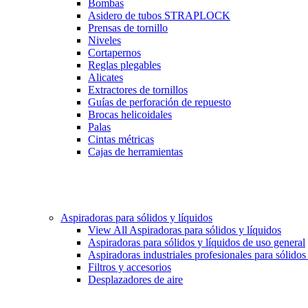
Bombas
Asidero de tubos STRAPLOCK
Prensas de tornillo
Niveles
Cortapernos
Reglas plegables
Alicates
Extractores de tornillos
Guías de perforación de repuesto
Brocas helicoidales
Palas
Cintas métricas
Cajas de herramientas
Aspiradoras para sólidos y líquidos
View All Aspiradoras para sólidos y líquidos
Aspiradoras para sólidos y líquidos de uso general
Aspiradoras industriales profesionales para sólidos
Filtros y accesorios
Desplazadores de aire