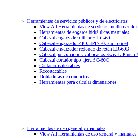
Herramientas de servicios públicos y de electricistas
View All Herramientas de servicios públicos y de el
Herramientas de engarce hidráulicas manuales
Cabezal engarzador utilitario UC-60
Cabezal engarzador 4P-6 4PIN™, sin troquel
Cabezal engarzador redondo de retén LR-60B
Cabezal punzonador sacabocados Swiv-L-Punch
Cabezal cortador tipo tijera SC-60C
Cortadoras de cables
Recortacables
Dobladoras de conductos
Herramientas para calcular dimensiones
Herramientas de uso general y manuales
View All Herramientas de uso general y manuales