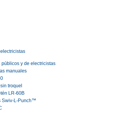
electricistas
públicos y de electricistas
cas manuales
60
in troquel
etén LR-60B
s Swiv-L-Punch™
C