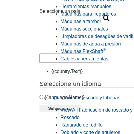
Herramientas manuales
Seleccione un país
Máquinas para fregaderos
Máquinas a tambor
Máquinas seccionales
Limpiadoras de desagües de varill
Máquinas de agua a presión
®
Máquinas FlexShaft
Cables y herramientas
{{country.Text}}
Seleccione un idioma
{{language.Name}}
Fabricación de roscado y tuberías
Seleccionar
View All Fabricación de roscado y 
Roscado
Ranurado de rodillo
Doblado y corte de agujeros