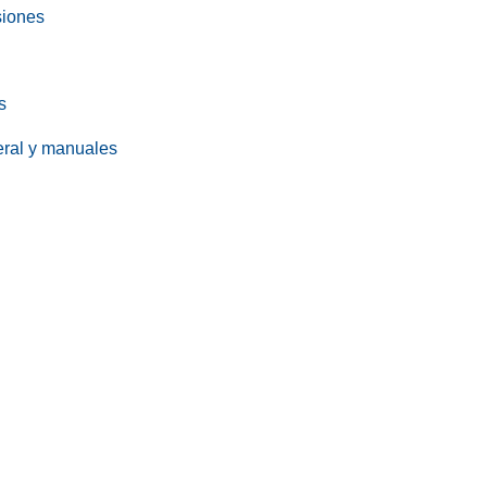
siones
s
eral y manuales