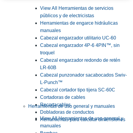
View All Herramientas de servicios
públicos y de electricistas
Herramientas de engarce hidráulicas
manuales
Cabezal engarzador utilitario UC-60
Cabezal engarzador 4P-6 4PIN™, sin
troquel
Cabezal engarzador redondo de retén
LR-60B
Cabezal punzonador sacabocados Swiv-
L-Punch™
Cabezal cortador tipo tijera SC-60C
Cortadoras de cables
Recortacables
Herramientas de uso general y manuales
Dobladoras de conductos
View All Herramientas de uso general y
Herramientas para calcular dimensiones
manuales