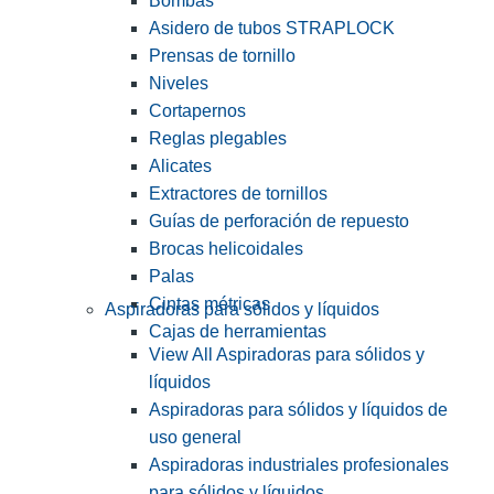
Bombas
Asidero de tubos STRAPLOCK
Prensas de tornillo
Niveles
Cortapernos
Reglas plegables
Alicates
Extractores de tornillos
Guías de perforación de repuesto
Brocas helicoidales
Palas
Cintas métricas
Aspiradoras para sólidos y líquidos
Cajas de herramientas
View All Aspiradoras para sólidos y
líquidos
Aspiradoras para sólidos y líquidos de
uso general
Aspiradoras industriales profesionales
para sólidos y líquidos