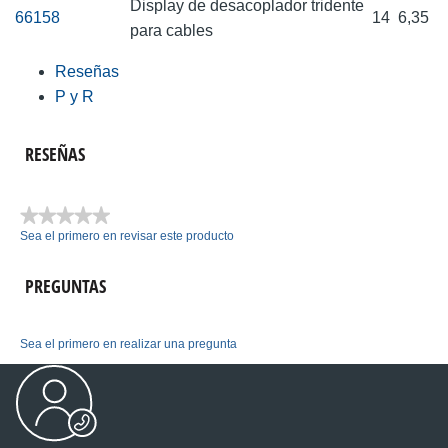
Display de desacoplador tridente
66158
14
6,35
para cables
Reseñas
P y R
RESEÑAS
★★★★★
Sea el primero en revisar este producto
Sin
puntuación
PREGUNTAS
Sea el primero en realizar una pregunta