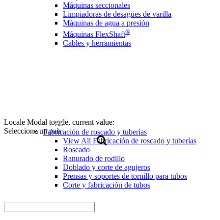
Máquinas seccionales
Limpiadoras de desagües de varilla
Máquinas de agua a presión
®
Máquinas FlexShaft
Cables y herramientas
Locale Modal toggle, current value:
Seleccione un país
Fabricación de roscado y tuberías
View All Fabricación de roscado y tuberías
Roscado
Ranurado de rodillo
Doblado y corte de agujeros
Prensas y soportes de tornillo para tubos
Corte y fabricación de tubos