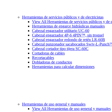
Herramientas de servicios públicos y de electricistas
View All Herramientas de servicios públicos y de el
Herramientas de engarce hidráulicas manuales
Cabezal engarzador utilitario UC-60
Cabezal engarzador 4P-6 4PIN™, sin troquel
Cabezal engarzador redondo de retén LR-60B
Cabezal punzonador sacabocados Swiv-L-Punch
Cabezal cortador tipo tijera SC-60C
Cortadoras de cables
Recortacables
Dobladoras de conductos
Herramientas para calcular dimensiones
Herramientas de uso general y manuales
View All Herramientas de uso general y manuales