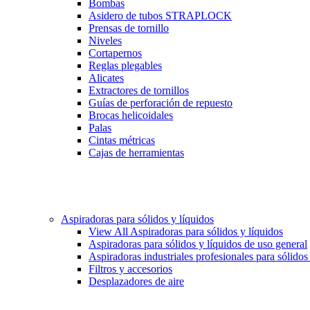
Bombas
Asidero de tubos STRAPLOCK
Prensas de tornillo
Niveles
Cortapernos
Reglas plegables
Alicates
Extractores de tornillos
Guías de perforación de repuesto
Brocas helicoidales
Palas
Cintas métricas
Cajas de herramientas
Aspiradoras para sólidos y líquidos
View All Aspiradoras para sólidos y líquidos
Aspiradoras para sólidos y líquidos de uso general
Aspiradoras industriales profesionales para sólidos
Filtros y accesorios
Desplazadores de aire