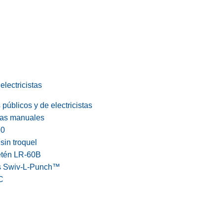
electricistas
públicos y de electricistas
cas manuales
60
in troquel
etén LR-60B
s Swiv-L-Punch™
C