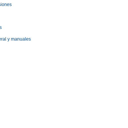
siones
s
eral y manuales