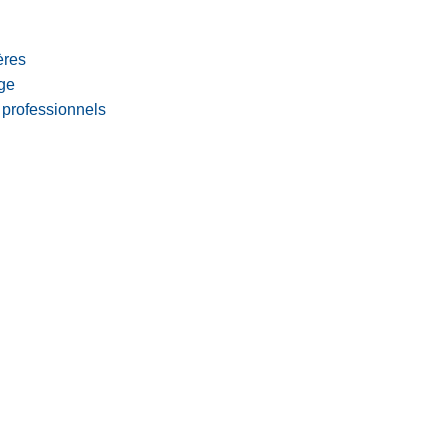
ères
age
 professionnels