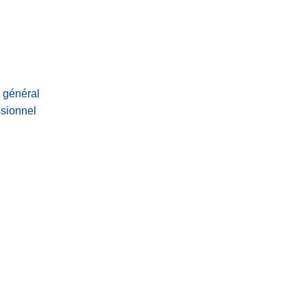
e général
ssionnel