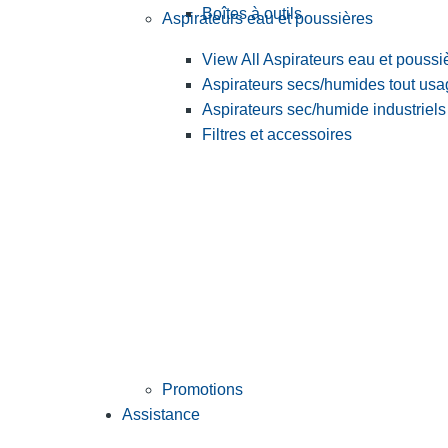
Boîtes à outils
Aspirateurs eau et poussières
View All Aspirateurs eau et poussi
Aspirateurs secs/humides tout us
Aspirateurs sec/humide industriels
Filtres et accessoires
Promotions
Assistance