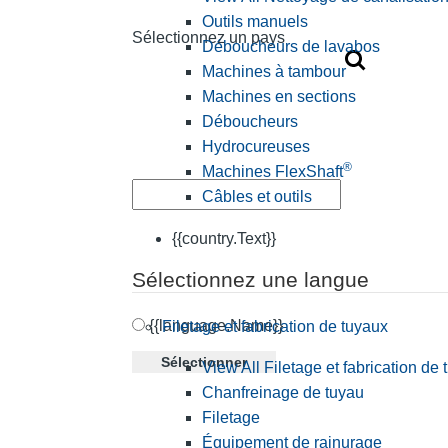
Outils manuels
Sélectionnez un pays
Déboucheurs de lavabos
Machines à tambour
Machines en sections
Déboucheurs
Hydrocureuses
®
Machines FlexShaft
Câbles et outils
{{country.Text}}
Sélectionnez une langue
{{language.Name}}
Filetage et fabrication de tuyaux
Sélectionner
View All Filetage et fabrication de
Chanfreinage de tuyau
Filetage
Équipement de rainurage