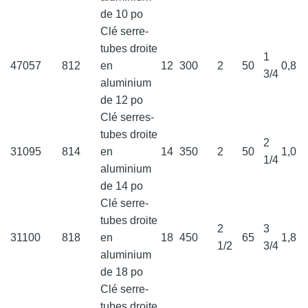
de 10 po
Clé serre-
tubes droite
1
47057
812
en
12
300
2
50
0,8
3/4
aluminium
de 12 po
Clé serres-
tubes droite
2
31095
814
en
14
350
2
50
1,0
1/4
aluminium
de 14 po
Clé serre-
tubes droite
2
3
31100
818
en
18
450
65
1,8
1/2
3/4
aluminium
de 18 po
Clé serre-
tubes droite