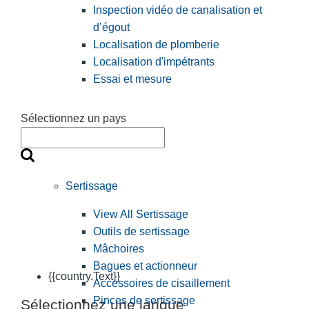
Inspection vidéo de canalisation et
d’égout
Localisation de plomberie
Localisation d'impétrants
Essai et mesure
Sélectionnez un pays
Sertissage
View All Sertissage
Outils de sertissage
Mâchoires
Bagues et actionneur
{{country.Text}}
Accessoires de cisaillement
Pinces de sertissage
Sélectionnez une langue