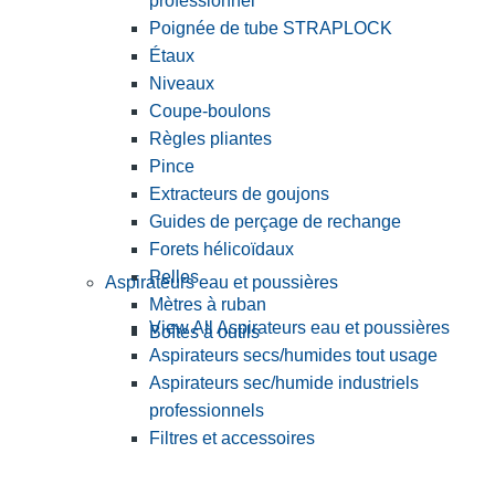
professionnel
Poignée de tube STRAPLOCK
Étaux
Niveaux
Coupe-boulons
Règles pliantes
Pince
Extracteurs de goujons
Guides de perçage de rechange
Forets hélicoïdaux
Pelles
Aspirateurs eau et poussières
Mètres à ruban
View All Aspirateurs eau et poussières
Boîtes à outils
Aspirateurs secs/humides tout usage
Aspirateurs sec/humide industriels
professionnels
Filtres et accessoires