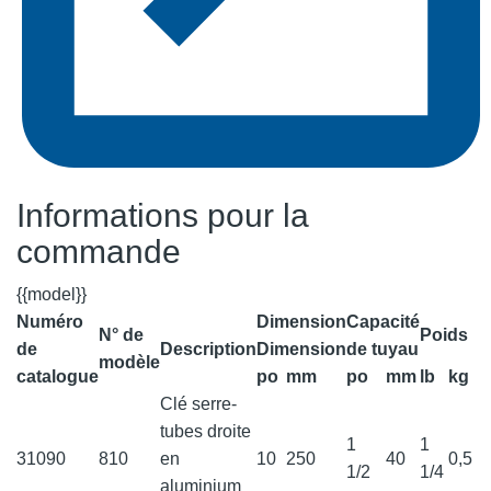
Informations pour la
commande
{{model}}
Numéro
Dimension
Capacité
N° de
Poids
de
Description
Dimension
de tuyau
modèle
catalogue
po
mm
po
mm
lb
kg
Clé serre-
tubes droite
1
1
31090
810
en
10
250
40
0,5
1/2
1/4
aluminium