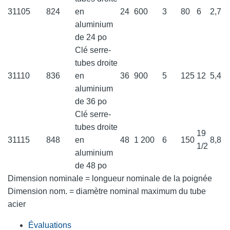
31105
824
en
24
600
3
80
6
2,7
aluminium
de 24 po
Clé serre-
tubes droite
31110
836
en
36
900
5
125
12
5,4
aluminium
de 36 po
Clé serre-
tubes droite
19
31115
848
en
48
1 200
6
150
8,8
1/2
aluminium
de 48 po
Dimension nominale = longueur nominale de la poignée
Dimension nom. = diamètre nominal maximum du tube
acier
Évaluations