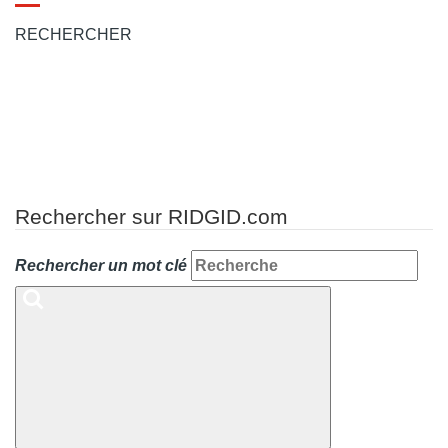
Toggle
navigation
RECHERCHER
Rechercher sur RIDGID.com
Rechercher un mot clé