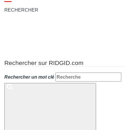
Toggle
navigation
RECHERCHER
Rechercher sur RIDGID.com
Rechercher un mot clé