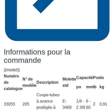
Informations pour la
commande
{{model}}
Numéro
Capacité
Poids
N° de
Molette
de
Description
modèle
std
po
mm
lb
kg
catalogue
Coupe-tubes
à avance
E-
1/4 -
6 -
33055
205
2
0,91
protégée à
3469
2 3/8
60