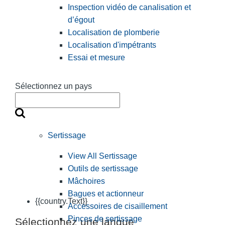
Inspection vidéo de canalisation et
d’égout
Localisation de plomberie
Localisation d'impétrants
Essai et mesure
Sélectionnez un pays
Sertissage
View All Sertissage
Outils de sertissage
Mâchoires
Bagues et actionneur
{{country.Text}}
Accessoires de cisaillement
Pinces de sertissage
Sélectionnez une langue