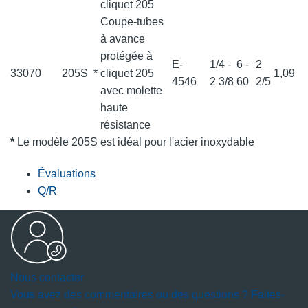
cliquet 205
Coupe-tubes
à avance
protégée à
E-
1/4 -
6 -
2
33070
205S
*
cliquet 205
1,09
4546
2 3/8
60
2/5
avec molette
haute
résistance
*
Le modèle 205S est idéal pour l'acier inoxydable
Évaluations
Q/R
Nous contacter
Vous avez des commentaires ou des questions ? Faites-