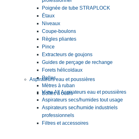
professionnel
Poignée de tube STRAPLOCK
Étaux
Niveaux
Coupe-boulons
Règles pliantes
Pince
Extracteurs de goujons
Guides de perçage de rechange
Forets hélicoïdaux
Pelles
Aspirateurs eau et poussières
Mètres à ruban
View All Aspirateurs eau et poussières
Boîtes à outils
Aspirateurs secs/humides tout usage
Aspirateurs sec/humide industriels
professionnels
Filtres et accessoires