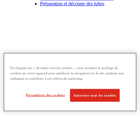
Préparation et découpe des tubes
En cliquant sur « Accepter tous les cookies », vous acceptez le stockage de
cookies sur votre appareil pour améliorer la navigation sur le site, analyser son
utilisation et contribuer à nos efforts de marketing.
Outils utilitaires et d'électricien
View All Outils utilitaires et d'électricien
Coupe-câbles
Paramètres des cookies
Autoriser tous les cookies
Cintreuses de conduits
Calibreurs