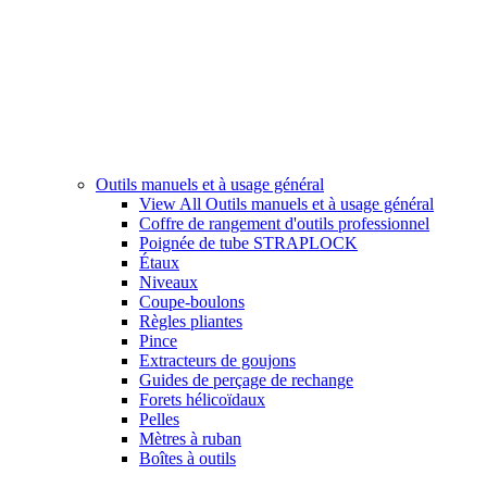
Outils manuels et à usage général
View All Outils manuels et à usage général
Coffre de rangement d'outils professionnel
Poignée de tube STRAPLOCK
Étaux
Niveaux
Coupe-boulons
Règles pliantes
Pince
Extracteurs de goujons
Guides de perçage de rechange
Forets hélicoïdaux
Pelles
Mètres à ruban
Boîtes à outils