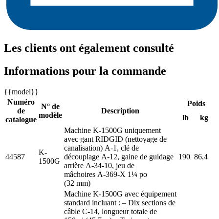
Les clients ont également consulté
Informations pour la commande
{{model}}
Numéro
Poids
N° de
de
Description
modèle
lb
kg
catalogue
Machine K-1500G uniquement
avec gant RIDGID (nettoyage de
canalisation) A-1, clé de
K-
44587
découplage A-12, gaine de guidage
190
86,4
1500G
arrière A-34-10, jeu de
mâchoires A-369-X 1¼ po
(32 mm)
Machine K-1500G avec équipement
standard incluant : – Dix sections de
câble C-14, longueur totale de