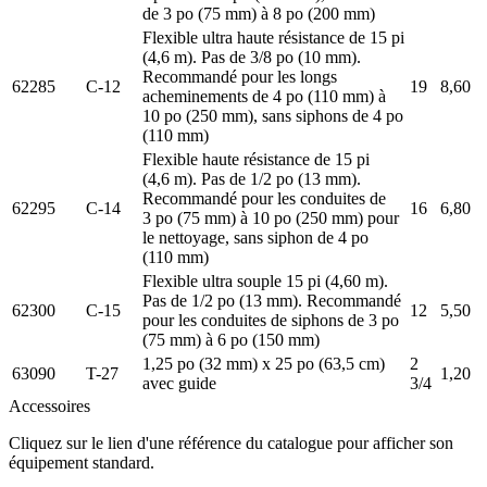
de 3 po (75 mm) à 8 po (200 mm)
Flexible ultra haute résistance de 15 pi
(4,6 m). Pas de 3/8 po (10 mm).
Recommandé pour les longs
62285
C-12
19
8,60
acheminements de 4 po (110 mm) à
10 po (250 mm), sans siphons de 4 po
(110 mm)
Flexible haute résistance de 15 pi
(4,6 m). Pas de 1/2 po (13 mm).
Recommandé pour les conduites de
62295
C-14
16
6,80
3 po (75 mm) à 10 po (250 mm) pour
le nettoyage, sans siphon de 4 po
(110 mm)
Flexible ultra souple 15 pi (4,60 m).
Pas de 1/2 po (13 mm). Recommandé
62300
C-15
12
5,50
pour les conduites de siphons de 3 po
(75 mm) à 6 po (150 mm)
1,25 po (32 mm) x 25 po (63,5 cm)
2
63090
T-27
1,20
avec guide
3/4
Accessoires
Cliquez sur le lien d'une référence du catalogue pour afficher son
équipement standard.