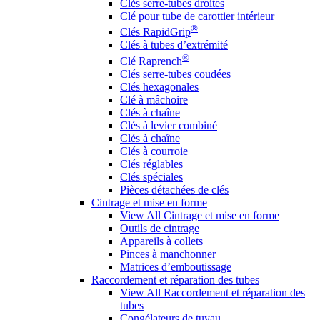
Clés serre-tubes droites
Clé pour tube de carottier intérieur
®
Clés RapidGrip
Clés à tubes d’extrémité
®
Clé Raprench
Clés serre-tubes coudées
Clés hexagonales
Clé à mâchoire
Clés à chaîne
Clés à levier combiné
Clés à chaîne
Clés à courroie
Clés réglables
Clés spéciales
Pièces détachées de clés
Cintrage et mise en forme
View All Cintrage et mise en forme
Outils de cintrage
Appareils à collets
Pinces à manchonner
Matrices d’emboutissage
Raccordement et réparation des tubes
View All Raccordement et réparation des
tubes
Congélateurs de tuyau