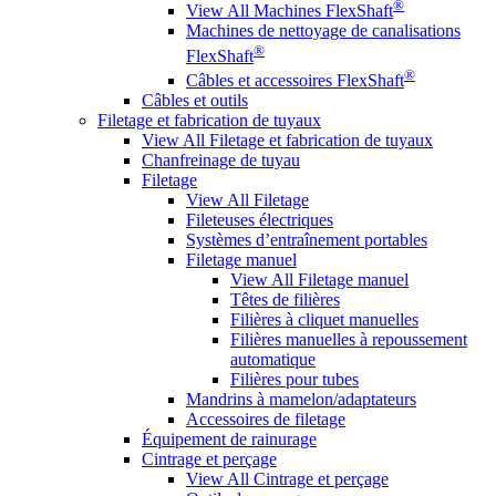
®
View All Machines FlexShaft
Machines de nettoyage de canalisations
®
FlexShaft
®
Câbles et accessoires FlexShaft
Câbles et outils
Filetage et fabrication de tuyaux
View All Filetage et fabrication de tuyaux
Chanfreinage de tuyau
Filetage
View All Filetage
Fileteuses électriques
Systèmes d’entraînement portables
Filetage manuel
View All Filetage manuel
Têtes de filières
Filières à cliquet manuelles
Filières manuelles à repoussement
automatique
Filières pour tubes
Mandrins à mamelon/adaptateurs
Accessoires de filetage
Équipement de rainurage
Cintrage et perçage
View All Cintrage et perçage