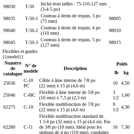
Inclut trois tailles : 75-110-127 mm
98030
T-50
-
(3-4-5 po)
Couteau à dents de requin, 3 po
98035
T-50-1
98005
(75 mm)
Couteau à dents de requin, 4 po
98040
T-50-2
98010
(110 mm)
Couteau à dents de requin, 5 po
98045
T-50-3
98015
(127 mm)
Flexibles et guides
{{model}}
Numéro
Poids
N° de
de
Description
modèle
lb
kg
catalogue
C-10
Câble à âme interne de 7/8 po
25036
10
4,50
PC
(22 mm) x 15 pi (4,6 m)
Flexible à âme interne de 5/8 po
3
25046
C-8IC
1,60
(16 mm) x 7,5 pi (2,3 m)
1/2
Flexible multifonction de 7/8 po
9
62275
C-10
4,30
(22 mm) x 15 pi (4,6 m)
1/2
Flexible multifonction standard de
1 1/4 po (32 mm) x 15 pi (4,6 m). Pas
62280
C-11
de 3⁄8 po (10 mm). Idéal pour les
16
7,30
siphons de 4 po (110 mm), conduites