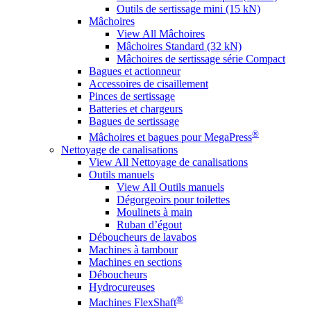
Outils de sertissage mini (15 kN)
Mâchoires
View All Mâchoires
Mâchoires Standard (32 kN)
Mâchoires de sertissage série Compact
Bagues et actionneur
Accessoires de cisaillement
Pinces de sertissage
Batteries et chargeurs
Bagues de sertissage
®
Mâchoires et bagues pour MegaPress
Nettoyage de canalisations
View All Nettoyage de canalisations
Outils manuels
View All Outils manuels
Dégorgeoirs pour toilettes
Moulinets à main
Ruban d’égout
Déboucheurs de lavabos
Machines à tambour
Machines en sections
Déboucheurs
Hydrocureuses
®
Machines FlexShaft