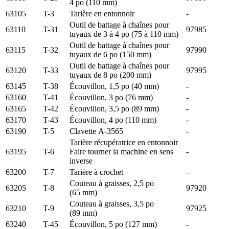
4 po (110 mm)
63105
T-3
Tarière en entonnoir
-
Outil de battage à chaînes pour
63110
T-31
97985
tuyaux de 3 à 4 po (75 à 110 mm)
Outil de battage à chaînes pour
63115
T-32
97990
tuyaux de 6 po (150 mm)
Outil de battage à chaînes pour
63120
T-33
97995
tuyaux de 8 po (200 mm)
63145
T-38
Écouvillon, 1,5 po (40 mm)
-
63160
T-41
Écouvillon, 3 po (76 mm)
-
63165
T-42
Écouvillon, 3,5 po (89 mm)
-
63170
T-43
Écouvillon, 4 po (110 mm)
-
63190
T-5
Clavette A-3565
-
Tarière récupératrice en entonnoir
63195
T-6
Faire tourner la machine en sens
-
inverse
63200
T-7
Tarière à crochet
-
Couteau à graisses, 2,5 po
63205
T-8
97920
(65 mm)
Couteau à graisses, 3,5 po
63210
T-9
97925
(89 mm)
63240
T-45
Écouvillon, 5 po (127 mm)
-