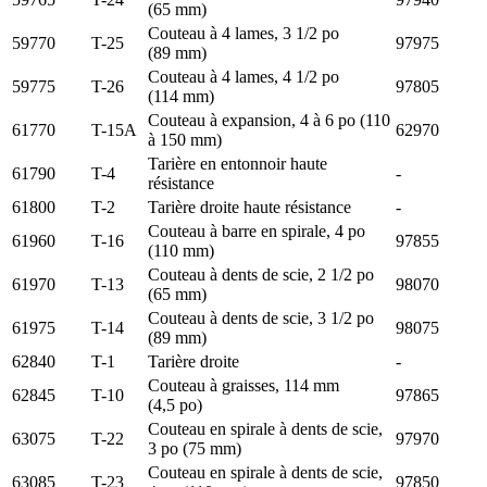
(65 mm)
Couteau à 4 lames, 3 1/2 po
59770
T-25
97975
(89 mm)
Couteau à 4 lames, 4 1/2 po
59775
T-26
97805
(114 mm)
Couteau à expansion, 4 à 6 po (110
61770
T-15A
62970
à 150 mm)
Tarière en entonnoir haute
61790
T-4
-
résistance
61800
T-2
Tarière droite haute résistance
-
Couteau à barre en spirale, 4 po
61960
T-16
97855
(110 mm)
Couteau à dents de scie, 2 1/2 po
61970
T-13
98070
(65 mm)
Couteau à dents de scie, 3 1/2 po
61975
T-14
98075
(89 mm)
62840
T-1
Tarière droite
-
Couteau à graisses, 114 mm
62845
T-10
97865
(4,5 po)
Couteau en spirale à dents de scie,
63075
T-22
97970
3 po (75 mm)
Couteau en spirale à dents de scie,
63085
T-23
97850