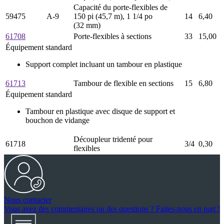
Capacité du porte-flexibles de
59475
A-9
150 pi (45,7 m), 1 1/4 po
14
6,40
(32 mm)
61708
Porte-flexibles à sections
33
15,00
Équipement standard
Support complet incluant un tambour en plastique
61713
Tambour de flexible en sections
15
6,80
Équipement standard
Tambour en plastique avec disque de support et
bouchon de vidange
Découpleur tridenté pour
61718
3/4
0,30
flexibles
Nous contacter
Vous avez des commentaires ou des questions ? Faites-nous en part !