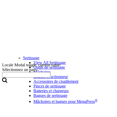
Sertissage
View All Sertissage
Locale Modal toggle, current value:
Outils de sertissage
Sélectionnez un pays
Mâchoires
Bagues et actionneur
Accessoires de cisaillement
Pinces de sertissage
Batteries et chargeurs
Bagues de sertissage
®
Mâchoires et bagues pour MegaPress