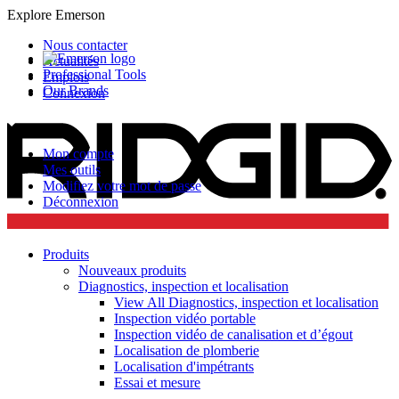
Explore Emerson
Nous contacter
Actualités
Professional Tools
Emplois
Our Brands
Connexion
Mon compte
Mes outils
Modifiez votre mot de passe
Déconnexion
Produits
Nouveaux produits
Diagnostics, inspection et localisation
View All Diagnostics, inspection et localisation
Inspection vidéo portable
Inspection vidéo de canalisation et d’égout
Localisation de plomberie
Localisation d'impétrants
Essai et mesure