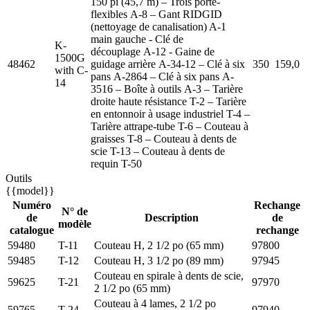
150 pi (45,7 m) – Trois porte-
flexibles A-8 – Gant RIDGID
(nettoyage de canalisation) A-1
main gauche - Clé de
K-
découplage A-12 - Gaine de
1500G
48462
guidage arrière A-34-12 – Clé à six
350
159,0
with C-
pans A-2864 – Clé à six pans A-
14
3516 – Boîte à outils A-3 – Tarière
droite haute résistance T-2 – Tarière
en entonnoir à usage industriel T-4 –
Tarière attrape-tube T-6 – Couteau à
graisses T-8 – Couteau à dents de
scie T-13 – Couteau à dents de
requin T-50
Outils
{{model}}
Numéro
Rechange
N° de
de
Description
de
modèle
catalogue
rechange
59480
T-11
Couteau H, 2 1/2 po (65 mm)
97800
59485
T-12
Couteau H, 3 1/2 po (89 mm)
97945
Couteau en spirale à dents de scie,
59625
T-21
97970
2 1/2 po (65 mm)
Couteau à 4 lames, 2 1/2 po
59765
T-24
97940