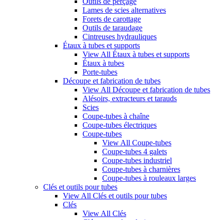
Outils de perçage
Lames de scies alternatives
Forets de carottage
Outils de taraudage
Cintreuses hydrauliques
Étaux à tubes et supports
View All Étaux à tubes et supports
Étaux à tubes
Porte-tubes
Découpe et fabrication de tubes
View All Découpe et fabrication de tubes
Alésoirs, extracteurs et tarauds
Scies
Coupe-tubes à chaîne
Coupe-tubes électriques
Coupe-tubes
View All Coupe-tubes
Coupe-tubes 4 galets
Coupe-tubes industriel
Coupe-tubes à charnières
Coupe-tubes à rouleaux larges
Clés et outils pour tubes
View All Clés et outils pour tubes
Clés
View All Clés