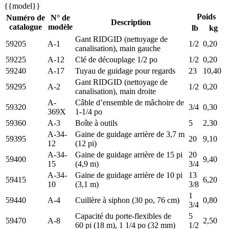
{{model}}
Poids
Numéro de
N° de
Description
catalogue
modèle
lb
kg
Gant RIDGID (nettoyage de
59205
A-1
1/2
0,20
canalisation), main gauche
59225
A-12
Clé de découplage 1/2 po
1/2
0,20
59240
A-17
Tuyau de guidage pour regards
23
10,40
Gant RIDGID (nettoyage de
59295
A-2
1/2
0,20
canalisation), main droite
A-
Câble d’ensemble de mâchoire de
59320
3/4
0,30
369X
1-1/4 po
59360
A-3
Boîte à outils
5
2,30
A-34-
Gaine de guidage arrière de 3,7 m
59395
20
9,10
12
(12 pi)
A-34-
Gaine de guidage arrière de 15 pi
20
59400
9,40
15
(4,9 m)
3/4
A-34-
Gaine de guidage arrière de 10 pi
13
59415
6,20
10
(3,1 m)
3/8
1
59440
A-4
Cuillère à siphon (30 po, 76 cm)
0,80
3/4
Capacité du porte-flexibles de
5
59470
A-8
2,50
60 pi (18 m), 1 1/4 po (32 mm)
1/2