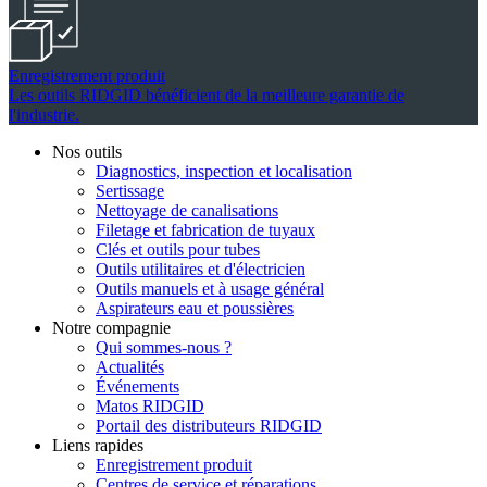
Enregistrement produit
Les outils RIDGID bénéficient de la meilleure garantie de
l'industrie.
Nos outils
Diagnostics, inspection et localisation
Sertissage
Nettoyage de canalisations
Filetage et fabrication de tuyaux
Clés et outils pour tubes
Outils utilitaires et d'électricien
Outils manuels et à usage général
Aspirateurs eau et poussières
Notre compagnie
Qui sommes-nous ?
Actualités
Événements
Matos RIDGID
Portail des distributeurs RIDGID
Liens rapides
Enregistrement produit
Centres de service et réparations