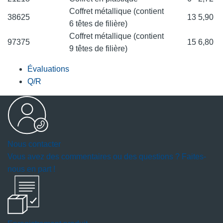
Coffret métallique (contient
38625
13
5,90
6 têtes de filière)
Coffret métallique (contient
97375
15
6,80
9 têtes de filière)
Évaluations
Q/R
Nous contacter
Vous avez des commentaires ou des questions ? Faites-
nous en part !