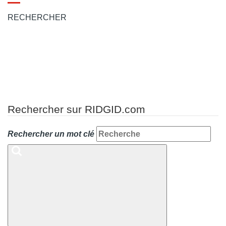
Toggle
navigation
RECHERCHER
Rechercher sur RIDGID.com
Rechercher un mot clé