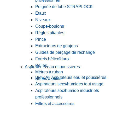
professionnel
Poignée de tube STRAPLOCK
Étaux
Niveaux
Coupe-boulons
Règles pliantes
Pince
Extracteurs de goujons
Guides de perçage de rechange
Forets hélicoïdaux
Pelles
Aspirateurs eau et poussières
Mètres à ruban
View All Aspirateurs eau et poussières
Boîtes à outils
Aspirateurs secs/humides tout usage
Aspirateurs sec/humide industriels
professionnels
Filtres et accessoires