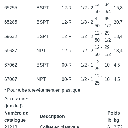
12 -
34
65255
BSPT
12-R
1/2 - 2
15,8
50
3/4
3 -
45
65285
BSPT
12-R
1/8 - 2
20,7
50
1/2
12 -
29
59632
BSPT
12-R
1/2 - 2
13,4
50
1/2
12 -
29
59637
NPT
12-R
1/2 - 2
13,4
50
1/2
12 -
67062
BSPT
00-R
1/2 - 1
10
4,5
25
12 -
67067
NPT
00-R
1/2 - 1
10
4,5
25
*
Pour tube à revêtement en plastique
Accessoires
{{model}}
Numéro de
Poids
Description
catalogue
lb
kg
21218
Coffret en plastique
6
2,72