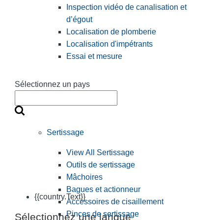
Inspection vidéo de canalisation et
d’égout
Localisation de plomberie
Localisation d'impétrants
Essai et mesure
Sélectionnez un pays
Sertissage
View All Sertissage
Outils de sertissage
Mâchoires
Bagues et actionneur
{{country.Text}}
Accessoires de cisaillement
Pinces de sertissage
Sélectionnez une langue