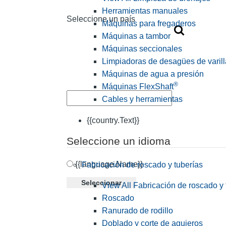
Herramientas manuales
Seleccione un país
Máquinas para fregaderos
Máquinas a tambor
Máquinas seccionales
Limpiadoras de desagües de varill
Máquinas de agua a presión
®
Máquinas FlexShaft
Cables y herramientas
{{country.Text}}
Seleccione un idioma
{{language.Name}}
Fabricación de roscado y tuberías
Seleccionar
View All Fabricación de roscado y 
Roscado
Ranurado de rodillo
Doblado y corte de agujeros