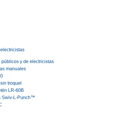
electricistas
públicos y de electricistas
cas manuales
60
in troquel
etén LR-60B
s Swiv-L-Punch™
C