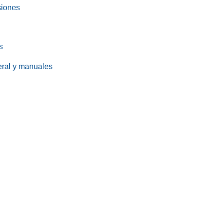
siones
s
eral y manuales