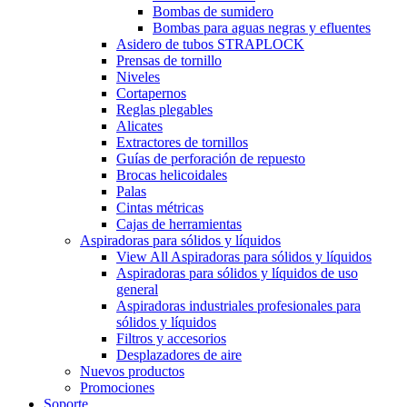
Bombas de sumidero
Bombas para aguas negras y efluentes
Asidero de tubos STRAPLOCK
Prensas de tornillo
Niveles
Cortapernos
Reglas plegables
Alicates
Extractores de tornillos
Guías de perforación de repuesto
Brocas helicoidales
Palas
Cintas métricas
Cajas de herramientas
Aspiradoras para sólidos y líquidos
View All Aspiradoras para sólidos y líquidos
Aspiradoras para sólidos y líquidos de uso
general
Aspiradoras industriales profesionales para
sólidos y líquidos
Filtros y accesorios
Desplazadores de aire
Nuevos productos
Promociones
Soporte