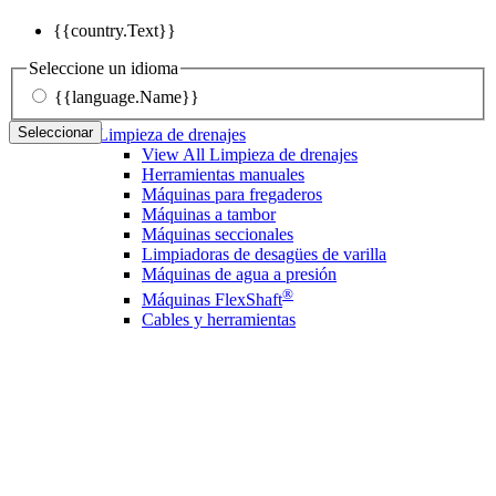
{{country.Text}}
Seleccione un idioma
{{language.Name}}
Seleccionar
Limpieza de drenajes
View All Limpieza de drenajes
Herramientas manuales
Máquinas para fregaderos
Máquinas a tambor
Máquinas seccionales
Limpiadoras de desagües de varilla
Máquinas de agua a presión
®
Máquinas FlexShaft
Cables y herramientas