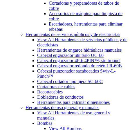
Cortadoras y preparadoras de tubos de
cobre
Accesorios de máquina para limpieza de
cobre
Escariadoras, herramientas para eliminar
rebabas
Herramientas de servicios públicos y de electricistas
View All Herramientas de servicios públicos y de
electricistas
Herramientas de engarce hidráulicas manuales
Cabezal engarzador utilitario UC-60
Cabezal engarzador 4P-6 4PIN™, sin troquel
Cabezal engarzador redondo de retén LR-60B
Cabezal punzonador sacabocados Swiv-L-
Punch™
Cabezal cortador tipo tijera SC-60C
Cortadoras de cables
Recortacables
Dobladoras de conductos
Herramientas para calcular dimensiones
Herramientas de uso general y manuales
View All Herramientas de uso general y
manuales
Bombas
View All Bombas