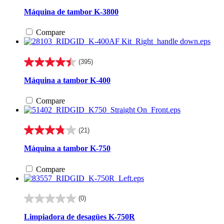
de
Máquina de tambor K-3800
5
estrellas.
Compare
8
reseñas
(395)
4.5
de
Máquina a tambor K-400
5
estrellas.
Compare
395
reseñas
(21)
3.8
de
Máquina a tambor K-750
5
estrellas.
Compare
21
reseñas
(0)
0.0
de
Limpiadora de desagües K-750R
5