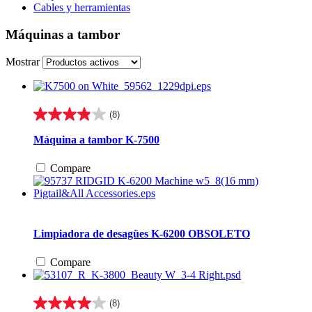
Cables y herramientas
Máquinas a tambor
Mostrar
(8)
3.9
de
Máquina a tambor K-7500
5
estrellas.
Compare
8
reseñas
Limpiadora de desagües K-6200
OBSOLETO
Compare
(8)
4.0