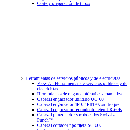
Corte y preparación de tubos
Herramientas de servicios públicos y de electricistas
View All Herramientas de servicios públicos y de
electricistas
Herramientas de engarce hidráulicas manuales
Cabezal engarzador utilitario UC-60
Cabezal engarzador 4P-6 4PIN™, sin troquel
Cabezal engarzador redondo de retén LR-60B
Cabezal punzonador sacabocados Swiv-L-
Punch™
Cabezal cortador tipo tijera SC-60C