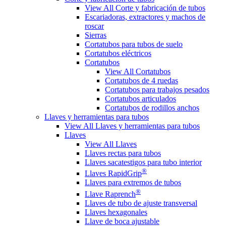
View All Corte y fabricación de tubos
Escariadoras, extractores y machos de
roscar
Sierras
Cortatubos para tubos de suelo
Cortatubos eléctricos
Cortatubos
View All Cortatubos
Cortatubos de 4 ruedas
Cortatubos para trabajos pesados
Cortatubos articulados
Cortatubos de rodillos anchos
Llaves y herramientas para tubos
View All Llaves y herramientas para tubos
Llaves
View All Llaves
Llaves rectas para tubos
Llaves sacatestigos para tubo interior
®
Llaves RapidGrip
Llaves para extremos de tubos
®
Llave Raprench
Llaves de tubo de ajuste transversal
Llaves hexagonales
Llave de boca ajustable