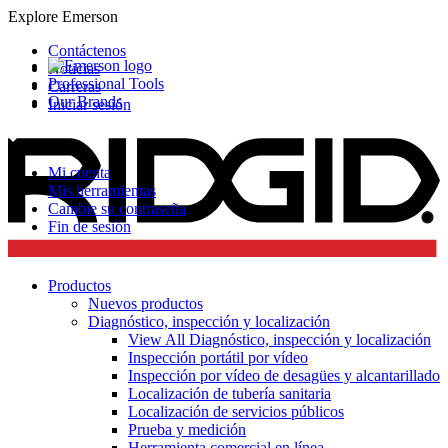
Explore Emerson
Contáctenos
Noticias
Professional Tools
Carreras
Our Brands
Iniciar sesión
Mi cuenta
Mis herramientas
Cambie su contraseña
Fin de sesión
Productos
Nuevos productos
Diagnóstico, inspección y localización
View All Diagnóstico, inspección y localización
Inspección portátil por vídeo
Inspección por vídeo de desagües y alcantarillado
Localización de tubería sanitaria
Localización de servicios públicos
Prueba y medición
Herramienta comercial en línea