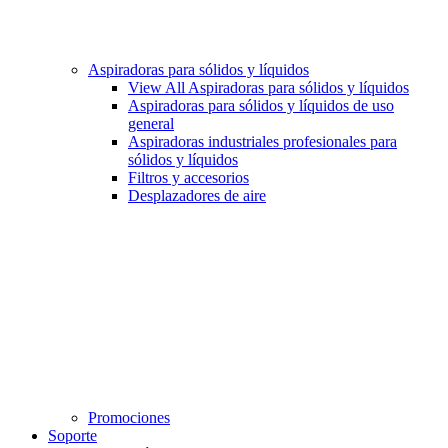
Aspiradoras para sólidos y líquidos
View All Aspiradoras para sólidos y líquidos
Aspiradoras para sólidos y líquidos de uso
general
Aspiradoras industriales profesionales para
sólidos y líquidos
Filtros y accesorios
Desplazadores de aire
Promociones
Soporte