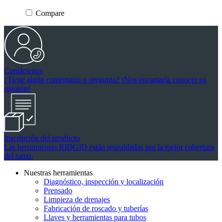
estrellas.
Compare
Contáctenos
¿Tiene algún comentario o pregunta? ¡Nos encantaría conocer su
opinión!
Inscripción del producto
Las herramientas RIDGID están respaldadas por la mejor cobertura
del ramo.
Nuestras herramientas
Diagnóstico, inspección y localización
Prensado
Limpieza de drenajes
Fabricación de roscado y tuberías
Llaves y herramientas para tubos