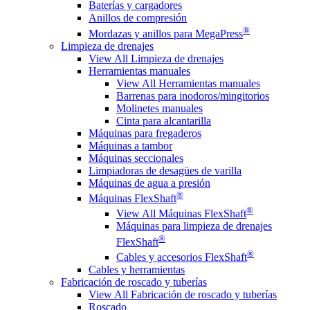
Baterías y cargadores
Anillos de compresión
®
Mordazas y anillos para MegaPress
Limpieza de drenajes
View All Limpieza de drenajes
Herramientas manuales
View All Herramientas manuales
Barrenas para inodoros/mingitorios
Molinetes manuales
Cinta para alcantarilla
Máquinas para fregaderos
Máquinas a tambor
Máquinas seccionales
Limpiadoras de desagües de varilla
Máquinas de agua a presión
®
Máquinas FlexShaft
®
View All Máquinas FlexShaft
Máquinas para limpieza de drenajes
®
FlexShaft
®
Cables y accesorios FlexShaft
Cables y herramientas
Fabricación de roscado y tuberías
View All Fabricación de roscado y tuberías
Roscado