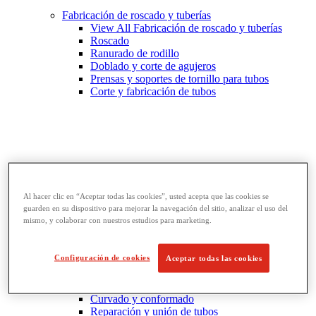
Fabricación de roscado y tuberías
View All Fabricación de roscado y tuberías
Roscado
Ranurado de rodillo
Doblado y corte de agujeros
Prensas y soportes de tornillo para tubos
Corte y fabricación de tubos
Al hacer clic en “Aceptar todas las cookies”, usted acepta que las cookies se
guarden en su dispositivo para mejorar la navegación del sitio, analizar el uso del
mismo, y colaborar con nuestros estudios para marketing.
Configuración de cookies
Aceptar todas las cookies
Llaves y herramientas para tubos
View All Llaves y herramientas para tubos
Llaves
Curvado y conformado
Reparación y unión de tubos