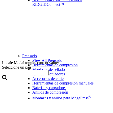
RIDGIDConnect™
Prensado
View All Prensado
Locale Modal toggle, current value:
Herramientas de compresión
Seleccione un país
Mordazas de sellado
Anillos y actuadores
Accesorios de corte
Herramientas de compresión manuales
Baterías y cargadores
Anillos de compresión
®
Mordazas y anillos para MegaPress