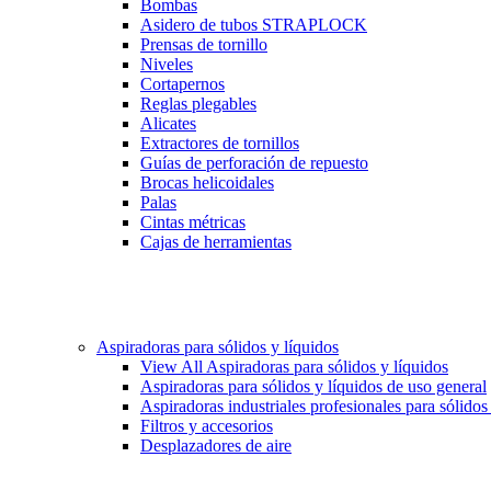
Bombas
Asidero de tubos STRAPLOCK
Prensas de tornillo
Niveles
Cortapernos
Reglas plegables
Alicates
Extractores de tornillos
Guías de perforación de repuesto
Brocas helicoidales
Palas
Cintas métricas
Cajas de herramientas
Aspiradoras para sólidos y líquidos
View All Aspiradoras para sólidos y líquidos
Aspiradoras para sólidos y líquidos de uso general
Aspiradoras industriales profesionales para sólidos
Filtros y accesorios
Desplazadores de aire