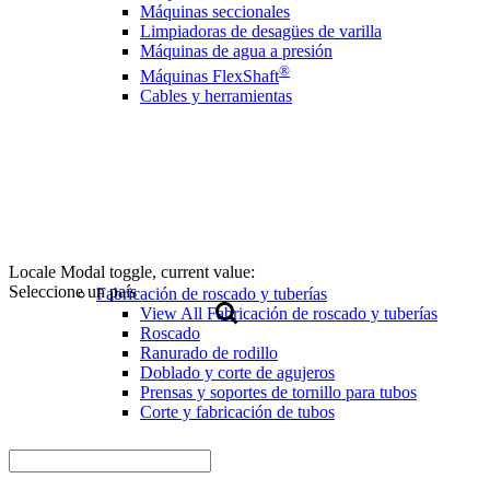
Máquinas seccionales
Limpiadoras de desagües de varilla
Máquinas de agua a presión
®
Máquinas FlexShaft
Cables y herramientas
Locale Modal toggle, current value:
Seleccione un país
Fabricación de roscado y tuberías
View All Fabricación de roscado y tuberías
Roscado
Ranurado de rodillo
Doblado y corte de agujeros
Prensas y soportes de tornillo para tubos
Corte y fabricación de tubos