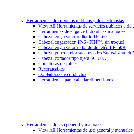
Herramientas de servicios públicos y de electricistas
View All Herramientas de servicios públicos y de el
Herramientas de engarce hidráulicas manuales
Cabezal engarzador utilitario UC-60
Cabezal engarzador 4P-6 4PIN™, sin troquel
Cabezal engarzador redondo de retén LR-60B
Cabezal punzonador sacabocados Swiv-L-Punch
Cabezal cortador tipo tijera SC-60C
Cortadoras de cables
Recortacables
Dobladoras de conductos
Herramientas para calcular dimensiones
Herramientas de uso general y manuales
View All Herramientas de uso general y manuales