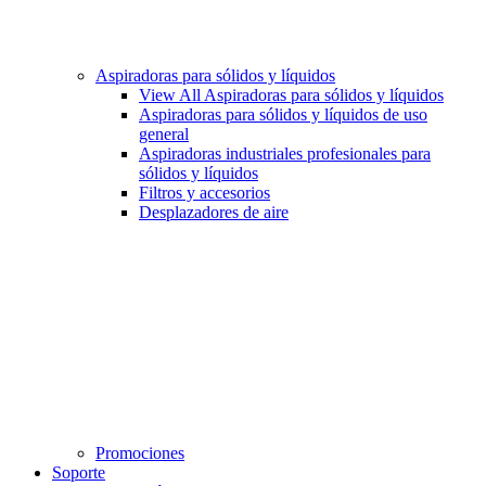
Aspiradoras para sólidos y líquidos
View All Aspiradoras para sólidos y líquidos
Aspiradoras para sólidos y líquidos de uso
general
Aspiradoras industriales profesionales para
sólidos y líquidos
Filtros y accesorios
Desplazadores de aire
Promociones
Soporte