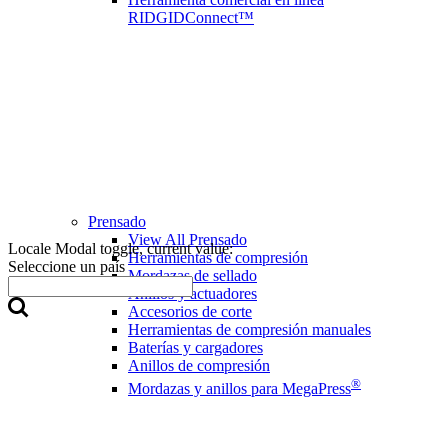
RIDGIDConnect™
Prensado
View All Prensado
Locale Modal toggle, current value:
Herramientas de compresión
Seleccione un país
Mordazas de sellado
Anillos y actuadores
Accesorios de corte
Herramientas de compresión manuales
Baterías y cargadores
Anillos de compresión
®
Mordazas y anillos para MegaPress