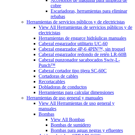
Accesorios de máquina para limpieza de
cobre
Escariadoras, herramientas para eliminar
rebabas
Herramientas de servicios públicos y de electricistas
View All Herramientas de servicios públicos y de
electricistas
Herramientas de engarce hidráulicas manuales
Cabezal engarzador utilitario UC-60
Cabezal engarzador 4P-6 4PIN™, sin troquel
Cabezal engarzador redondo de retén LR-60B
Cabezal punzonador sacabocados Swiv-L-
Punch™
Cabezal cortador tipo tijera SC-60C
Cortadoras de cables
Recortacables
Dobladoras de conductos
Herramientas para calcular dimensiones
Herramientas de uso general y manuales
View All Herramientas de uso general y
manuales
Bombas
View All Bombas
Bombas de sumidero
Bombas para aguas negras y efluentes