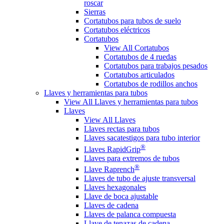
roscar
Sierras
Cortatubos para tubos de suelo
Cortatubos eléctricos
Cortatubos
View All Cortatubos
Cortatubos de 4 ruedas
Cortatubos para trabajos pesados
Cortatubos articulados
Cortatubos de rodillos anchos
Llaves y herramientas para tubos
View All Llaves y herramientas para tubos
Llaves
View All Llaves
Llaves rectas para tubos
Llaves sacatestigos para tubo interior
®
Llaves RapidGrip
Llaves para extremos de tubos
®
Llave Raprench
Llaves de tubo de ajuste transversal
Llaves hexagonales
Llave de boca ajustable
Llaves de cadena
Llaves de palanca compuesta
Llave de tenazas de cadena