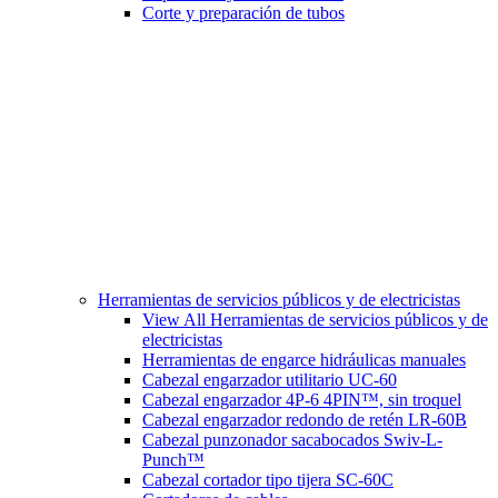
Corte y preparación de tubos
Herramientas de servicios públicos y de electricistas
View All Herramientas de servicios públicos y de
electricistas
Herramientas de engarce hidráulicas manuales
Cabezal engarzador utilitario UC-60
Cabezal engarzador 4P-6 4PIN™, sin troquel
Cabezal engarzador redondo de retén LR-60B
Cabezal punzonador sacabocados Swiv-L-
Punch™
Cabezal cortador tipo tijera SC-60C