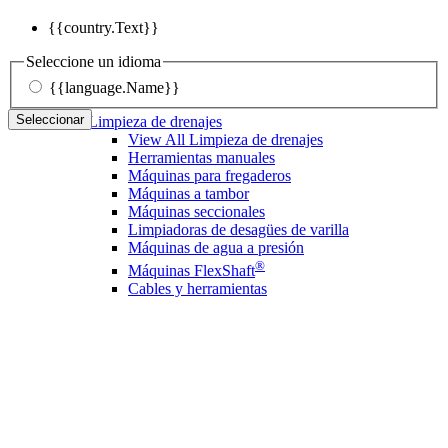
{{country.Text}}
Seleccione un idioma
{{language.Name}}
Seleccionar
Limpieza de drenajes
View All Limpieza de drenajes
Herramientas manuales
Máquinas para fregaderos
Máquinas a tambor
Máquinas seccionales
Limpiadoras de desagües de varilla
Máquinas de agua a presión
®
Máquinas FlexShaft
Cables y herramientas