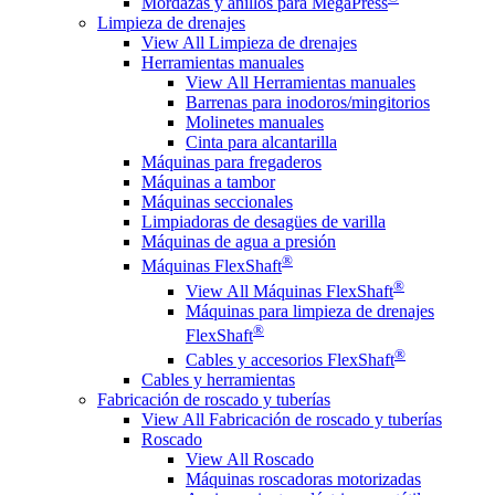
Mordazas y anillos para MegaPress
Limpieza de drenajes
View All Limpieza de drenajes
Herramientas manuales
View All Herramientas manuales
Barrenas para inodoros/mingitorios
Molinetes manuales
Cinta para alcantarilla
Máquinas para fregaderos
Máquinas a tambor
Máquinas seccionales
Limpiadoras de desagües de varilla
Máquinas de agua a presión
®
Máquinas FlexShaft
®
View All Máquinas FlexShaft
Máquinas para limpieza de drenajes
®
FlexShaft
®
Cables y accesorios FlexShaft
Cables y herramientas
Fabricación de roscado y tuberías
View All Fabricación de roscado y tuberías
Roscado
View All Roscado
Máquinas roscadoras motorizadas