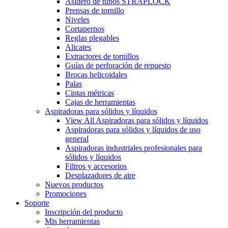
Asidero de tubos STRAPLOCK
Prensas de tornillo
Niveles
Cortapernos
Reglas plegables
Alicates
Extractores de tornillos
Guías de perforación de repuesto
Brocas helicoidales
Palas
Cintas métricas
Cajas de herramientas
Aspiradoras para sólidos y líquidos
View All Aspiradoras para sólidos y líquidos
Aspiradoras para sólidos y líquidos de uso
general
Aspiradoras industriales profesionales para
sólidos y líquidos
Filtros y accesorios
Desplazadores de aire
Nuevos productos
Promociones
Soporte
Inscripción del producto
Mis herramientas