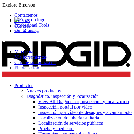
Explore Emerson
Contáctenos
Noticias
Professional Tools
Carreras
Our Brands
Iniciar sesión
Mi cuenta
Mis herramientas
Cambie su contraseña
Fin de sesión
Productos
Nuevos productos
Diagnóstico, inspección y localización
View All Diagnóstico, inspección y localización
Inspección portátil por vídeo
Inspección por vídeo de desagües y alcantarillado
Localización de tubería sanitaria
Localización de servicios públicos
Prueba y medición
Herramienta comercial en línea