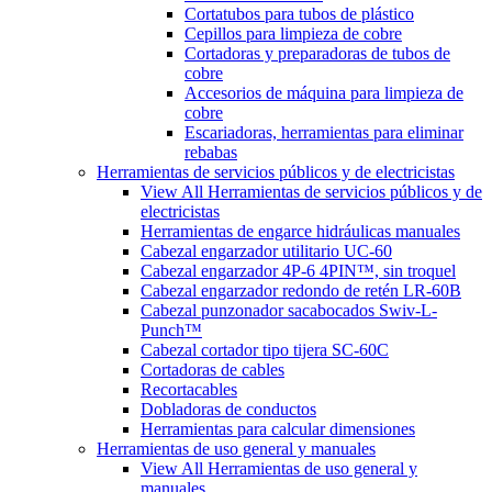
Cortatubos para tubos de plástico
Cepillos para limpieza de cobre
Cortadoras y preparadoras de tubos de
cobre
Accesorios de máquina para limpieza de
cobre
Escariadoras, herramientas para eliminar
rebabas
Herramientas de servicios públicos y de electricistas
View All Herramientas de servicios públicos y de
electricistas
Herramientas de engarce hidráulicas manuales
Cabezal engarzador utilitario UC-60
Cabezal engarzador 4P-6 4PIN™, sin troquel
Cabezal engarzador redondo de retén LR-60B
Cabezal punzonador sacabocados Swiv-L-
Punch™
Cabezal cortador tipo tijera SC-60C
Cortadoras de cables
Recortacables
Dobladoras de conductos
Herramientas para calcular dimensiones
Herramientas de uso general y manuales
View All Herramientas de uso general y
manuales