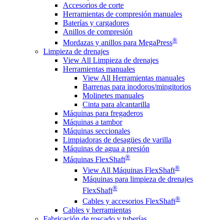
Accesorios de corte
Herramientas de compresión manuales
Baterías y cargadores
Anillos de compresión
®
Mordazas y anillos para MegaPress
Limpieza de drenajes
View All Limpieza de drenajes
Herramientas manuales
View All Herramientas manuales
Barrenas para inodoros/mingitorios
Molinetes manuales
Cinta para alcantarilla
Máquinas para fregaderos
Máquinas a tambor
Máquinas seccionales
Limpiadoras de desagües de varilla
Máquinas de agua a presión
®
Máquinas FlexShaft
®
View All Máquinas FlexShaft
Máquinas para limpieza de drenajes
®
FlexShaft
®
Cables y accesorios FlexShaft
Cables y herramientas
Fabricación de roscado y tuberías