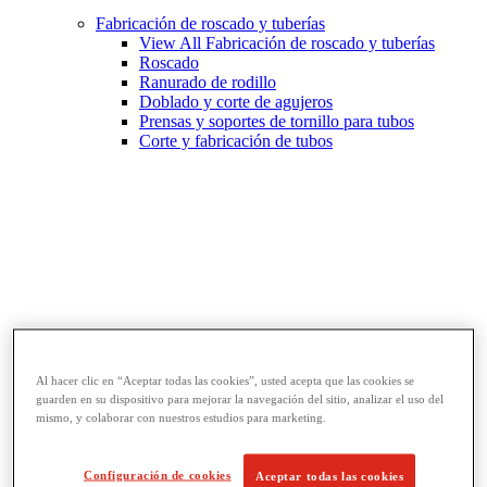
Fabricación de roscado y tuberías
View All Fabricación de roscado y tuberías
Roscado
Ranurado de rodillo
Doblado y corte de agujeros
Prensas y soportes de tornillo para tubos
Corte y fabricación de tubos
Al hacer clic en “Aceptar todas las cookies”, usted acepta que las cookies se
guarden en su dispositivo para mejorar la navegación del sitio, analizar el uso del
Llaves y herramientas para tubos
mismo, y colaborar con nuestros estudios para marketing.
View All Llaves y herramientas para tubos
Llaves
Curvado y conformado
Configuración de cookies
Aceptar todas las cookies
Reparación y unión de tubos