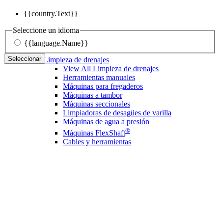
{{country.Text}}
Seleccione un idioma
{{language.Name}}
Seleccionar
Limpieza de drenajes
View All Limpieza de drenajes
Herramientas manuales
Máquinas para fregaderos
Máquinas a tambor
Máquinas seccionales
Limpiadoras de desagües de varilla
Máquinas de agua a presión
®
Máquinas FlexShaft
Cables y herramientas