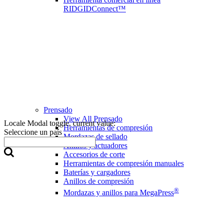
RIDGIDConnect™
Prensado
View All Prensado
Locale Modal toggle, current value:
Herramientas de compresión
Seleccione un país
Mordazas de sellado
Anillos y actuadores
Accesorios de corte
Herramientas de compresión manuales
Baterías y cargadores
Anillos de compresión
®
Mordazas y anillos para MegaPress