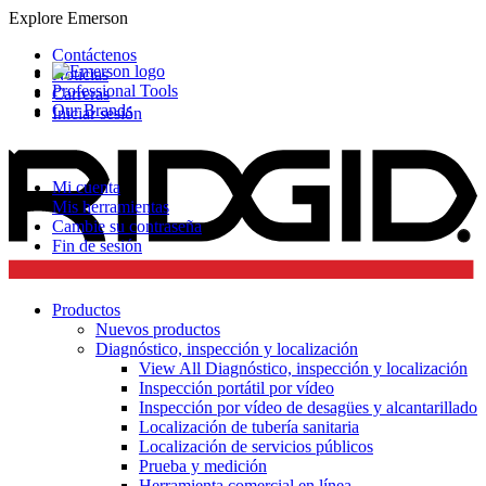
Explore Emerson
Contáctenos
Noticias
Professional Tools
Carreras
Our Brands
Iniciar sesión
Mi cuenta
Mis herramientas
Cambie su contraseña
Fin de sesión
Productos
Nuevos productos
Diagnóstico, inspección y localización
View All Diagnóstico, inspección y localización
Inspección portátil por vídeo
Inspección por vídeo de desagües y alcantarillado
Localización de tubería sanitaria
Localización de servicios públicos
Prueba y medición
Herramienta comercial en línea