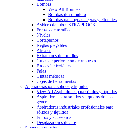
Bombas
View All Bombas
Bombas de sumidero
Bombas para aguas negras y efluentes
Asidero de tubos STRAPLOCK
Prensas de tornillo
Niveles
Cortapernos
Reglas plegables
Alicates
Extractores de tornillos
Guías de perforación de repuesto
Brocas helicoidales
Palas
Cintas métricas
Cajas de herramientas
Aspiradoras para sólidos y líquidos
View All Aspiradoras para sólidos y líquidos
Aspiradoras para sólidos y líquidos de uso
general
Aspiradoras industriales profesionales para
sólidos y líquidos
Filtros y accesorios
Desplazadores de aire
Nuevos productos