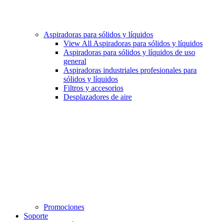
Aspiradoras para sólidos y líquidos
View All Aspiradoras para sólidos y líquidos
Aspiradoras para sólidos y líquidos de uso
general
Aspiradoras industriales profesionales para
sólidos y líquidos
Filtros y accesorios
Desplazadores de aire
Promociones
Soporte