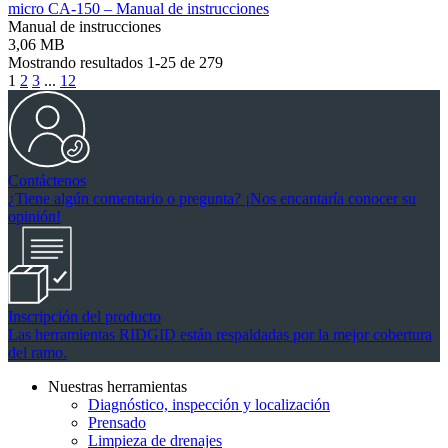
micro CA-150 – Manual de instrucciones
Manual de instrucciones
3,06 MB
Mostrando resultados 1-25 de 279
1
2
3
...
12
Contáctenos
¿Tiene algún comentario o pregunta? ¡Nos encantaría conocer su
opinión!
Inscripción del producto
Las herramientas RIDGID están respaldadas por la mejor cobertura
del ramo.
Nuestras herramientas
Diagnóstico, inspección y localización
Prensado
Limpieza de drenajes