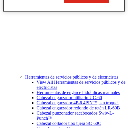
Corte y preparación de tubos
Herramientas de servicios públicos y de electricistas
View All Herramientas de servicios públicos y de
electricistas
Herramientas de engarce hidráulicas manuales
Cabezal engarzador utilitario UC-60
Cabezal engarzador 4P-6 4PIN™, sin troquel
Cabezal engarzador redondo de retén LR-60B
Cabezal punzonador sacabocados Swiv-L-
Punch™
Cabezal cortador tipo tijera SC-60C