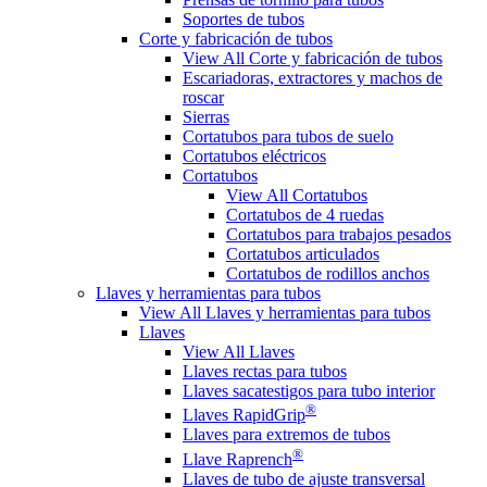
Soportes de tubos
Corte y fabricación de tubos
View All Corte y fabricación de tubos
Escariadoras, extractores y machos de
roscar
Sierras
Cortatubos para tubos de suelo
Cortatubos eléctricos
Cortatubos
View All Cortatubos
Cortatubos de 4 ruedas
Cortatubos para trabajos pesados
Cortatubos articulados
Cortatubos de rodillos anchos
Llaves y herramientas para tubos
View All Llaves y herramientas para tubos
Llaves
View All Llaves
Llaves rectas para tubos
Llaves sacatestigos para tubo interior
®
Llaves RapidGrip
Llaves para extremos de tubos
®
Llave Raprench
Llaves de tubo de ajuste transversal