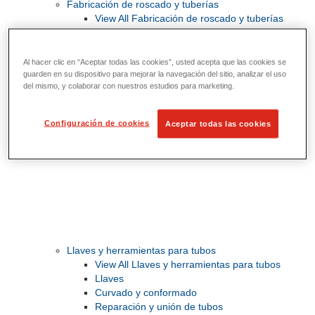
Fabricación de roscado y tuberías
View All Fabricación de roscado y tuberías
Roscado
Ranurado de rodillo
Doblado y corte de agujeros
Al hacer clic en “Aceptar todas las cookies”, usted acepta que las cookies se
Prensas y soportes de tornillo para tubos
guarden en su dispositivo para mejorar la navegación del sitio, analizar el uso
del mismo, y colaborar con nuestros estudios para marketing.
Corte y fabricación de tubos
Configuración de cookies
Aceptar todas las cookies
Llaves y herramientas para tubos
View All Llaves y herramientas para tubos
Llaves
Curvado y conformado
Reparación y unión de tubos