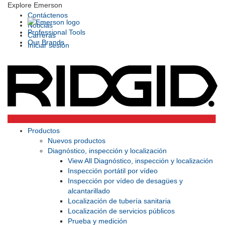
Explore Emerson
Contáctenos
Noticias
Professional Tools
Carreras
Our Brands
Iniciar sesión
Productos
Nuevos productos
Diagnóstico, inspección y localización
View All Diagnóstico, inspección y localización
Inspección portátil por vídeo
Inspección por vídeo de desagües y
alcantarillado
Localización de tubería sanitaria
Localización de servicios públicos
Prueba y medición