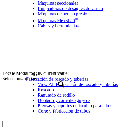
Máquinas seccionales
Limpiadoras de desagües de varilla
Máquinas de agua a presión
®
Máquinas FlexShaft
Cables y herramientas
Locale Modal toggle, current value:
Seleccione un país
Fabricación de roscado y tuberías
View All Fabricación de roscado y tuberías
Roscado
Ranurado de rodillo
Doblado y corte de agujeros
Prensas y soportes de tornillo para tubos
Corte y fabricación de tubos