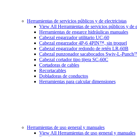
Herramientas de servicios públicos y de electricistas
View All Herramientas de servicios públicos y de el
Herramientas de engarce hidráulicas manuales
Cabezal engarzador utilitario UC-60
Cabezal engarzador 4P-6 4PIN™, sin troquel
Cabezal engarzador redondo de retén LR-60B
Cabezal punzonador sacabocados Swiv-L-Punch
Cabezal cortador tipo tijera SC-60C
Cortadoras de cables
Recortacables
Dobladoras de conductos
Herramientas para calcular dimensiones
Herramientas de uso general y manuales
View All Herramientas de uso general y manuales