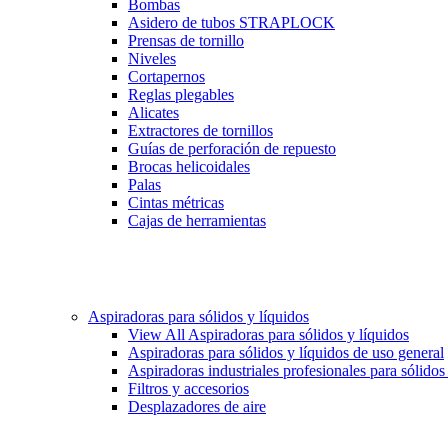
Bombas
Asidero de tubos STRAPLOCK
Prensas de tornillo
Niveles
Cortapernos
Reglas plegables
Alicates
Extractores de tornillos
Guías de perforación de repuesto
Brocas helicoidales
Palas
Cintas métricas
Cajas de herramientas
Aspiradoras para sólidos y líquidos
View All Aspiradoras para sólidos y líquidos
Aspiradoras para sólidos y líquidos de uso general
Aspiradoras industriales profesionales para sólidos
Filtros y accesorios
Desplazadores de aire