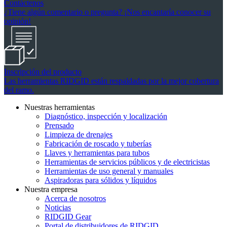
Contáctenos
¿Tiene algún comentario o pregunta? ¡Nos encantaría conocer su
opinión!
Inscripción del producto
Las herramientas RIDGID están respaldadas por la mejor cobertura
del ramo.
Nuestras herramientas
Diagnóstico, inspección y localización
Prensado
Limpieza de drenajes
Fabricación de roscado y tuberías
Llaves y herramientas para tubos
Herramientas de servicios públicos y de electricistas
Herramientas de uso general y manuales
Aspiradoras para sólidos y líquidos
Nuestra empresa
Acerca de nosotros
Noticias
RIDGID Gear
Portal de distribuidores de RIDGID