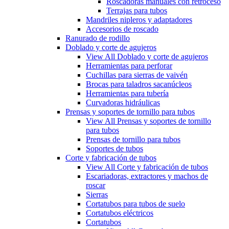
Roscadoras manuales con retroceso
Terrajas para tubos
Mandriles nipleros y adaptadores
Accesorios de roscado
Ranurado de rodillo
Doblado y corte de agujeros
View All Doblado y corte de agujeros
Herramientas para perforar
Cuchillas para sierras de vaivén
Brocas para taladros sacanúcleos
Herramientas para tubería
Curvadoras hidráulicas
Prensas y soportes de tornillo para tubos
View All Prensas y soportes de tornillo
para tubos
Prensas de tornillo para tubos
Soportes de tubos
Corte y fabricación de tubos
View All Corte y fabricación de tubos
Escariadoras, extractores y machos de
roscar
Sierras
Cortatubos para tubos de suelo
Cortatubos eléctricos
Cortatubos