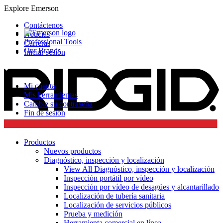
Explore Emerson
Contáctenos
Noticias
Professional Tools
Carreras
Our Brands
Iniciar sesión
Mi cuenta
Mis herramientas
Cambie su contraseña
Fin de sesión
Productos
Nuevos productos
Diagnóstico, inspección y localización
View All Diagnóstico, inspección y localización
Inspección portátil por vídeo
Inspección por vídeo de desagües y alcantarillado
Localización de tubería sanitaria
Localización de servicios públicos
Prueba y medición
Herramienta comercial en línea