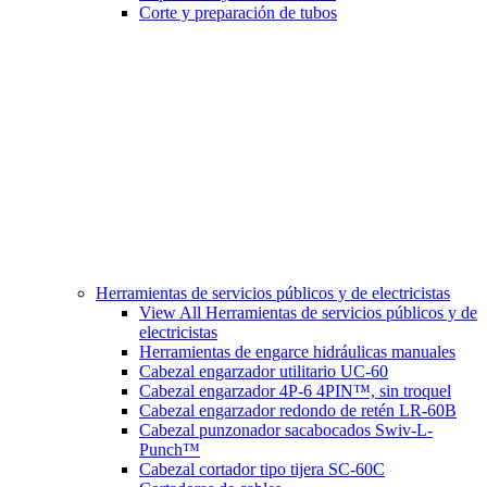
Corte y preparación de tubos
Herramientas de servicios públicos y de electricistas
View All Herramientas de servicios públicos y de
electricistas
Herramientas de engarce hidráulicas manuales
Cabezal engarzador utilitario UC-60
Cabezal engarzador 4P-6 4PIN™, sin troquel
Cabezal engarzador redondo de retén LR-60B
Cabezal punzonador sacabocados Swiv-L-
Punch™
Cabezal cortador tipo tijera SC-60C