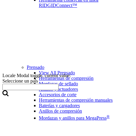
RIDGIDConnect™
Prensado
View All Prensado
Locale Modal toggle, current value:
Herramientas de compresión
Seleccione un país
Mordazas de sellado
Anillos y actuadores
Accesorios de corte
Herramientas de compresión manuales
Baterías y cargadores
Anillos de compresión
®
Mordazas y anillos para MegaPress