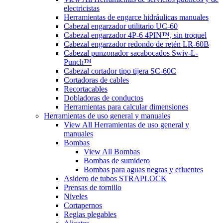
electricistas
Herramientas de engarce hidráulicas manuales
Cabezal engarzador utilitario UC-60
Cabezal engarzador 4P-6 4PIN™, sin troquel
Cabezal engarzador redondo de retén LR-60B
Cabezal punzonador sacabocados Swiv-L-
Punch™
Cabezal cortador tipo tijera SC-60C
Cortadoras de cables
Recortacables
Dobladoras de conductos
Herramientas para calcular dimensiones
Herramientas de uso general y manuales
View All Herramientas de uso general y
manuales
Bombas
View All Bombas
Bombas de sumidero
Bombas para aguas negras y efluentes
Asidero de tubos STRAPLOCK
Prensas de tornillo
Niveles
Cortapernos
Reglas plegables