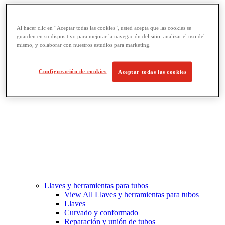
Fabricación de roscado y tuberías
View All Fabricación de roscado y tuberías
Al hacer clic en “Aceptar todas las cookies”, usted acepta que las cookies se
Roscado
guarden en su dispositivo para mejorar la navegación del sitio, analizar el uso del
Ranurado de rodillo
mismo, y colaborar con nuestros estudios para marketing.
Doblado y corte de agujeros
Prensas y soportes de tornillo para tubos
Corte y fabricación de tubos
Configuración de cookies
Aceptar todas las cookies
Llaves y herramientas para tubos
View All Llaves y herramientas para tubos
Llaves
Curvado y conformado
Reparación y unión de tubos