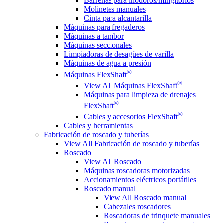
Barrenas para inodoros/mingitorios
Molinetes manuales
Cinta para alcantarilla
Máquinas para fregaderos
Máquinas a tambor
Máquinas seccionales
Limpiadoras de desagües de varilla
Máquinas de agua a presión
®
Máquinas FlexShaft
®
View All Máquinas FlexShaft
Máquinas para limpieza de drenajes
®
FlexShaft
®
Cables y accesorios FlexShaft
Cables y herramientas
Fabricación de roscado y tuberías
View All Fabricación de roscado y tuberías
Roscado
View All Roscado
Máquinas roscadoras motorizadas
Accionamientos eléctricos portátiles
Roscado manual
View All Roscado manual
Cabezales roscadores
Roscadoras de trinquete manuales