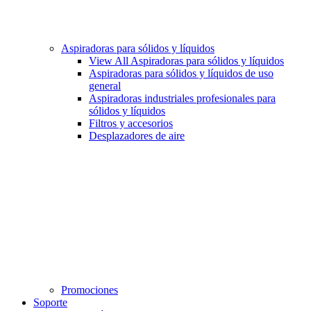
Aspiradoras para sólidos y líquidos
View All Aspiradoras para sólidos y líquidos
Aspiradoras para sólidos y líquidos de uso
general
Aspiradoras industriales profesionales para
sólidos y líquidos
Filtros y accesorios
Desplazadores de aire
Promociones
Soporte