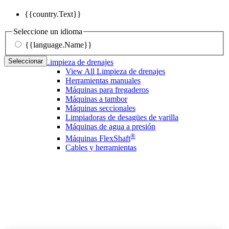
{{country.Text}}
Seleccione un idioma
{{language.Name}}
Seleccionar
Limpieza de drenajes
View All Limpieza de drenajes
Herramientas manuales
Máquinas para fregaderos
Máquinas a tambor
Máquinas seccionales
Limpiadoras de desagües de varilla
Máquinas de agua a presión
®
Máquinas FlexShaft
Cables y herramientas