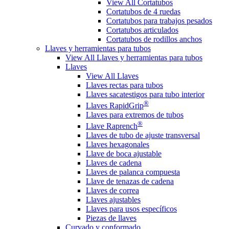
View All Cortatubos
Cortatubos de 4 ruedas
Cortatubos para trabajos pesados
Cortatubos articulados
Cortatubos de rodillos anchos
Llaves y herramientas para tubos
View All Llaves y herramientas para tubos
Llaves
View All Llaves
Llaves rectas para tubos
Llaves sacatestigos para tubo interior
®
Llaves RapidGrip
Llaves para extremos de tubos
®
Llave Raprench
Llaves de tubo de ajuste transversal
Llaves hexagonales
Llave de boca ajustable
Llaves de cadena
Llaves de palanca compuesta
Llave de tenazas de cadena
Llaves de correa
Llaves ajustables
Llaves para usos específicos
Piezas de llaves
Curvado y conformado