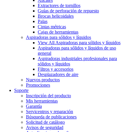
Alicates
Extractores de tornillos
Guías de perforación de repuesto
Brocas helicoidales
Palas
Cintas métricas
Cajas de herramientas
Aspiradoras para sólidos y líquidos
View All Aspiradoras para sólidos y líquidos
Aspiradoras para sólidos y líquidos de uso
general
Aspiradoras industriales profesionales para
sólidos y líquidos
Filtros y accesorios
Desplazadores de aire
Nuevos productos
Promociones
Soporte
Inscripción del producto
Mis herramientas
Garantía
Servicentros y reparación
Búsqueda de publicaciones
Solicitud de catálogo
Avisos de seguridad