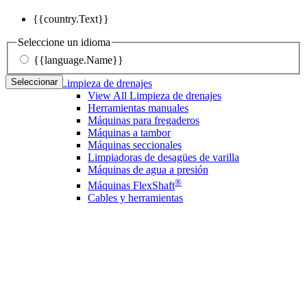
{{country.Text}}
Seleccione un idioma
{{language.Name}}
Seleccionar
Limpieza de drenajes
View All Limpieza de drenajes
Herramientas manuales
Máquinas para fregaderos
Máquinas a tambor
Máquinas seccionales
Limpiadoras de desagües de varilla
Máquinas de agua a presión
®
Máquinas FlexShaft
Cables y herramientas