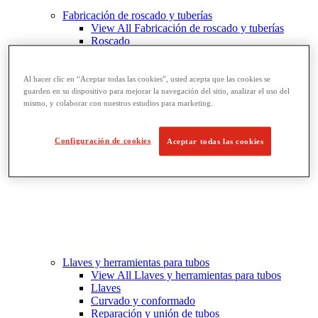
Fabricación de roscado y tuberías
View All Fabricación de roscado y tuberías
Roscado
Ranurado de rodillo
Doblado y corte de agujeros
Prensas y soportes de tornillo para tubos
Al hacer clic en “Aceptar todas las cookies”, usted acepta que las cookies se
Corte y fabricación de tubos
guarden en su dispositivo para mejorar la navegación del sitio, analizar el uso del
mismo, y colaborar con nuestros estudios para marketing.
Configuración de cookies
Aceptar todas las cookies
Llaves y herramientas para tubos
View All Llaves y herramientas para tubos
Llaves
Curvado y conformado
Reparación y unión de tubos