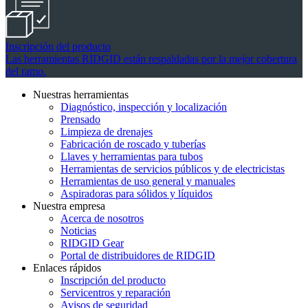
Inscripción del producto
Las herramientas RIDGID están respaldadas por la mejor cobertura
del ramo.
Nuestras herramientas
Diagnóstico, inspección y localización
Prensado
Limpieza de drenajes
Fabricación de roscado y tuberías
Llaves y herramientas para tubos
Herramientas de servicios públicos y de electricistas
Herramientas de uso general y manuales
Aspiradoras para sólidos y líquidos
Nuestra empresa
Acerca de nosotros
Noticias
RIDGID Gear
Portal de distribuidores de RIDGID
Enlaces rápidos
Inscripción del producto
Servicentros y reparación
Avisos de seguridad