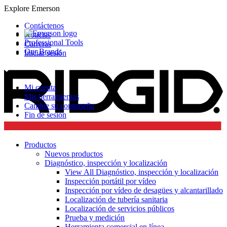
Explore Emerson
Contáctenos
Noticias
Professional Tools
Carreras
Our Brands
Iniciar sesión
Mi cuenta
Mis herramientas
Cambie su contraseña
Fin de sesión
Productos
Nuevos productos
Diagnóstico, inspección y localización
View All Diagnóstico, inspección y localización
Inspección portátil por vídeo
Inspección por vídeo de desagües y alcantarillado
Localización de tubería sanitaria
Localización de servicios públicos
Prueba y medición
Herramienta comercial en línea