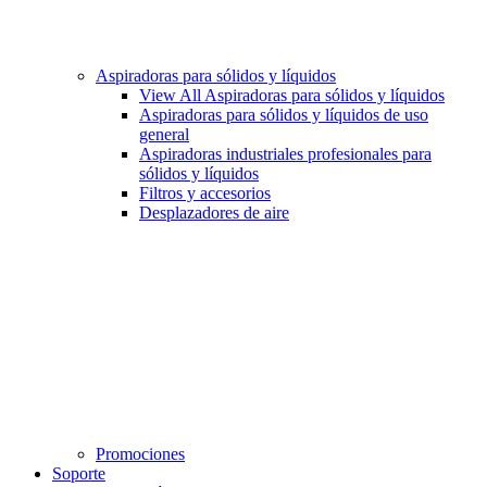
Aspiradoras para sólidos y líquidos
View All Aspiradoras para sólidos y líquidos
Aspiradoras para sólidos y líquidos de uso
general
Aspiradoras industriales profesionales para
sólidos y líquidos
Filtros y accesorios
Desplazadores de aire
Promociones
Soporte