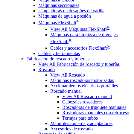
Máquinas seccionales
Limpiadoras de desagües de varilla
Máquinas de agua a presión
®
Máquinas FlexShaft
®
View All Máquinas FlexShaft
Máquinas para limpieza de drenajes
®
FlexShaft
®
Cables y accesorios FlexShaft
Cables y herramientas
Fabricación de roscado y tuberías
View All Fabricación de roscado y tuberías
Roscado
View All Roscado
Máquinas roscadoras motorizadas
Accionamientos eléctricos portátiles
Roscado manual
View All Roscado manual
Cabezales roscadores
Roscadoras de trinquete manuales
Roscadoras manuales con retroceso
Terrajas para tubos
Mandriles nipleros y adaptadores
Accesorios de roscado