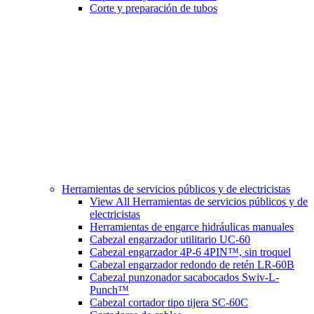
Corte y preparación de tubos
Herramientas de servicios públicos y de electricistas
View All Herramientas de servicios públicos y de
electricistas
Herramientas de engarce hidráulicas manuales
Cabezal engarzador utilitario UC-60
Cabezal engarzador 4P-6 4PIN™, sin troquel
Cabezal engarzador redondo de retén LR-60B
Cabezal punzonador sacabocados Swiv-L-
Punch™
Cabezal cortador tipo tijera SC-60C