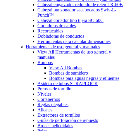
Cabezal engarzador redondo de retén LR-60B
Cabezal punzonador sacabocados Swiv-L-
Punch™
Cabezal cortador tipo tijera SC-60C
Cortadoras de cables
Recortacables
Dobladoras de conductos
Herramientas para calcular dimensiones
Herramientas de uso general y manuales
View All Herramientas de uso general y
manuales
Bombas
View All Bombas
Bombas de sumidero
Bombas para aguas negras y efluentes
Asidero de tubos STRAPLOCK
Prensas de tornillo
Niveles
Cortapernos
Reglas plegables
Alicates
Extractores de tornillos
Guías de perforación de repuesto
Brocas helicoidales
Palas