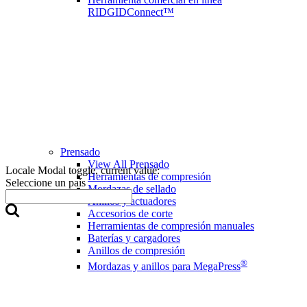
RIDGIDConnect™
Prensado
View All Prensado
Locale Modal toggle, current value:
Herramientas de compresión
Seleccione un país
Mordazas de sellado
Anillos y actuadores
Accesorios de corte
Herramientas de compresión manuales
Baterías y cargadores
Anillos de compresión
®
Mordazas y anillos para MegaPress