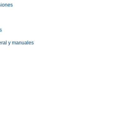
siones
s
eral y manuales