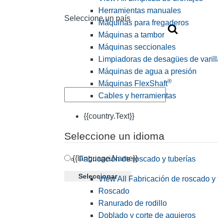
Herramientas manuales
Seleccione un país
Máquinas para fregaderos
Máquinas a tambor
Máquinas seccionales
Limpiadoras de desagües de varill
Máquinas de agua a presión
®
Máquinas FlexShaft
Cables y herramientas
{{country.Text}}
Seleccione un idioma
{{language.Name}}
Fabricación de roscado y tuberías
Seleccionar
View All Fabricación de roscado y 
Roscado
Ranurado de rodillo
Doblado y corte de agujeros