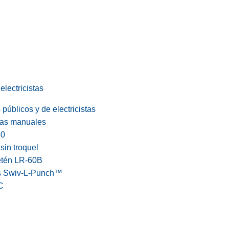
electricistas
públicos y de electricistas
cas manuales
60
in troquel
etén LR-60B
s Swiv-L-Punch™
C