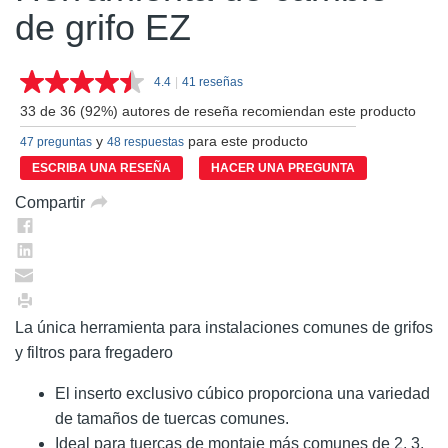
de grifo EZ
4.4
|
41 reseñas
Lea
41
33 de 36 (92%) autores de reseña recomiendan este producto
reseñas.
Enlace
y
para este producto
47 preguntas
48 respuestas
en
la
ESCRIBA UNA RESEÑA
HACER UNA PREGUNTA
misma
página.
Compartir
La única herramienta para instalaciones comunes de grifos
y filtros para fregadero
El inserto exclusivo cúbico proporciona una variedad
de tamaños de tuercas comunes.
Ideal para tuercas de montaje más comunes de 2, 3,