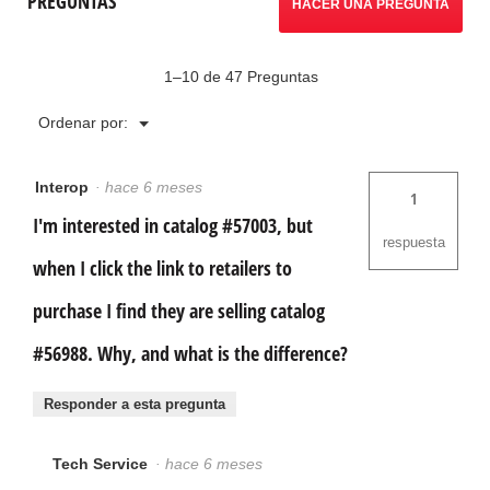
PREGUNTAS
HACER UNA PREGUNTA
EZ
1–10 de 47 Preguntas
Menú
Ordenar por:
▼
Interop
·
hace 6 meses
1
I'm interested in catalog #57003, but
respuesta
when I click the link to retailers to
purchase I find they are selling catalog
#56988. Why, and what is the difference?
Responder a esta pregunta
Tech Service
·
hace 6 meses