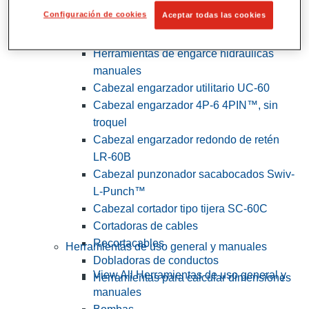
Configuración de cookies
Aceptar todas las cookies
View All Herramientas de servicios
públicos y de electricistas
Herramientas de engarce hidráulicas
manuales
Cabezal engarzador utilitario UC-60
Cabezal engarzador 4P-6 4PIN™, sin
troquel
Cabezal engarzador redondo de retén
LR-60B
Cabezal punzonador sacabocados Swiv-
L-Punch™
Cabezal cortador tipo tijera SC-60C
Cortadoras de cables
Recortacables
Herramientas de uso general y manuales
Dobladoras de conductos
View All Herramientas de uso general y
Herramientas para calcular dimensiones
manuales