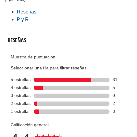
Reseñas
P y R