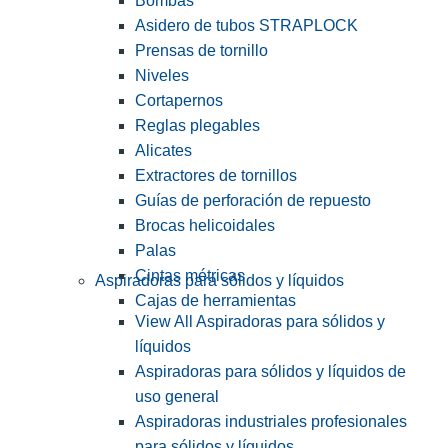
Bombas
Asidero de tubos STRAPLOCK
Prensas de tornillo
Niveles
Cortapernos
Reglas plegables
Alicates
Extractores de tornillos
Guías de perforación de repuesto
Brocas helicoidales
Palas
Cintas métricas
Aspiradoras para sólidos y líquidos
Cajas de herramientas
View All Aspiradoras para sólidos y
líquidos
Aspiradoras para sólidos y líquidos de
uso general
Aspiradoras industriales profesionales
para sólidos y líquidos