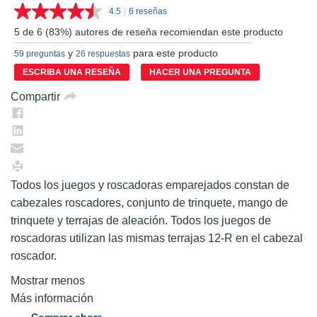
4.5
|
6 reseñas
Lea
6
5 de 6 (83%) autores de reseña recomiendan este producto
reseñas.
Enlace
y
para este producto
59 preguntas
26 respuestas
en
la
ESCRIBA UNA RESEÑA
HACER UNA PREGUNTA
misma
página.
Compartir
Todos los juegos y roscadoras emparejados constan de
cabezales roscadores, conjunto de trinquete, mango de
trinquete y terrajas de aleación. Todos los juegos de
roscadoras utilizan las mismas terrajas 12-R en el cabezal
roscador.
Mostrar menos
Más información
Comprar ahora