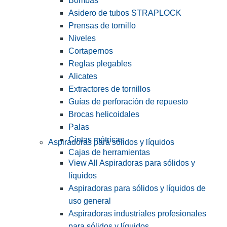
Bombas
Asidero de tubos STRAPLOCK
Prensas de tornillo
Niveles
Cortapernos
Reglas plegables
Alicates
Extractores de tornillos
Guías de perforación de repuesto
Brocas helicoidales
Palas
Cintas métricas
Aspiradoras para sólidos y líquidos
Cajas de herramientas
View All Aspiradoras para sólidos y
líquidos
Aspiradoras para sólidos y líquidos de
uso general
Aspiradoras industriales profesionales
para sólidos y líquidos