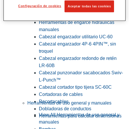
Configuración de cookies
Aceptar todas las cookies
View All Herramientas de servicios
públicos y de electricistas
Herramientas de engarce hidráulicas
manuales
Cabezal engarzador utilitario UC-60
Cabezal engarzador 4P-6 4PIN™, sin
troquel
Cabezal engarzador redondo de retén
LR-60B
Cabezal punzonador sacabocados Swiv-
L-Punch™
Cabezal cortador tipo tijera SC-60C
Cortadoras de cables
Recortacables
Herramientas de uso general y manuales
Dobladoras de conductos
View All Herramientas de uso general y
Herramientas para calcular dimensiones
manuales