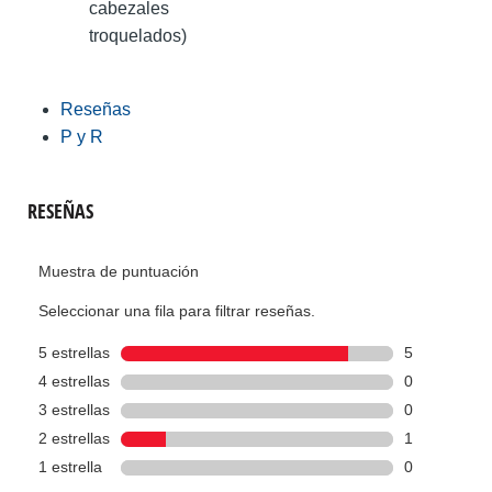
cabezales
troquelados)
Reseñas
P y R