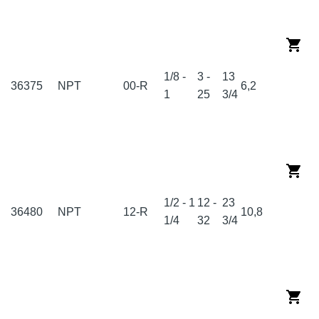
1/8 -
3 -
13
36375
NPT
00-R
6,2
1
25
3/4
1/2 - 1
12 -
23
36480
NPT
12-R
10,8
1/4
32
3/4