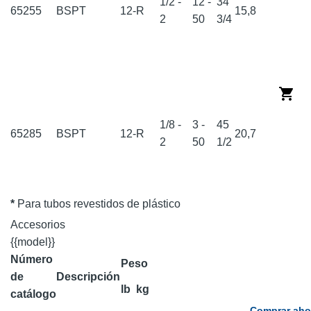
1/2 -
12 -
34
65255
BSPT
12-R
15,8
2
50
3/4
1/8 -
3 -
45
65285
BSPT
12-R
20,7
2
50
1/2
*
Para tubos revestidos de plástico
Accesorios
{{model}}
Número
Peso
de
Descripción
lb
kg
catálogo
Comprar aho