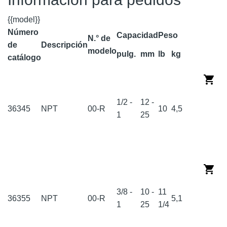
{{model}}
Número
Capacidad
Peso
N.° de
de
Descripción
modelo
pulg.
mm
lb
kg
catálogo
1/2 -
12 -
36345
NPT
00-R
10
4,5
1
25
3/8 -
10 -
11
36355
NPT
00-R
5,1
1
25
1/4