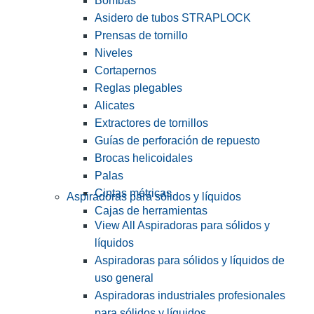
Bombas
Asidero de tubos STRAPLOCK
Prensas de tornillo
Niveles
Cortapernos
Reglas plegables
Alicates
Extractores de tornillos
Guías de perforación de repuesto
Brocas helicoidales
Palas
Cintas métricas
Aspiradoras para sólidos y líquidos
Cajas de herramientas
View All Aspiradoras para sólidos y
líquidos
Aspiradoras para sólidos y líquidos de
uso general
Aspiradoras industriales profesionales
para sólidos y líquidos