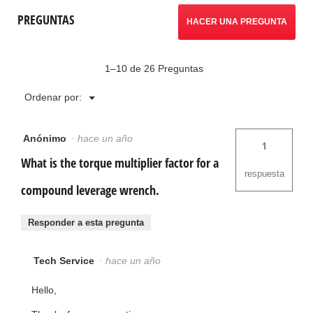
PREGUNTAS
HACER UNA PREGUNTA
1–10 de 26 Preguntas
Menú
Ordenar por:
▼
Anónimo
·
hace un año
1
What is the torque multiplier factor for a
respuesta
compound leverage wrench.
Responder a esta pregunta
Tech Service
·
hace un año
Hello,