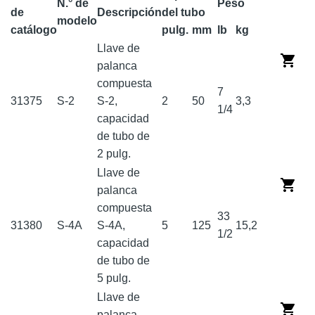
N.° de
Peso
de
Descripción
del tubo
modelo
catálogo
pulg.
mm
lb
kg
Llave de
palanca
compuesta
7
31375
S-2
S-2,
2
50
3,3
1/4
capacidad
de tubo de
2 pulg.
Llave de
palanca
compuesta
33
31380
S-4A
S-4A,
5
125
15,2
1/2
capacidad
de tubo de
5 pulg.
Llave de
palanca