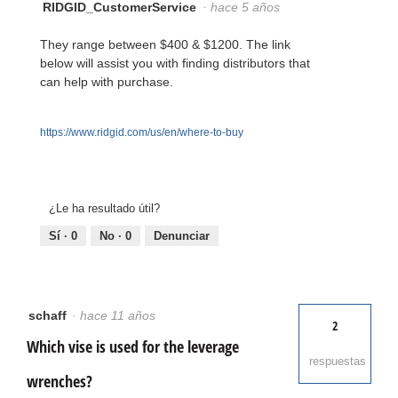
RIDGID_CustomerService
·
hace 5 años
They range between $400 & $1200. The link
below will assist you with finding distributors that
can help with purchase.
https://www.ridgid.com/us/en/where-to-buy
¿Le ha resultado útil?
Sí ·
0
No ·
0
Denunciar
schaff
·
hace 11 años
2
Which vise is used for the leverage
respuestas
wrenches?