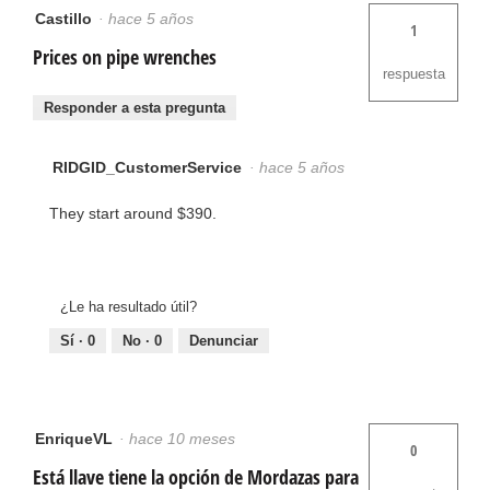
Castillo
·
hace 5 años
1
Prices on pipe wrenches
respuesta
Responder a esta pregunta
RIDGID_CustomerService
·
hace 5 años
They start around $390.
¿Le ha resultado útil?
Sí ·
0
No ·
0
Denunciar
EnriqueVL
·
hace 10 meses
0
Está llave tiene la opción de Mordazas para