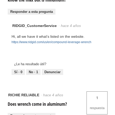
Responder a esta pregunta
RIDGID_CustomerService
·
hace 4 años
Hi, all we have it what's listed on the website.
https://www.ridgid.com/us/en/compound-leverage-wrench
¿Le ha resultado útil?
Sí ·
0
No ·
1
Denunciar
RICHIE RELIABLE
·
hace 4 años
1
Does wrench come in aluminum?
respuesta