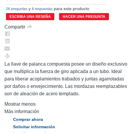
puntuación.
y
para este producto
Enlace
26 preguntas
8 respuestas
en
ESCRIBA UNA RESEÑA
HACER UNA PREGUNTA
la
misma
Compartir
página.
La llave de palanca compuesta posee un diseño exclusivo
que multiplica la fuerza de giro aplicada a un tubo. Ideal
para liberar acoplamientos trabados y juntas agarrotadas
por daños o envejecimiento. Las mordazas reemplazables
son de aleación de acero templado.
Mostrar menos
Más información
Comprar ahora
Solicitar información