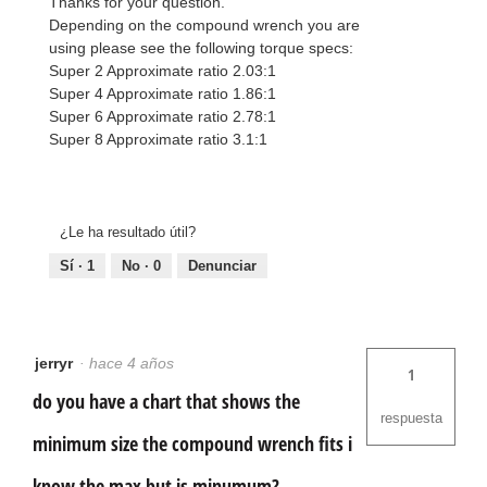
Thanks for your question.
Depending on the compound wrench you are
using please see the following torque specs:
Super 2 Approximate ratio 2.03:1
Super 4 Approximate ratio 1.86:1
Super 6 Approximate ratio 2.78:1
Super 8 Approximate ratio 3.1:1
¿Le ha resultado útil?
Sí ·
1
No ·
0
Denunciar
jerryr
·
hace 4 años
1
do you have a chart that shows the
respuesta
minimum size the compound wrench fits i
know the max but is minumum?