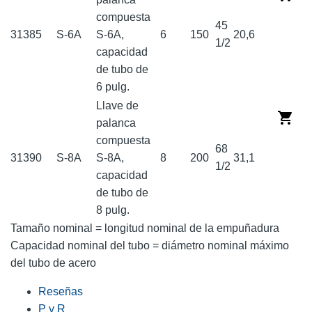
compuesta
45
31385
S-6A
S-6A,
6
150
20,6
1/2
capacidad
de tubo de
6 pulg.
Llave de
palanca
compuesta
68
31390
S-8A
S-8A,
8
200
31,1
1/2
capacidad
de tubo de
8 pulg.
Tamaño nominal = longitud nominal de la empuñadura
Capacidad nominal del tubo = diámetro nominal máximo
del tubo de acero
Reseñas
P y R