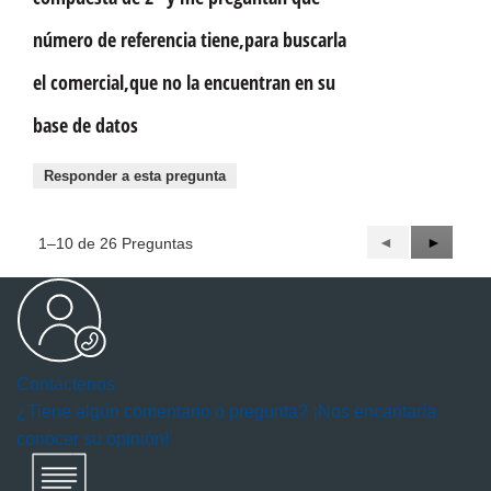
número de referencia tiene,para buscarla
el comercial,que no la encuentran en su
base de datos
Responder a esta pregunta
Anterior
◄
Siguient
►
1–10 de 26 Preguntas
Questions
Questio
Contáctenos
¿Tiene algún comentario o pregunta? ¡Nos encantaría
conocer su opinión!