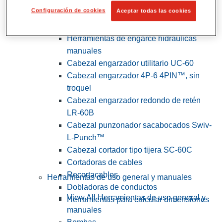
Configuración de cookies
Aceptar todas las cookies
View All Herramientas de servicios
públicos y de electricistas
Herramientas de engarce hidráulicas
manuales
Cabezal engarzador utilitario UC-60
Cabezal engarzador 4P-6 4PIN™, sin
troquel
Cabezal engarzador redondo de retén
LR-60B
Cabezal punzonador sacabocados Swiv-
L-Punch™
Cabezal cortador tipo tijera SC-60C
Cortadoras de cables
Recortacables
Herramientas de uso general y manuales
Dobladoras de conductos
View All Herramientas de uso general y
Herramientas para calcular dimensiones
manuales