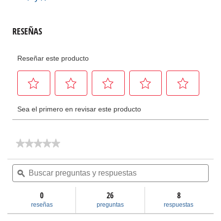
★★★★★
★★★★★
No
hay
Buscar
Bus
valoraciones
preguntas
ϙ
pre
de
y
y
Llaves
respuestas
res
de
0
26
8
palanca
reseñas
preguntas
respuestas
compuesta