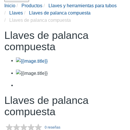
Inicio
Productos
Llaves y herramientas para tubos
Llaves
Llaves de palanca compuesta
Llaves de palanca compuesta
Llaves de palanca
compuesta
Llaves de palanca
compuesta
0 reseñas
Sin