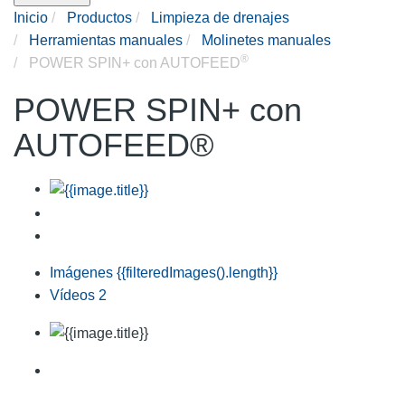
Inicio
Productos
Limpieza de drenajes
Herramientas manuales
Molinetes manuales
®
POWER SPIN+ con AUTOFEED
POWER SPIN+ con
AUTOFEED®
Imágenes
{{filteredImages().length}}
Vídeos
2