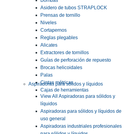
Bombas
Asidero de tubos STRAPLOCK
Prensas de tornillo
Niveles
Cortapernos
Reglas plegables
Alicates
Extractores de tornillos
Guías de perforación de repuesto
Brocas helicoidales
Palas
Cintas métricas
Aspiradoras para sólidos y líquidos
Cajas de herramientas
View All Aspiradoras para sólidos y
líquidos
Aspiradoras para sólidos y líquidos de
uso general
Aspiradoras industriales profesionales
para sólidos y líquidos