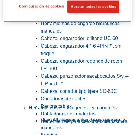
Configuración de cookies
Aceptar todas las cookies
View All Herramientas de servicios
públicos y de electricistas
Herramientas de engarce hidráulicas
manuales
Cabezal engarzador utilitario UC-60
Cabezal engarzador 4P-6 4PIN™, sin
troquel
Cabezal engarzador redondo de retén
LR-60B
Cabezal punzonador sacabocados Swiv-
L-Punch™
Cabezal cortador tipo tijera SC-60C
Cortadoras de cables
Recortacables
Herramientas de uso general y manuales
Dobladoras de conductos
View All Herramientas de uso general y
Herramientas para calcular dimensiones
manuales