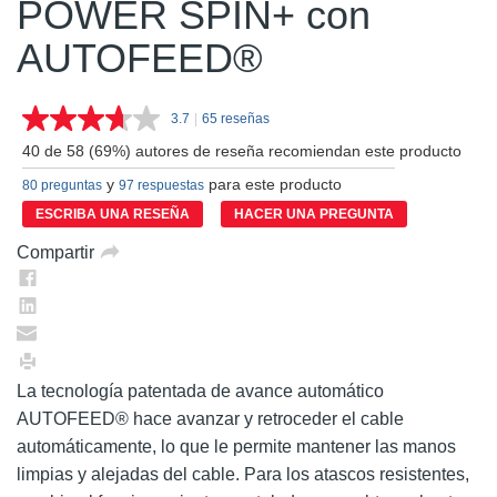
POWER SPIN+ con
AUTOFEED®
3.7
|
65 reseñas
Lea
65
40 de 58 (69%) autores de reseña recomiendan este producto
reseñas.
Enlace
y
para este producto
80 preguntas
97 respuestas
en
la
ESCRIBA UNA RESEÑA
HACER UNA PREGUNTA
misma
página.
Compartir
La tecnología patentada de avance automático
AUTOFEED® hace avanzar y retroceder el cable
automáticamente, lo que le permite mantener las manos
limpias y alejadas del cable. Para los atascos resistentes,