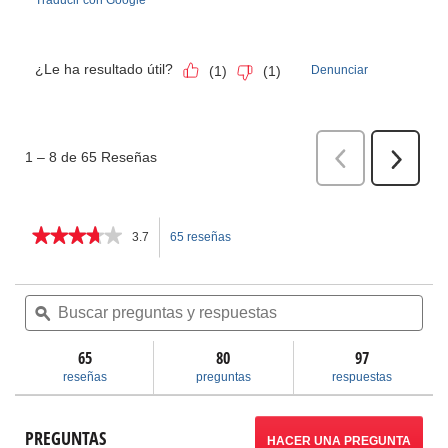
★★★★★
★★★★★
3.7
65 reseñas
Esta
3.7
de
acción
5
Buscar
Bus
estrellas.
preguntas
ϙ
pre
le
Leer
y
y
reseñas
respuestas
res
65
80
llevará
97
de
POWER
reseñas
preguntas
respuestas
SPIN+
a
con
AUTOFEED®
reseñas.
PREGUNTAS
HACER UNA PREGUNTA