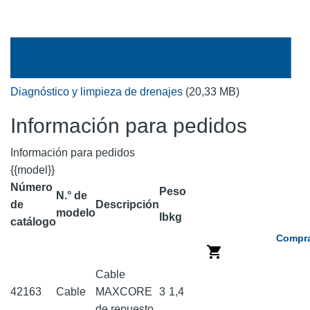
Diagnóstico y limpieza de drenajes
(20,33 MB)
Información para pedidos
Información para pedidos
{{model}}
Número
Peso
N.° de
de
Descripción
modelo
lb
kg
catálogo
Compra
Cable
42163
Cable
MAXCORE
3
1,4
de repuesto