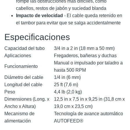
rompe las obstrucciones más difíciles, como
cabellos, restos de jabón y suciedad blanda
Impacto de velocidad
- El cable queda retenido en
el tambor para evitar que se salga accidentalmente
Especificaciones
Capacidad del tubo
3/4 in a 2 in (18 mm a 50 mm)
Aplicaciones
Fregaderos, bañeras y duchas
Manual o impulsado por taladro a
Funcionamiento
hasta 500 RPM
Diámetro del cable
1/4 in (6 mm)
Longitud del cable
25 ft (7,6 m)
Peso
4,4 lb (2,0 kg)
Dimensiones (Long. x
12,5 in x 7,5 in x 9,25 in (31,8 cm x
Ancho x Altura)
19,0 cm x 23,5 cm)
Mecanismo de
Tecnología de avance automático
alimentación
AUTOFEED®