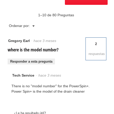
1–10 de 80 Preguntas
Menú
Ordenar por:
▼
Gregory Earl
·
hace 3 meses
2
where is the model number?
respuestas
Responder a esta pregunta
Tech Service
·
hace 3 meses
There is no "model number" for the PowerSpin+.
Power Spin+ is the model of the drain cleaner
¿Le ha resultado útil?