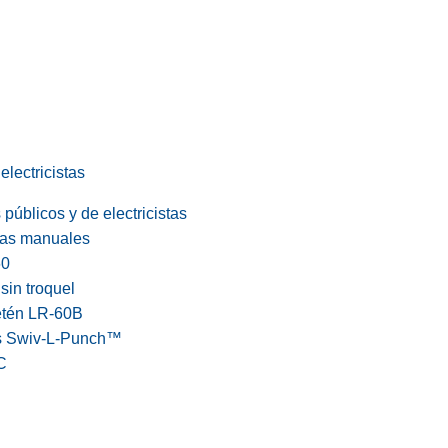
electricistas
públicos y de electricistas
cas manuales
60
in troquel
etén LR-60B
s Swiv-L-Punch™
C