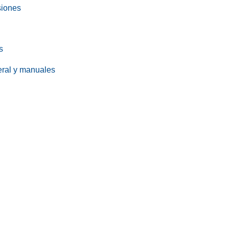
siones
s
eral y manuales