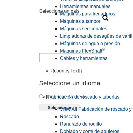
Herramientas manuales
Seleccione un país
Máquinas para fregaderos
Máquinas a tambor
Máquinas seccionales
Limpiadoras de desagües de varill
Máquinas de agua a presión
®
Máquinas FlexShaft
Cables y herramientas
{{country.Text}}
Seleccione un idioma
{{language.Name}}
Fabricación de roscado y tuberías
Seleccionar
View All Fabricación de roscado y 
Roscado
Ranurado de rodillo
Doblado y corte de agujeros