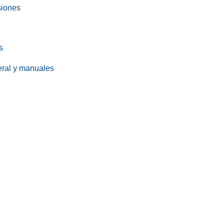
siones
s
eral y manuales