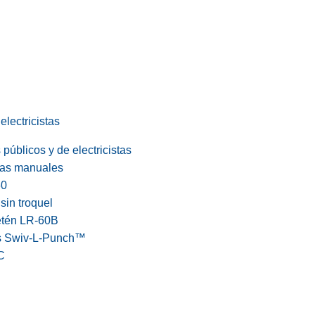
electricistas
públicos y de electricistas
cas manuales
60
in troquel
etén LR-60B
s Swiv-L-Punch™
C