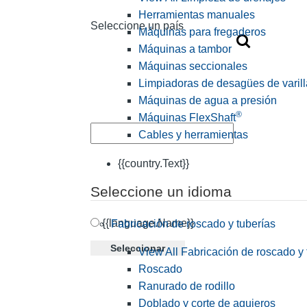
Herramientas manuales
Seleccione un país
Máquinas para fregaderos
Máquinas a tambor
Máquinas seccionales
Limpiadoras de desagües de varill
Máquinas de agua a presión
®
Máquinas FlexShaft
Cables y herramientas
{{country.Text}}
Seleccione un idioma
{{language.Name}}
Fabricación de roscado y tuberías
Seleccionar
View All Fabricación de roscado y 
Roscado
Ranurado de rodillo
Doblado y corte de agujeros