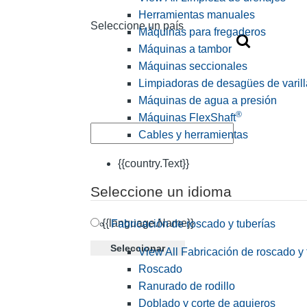
Herramientas manuales
Seleccione un país
Máquinas para fregaderos
Máquinas a tambor
Máquinas seccionales
Limpiadoras de desagües de varill
Máquinas de agua a presión
®
Máquinas FlexShaft
Cables y herramientas
{{country.Text}}
Seleccione un idioma
{{language.Name}}
Fabricación de roscado y tuberías
Seleccionar
View All Fabricación de roscado y 
Roscado
Ranurado de rodillo
Doblado y corte de agujeros