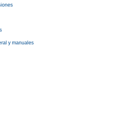
siones
s
eral y manuales