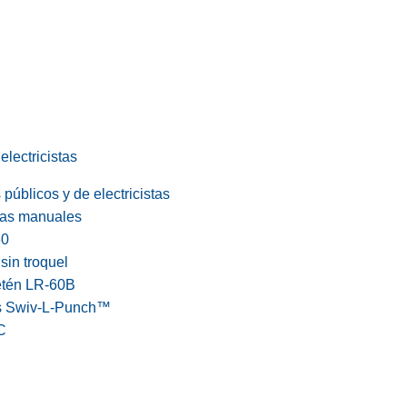
electricistas
públicos y de electricistas
cas manuales
60
in troquel
etén LR-60B
s Swiv-L-Punch™
C