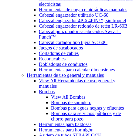
electricistas
Herramientas de engarce hidráulicas manuales
Cabezal engarzador utilitario UC-60
Cabezal engarzador 4P-6 4PIN™, sin troquel
Cabezal engarzador redondo de retén LR-60B
Cabezal punzonador sacabocados Swiv-L-
Punch™
Cabezal cortador tipo tijera SC-60C
Juegos de sacabocados
Cortadoras de cables
Recortacables
Dobladoras de conductos
Herramientas para calcular dimensiones
Herramientas de uso general y manuales
View All Herramientas de uso general y
manuales
Bombas
View All Bombas
Bombas de sumidero
Bombas para aguas negras y efluentes
Bombas para servicios públicos y de
chorro para pozo
Herramientas para baldosas
Herramientas para hormigón
Asidero de tubos STRAPLOCK