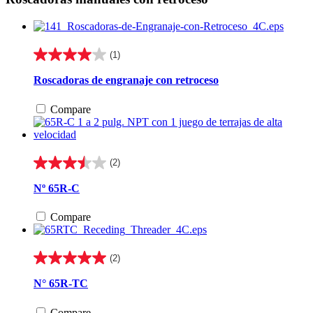
(1)
4.0
de
Roscadoras de engranaje con retroceso
5
estrellas.
Compare
1
reseña
(2)
3.5
de
Nº 65R-C
5
estrellas.
Compare
2
reseñas
(2)
5.0
de
N° 65R-TC
5
estrellas.
Compare