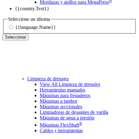
®
Mordazas y anillos para MegaPress
{{country.Text}}
Seleccione un idioma
{{language.Name}}
Seleccionar
Limpieza de drenajes
View All Limpieza de drenajes
Herramientas manuales
Máquinas para fregaderos
Máquinas a tambor
Máquinas seccionales
Limpiadoras de desagües de varilla
Máquinas de agua a presión
®
Máquinas FlexShaft
Cables y herramientas