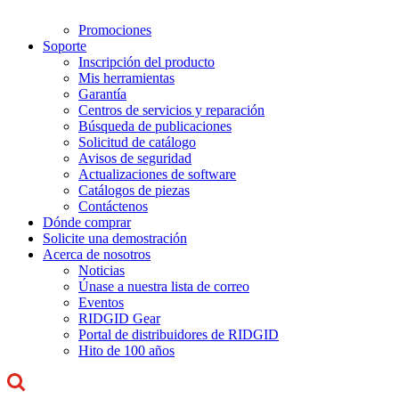
Promociones
Soporte
Inscripción del producto
Mis herramientas
Garantía
Centros de servicios y reparación
Búsqueda de publicaciones
Solicitud de catálogo
Avisos de seguridad
Actualizaciones de software
Catálogos de piezas
Contáctenos
Dónde comprar
Solicite una demostración
Acerca de nosotros
Noticias
Únase a nuestra lista de correo
Eventos
RIDGID Gear
Portal de distribuidores de RIDGID
Hito de 100 años