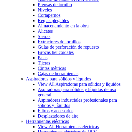
Prensas de tornillo
Niveles
Cortapernos
Reglas plegables
Almacenamiento en la obra
Alicates
Sierras
Extractores de tornillos
Guías de perforación de repuesto
Brocas helicoidales
Palas
Tijeras
Cintas métricas
Cajas de herramientas
Aspiradoras para sólidos y líquidos
View All Aspiradoras para sólidos y líquidos
Aspiradoras para sólidos y líquidos de uso
general
Aspiradoras industriales profesionales para
sólidos y líquidos
Filtros y accesorios
Desplazadores de aire
Herramientas eléctricas
View All Herramientas eléctricas
Herramientas eléctricas de 18 V