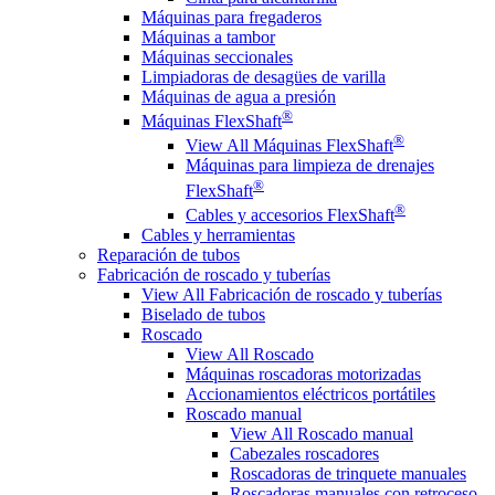
Máquinas para fregaderos
Máquinas a tambor
Máquinas seccionales
Limpiadoras de desagües de varilla
Máquinas de agua a presión
®
Máquinas FlexShaft
®
View All Máquinas FlexShaft
Máquinas para limpieza de drenajes
®
FlexShaft
®
Cables y accesorios FlexShaft
Cables y herramientas
Reparación de tubos
Fabricación de roscado y tuberías
View All Fabricación de roscado y tuberías
Biselado de tubos
Roscado
View All Roscado
Máquinas roscadoras motorizadas
Accionamientos eléctricos portátiles
Roscado manual
View All Roscado manual
Cabezales roscadores
Roscadoras de trinquete manuales
Roscadoras manuales con retroceso