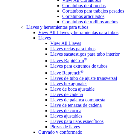
View All Cortatubos
Cortatubos de 4 ruedas
Cortatubos para trabajos pesados
Cortatubos articulados
Cortatubos de rodillos anchos
Llaves y herramientas para tubos
View All Llaves y herramientas para tubos
Llaves
View All Llaves
Llaves rectas para tubos
Llaves sacatestigos para tubo interior
®
Llaves RapidGrip
Llaves para extremos de tubos
®
Llave Raprench
Llaves de tubo de ajuste transversal
Llaves hexagonales
Llave de boca ajustable
Llaves de cadena
Llaves de palanca compuesta
Llave de tenazas de cadena
Llaves de correa
Llaves ajustables
Llaves para usos específicos
Piezas de llaves
Curvado y conformado