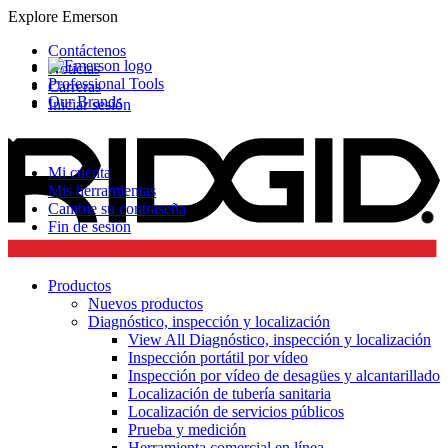
Explore Emerson
Contáctenos
Noticias
Professional Tools
Carreras
Our Brands
Iniciar sesión
Mi cuenta
Mis herramientas
Cambie su contraseña
Fin de sesión
Productos
Nuevos productos
Diagnóstico, inspección y localización
View All Diagnóstico, inspección y localización
Inspección portátil por vídeo
Inspección por vídeo de desagües y alcantarillado
Localización de tubería sanitaria
Localización de servicios públicos
Prueba y medición
Herramienta comercial en línea