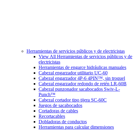
Herramientas de servicios públicos y de electricistas
View All Herramientas de servicios públicos y de
electricistas
Herramientas de engarce hidráulicas manuales
Cabezal engarzador utilitario UC-60
Cabezal engarzador 4P-6 4PIN™, sin troquel
Cabezal engarzador redondo de retén LR-60B
Cabezal punzonador sacabocados Swiv-L-
Punch™
Cabezal cortador tipo tijera SC-60C
Juegos de sacabocados
Cortadoras de cables
Recortacables
Dobladoras de conductos
Herramientas para calcular dimensiones