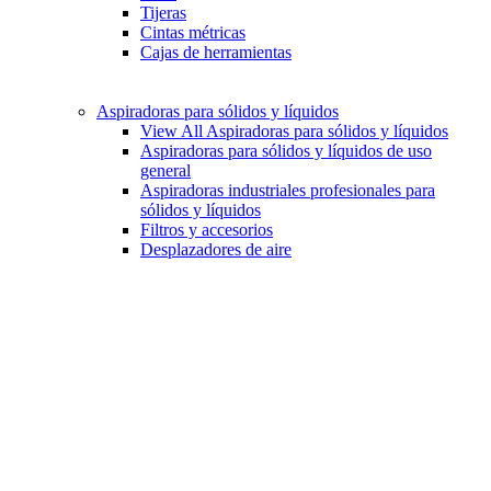
Tijeras
Cintas métricas
Cajas de herramientas
Aspiradoras para sólidos y líquidos
View All Aspiradoras para sólidos y líquidos
Aspiradoras para sólidos y líquidos de uso
general
Aspiradoras industriales profesionales para
sólidos y líquidos
Filtros y accesorios
Desplazadores de aire