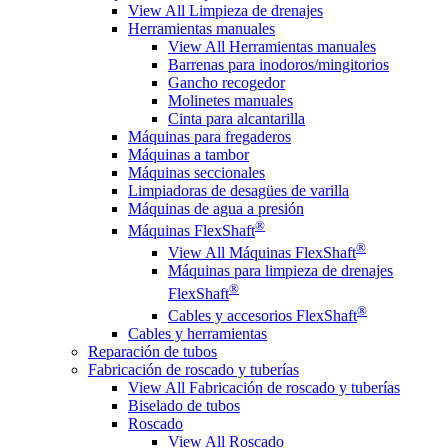
View All Limpieza de drenajes
Herramientas manuales
View All Herramientas manuales
Barrenas para inodoros/mingitorios
Gancho recogedor
Molinetes manuales
Cinta para alcantarilla
Máquinas para fregaderos
Máquinas a tambor
Máquinas seccionales
Limpiadoras de desagües de varilla
Máquinas de agua a presión
®
Máquinas FlexShaft
®
View All Máquinas FlexShaft
Máquinas para limpieza de drenajes
®
FlexShaft
®
Cables y accesorios FlexShaft
Cables y herramientas
Reparación de tubos
Fabricación de roscado y tuberías
View All Fabricación de roscado y tuberías
Biselado de tubos
Roscado
View All Roscado