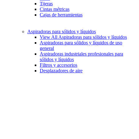
Tijeras
Cintas métricas
Cajas de herramientas
Aspiradoras para sólidos y líquidos
View All Aspiradoras para sólidos y líquidos
Aspiradoras para sólidos y líquidos de uso
general
Aspiradoras industriales profesionales para
sólidos y líquidos
Filtros y accesorios
Desplazadores de aire