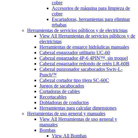
cobre
Accesorios de máquina para limpieza de
cobre
Escariadoras, herramientas para eliminar
rebabas
Herramientas de servicios públicos y de electricistas
View All Herramientas de servicios públicos y de
electricistas
Herramientas de engarce hidráulicas manuales
Cabezal engarzador utilitario UC-60
Cabezal engarzador 4P-6 4PIN™, sin troquel
Cabezal engarzador redondo de retén LR-60B
Cabezal punzonador sacabocados Swiv-L-
Punch™
Cabezal cortador tipo tijera SC-60C
Juegos de sacabocados
Cortadoras de cables
Recortacables
Dobladoras de conductos
Herramientas para calcular dimensiones
Herramientas de uso general y manuales
View All Herramientas de uso general y
manuales
Bombas
View All Bombas