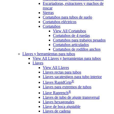
Escariadoras, extractores y machos de
roscar
Sierras
Cortatubos para tubos de suelo
Cortatubos eléctricos
Cortatubos
View All Cortatubos
Cortatubos de 4 ruedas
Cortatubos para trabajos pesados
Cortatubos articulados
Cortatubos de rodillos anchos
Llaves y herramientas para tubos
View All Llaves y herramientas para tubos
Llaves
View All Llaves
Llaves rectas para tubos
Llaves sacatestigos para tubo interior
®
Llaves RapidGrip
Llaves para extremos de tubos
®
Llave Raprench
Llaves de tubo de ajuste transversal
Llaves hexagonales
Llave de boca ajustable
Llaves de cadena