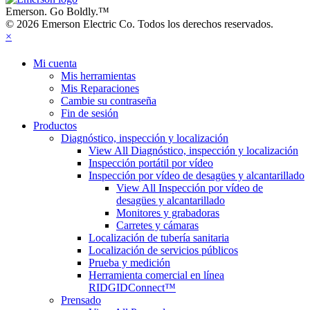
Emerson. Go Boldly.
™
© 2026 Emerson Electric Co. Todos los derechos reservados.
×
Mi cuenta
Mis herramientas
Mis Reparaciones
Cambie su contraseña
Fin de sesión
Productos
Diagnóstico, inspección y localización
View All Diagnóstico, inspección y localización
Inspección portátil por vídeo
Inspección por vídeo de desagües y alcantarillado
View All Inspección por vídeo de
desagües y alcantarillado
Monitores y grabadoras
Carretes y cámaras
Localización de tubería sanitaria
Localización de servicios públicos
Prueba y medición
Herramienta comercial en línea
RIDGIDConnect™
Prensado