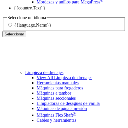
®
Mordazas y anillos para MegaPress
{{country.Text}}
Seleccione un idioma
{{language.Name}}
Seleccionar
Limpieza de drenajes
View All Limpieza de drenajes
Herramientas manuales
Máquinas para fregaderos
Máquinas a tambor
Máquinas seccionales
Limpiadoras de desagües de varilla
Máquinas de agua a presión
®
Máquinas FlexShaft
Cables y herramientas