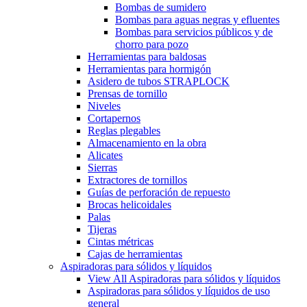
Bombas de sumidero
Bombas para aguas negras y efluentes
Bombas para servicios públicos y de
chorro para pozo
Herramientas para baldosas
Herramientas para hormigón
Asidero de tubos STRAPLOCK
Prensas de tornillo
Niveles
Cortapernos
Reglas plegables
Almacenamiento en la obra
Alicates
Sierras
Extractores de tornillos
Guías de perforación de repuesto
Brocas helicoidales
Palas
Tijeras
Cintas métricas
Cajas de herramientas
Aspiradoras para sólidos y líquidos
View All Aspiradoras para sólidos y líquidos
Aspiradoras para sólidos y líquidos de uso
general