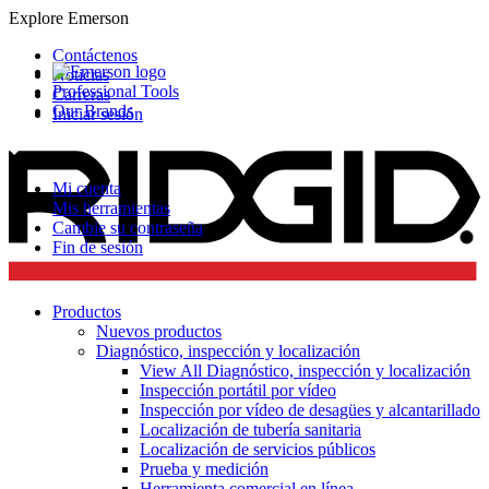
Explore Emerson
Contáctenos
Noticias
Professional Tools
Carreras
Our Brands
Iniciar sesión
Mi cuenta
Mis herramientas
Cambie su contraseña
Fin de sesión
Productos
Nuevos productos
Diagnóstico, inspección y localización
View All Diagnóstico, inspección y localización
Inspección portátil por vídeo
Inspección por vídeo de desagües y alcantarillado
Localización de tubería sanitaria
Localización de servicios públicos
Prueba y medición
Herramienta comercial en línea