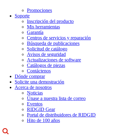
Promociones
Soporte
Inscripción del producto
Mis herramientas
Garantía
Centros de servicios y reparación
Búsqueda de publicaciones
Solicitud de catálogo
Avisos de seguridad
Actualizaciones de software
Catálogos de piezas
Contáctenos
Dónde comprar
Solicite una demostración
Acerca de nosotros
Noticias
Únase a nuestra lista de correo
Eventos
RIDGID Gear
Portal de distribuidores de RIDGID
Hito de 100 años