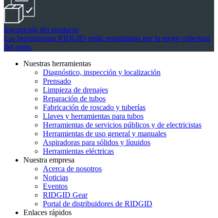
Inscripción del producto
Las herramientas RIDGID están respaldadas por la mejor cobertura
del ramo.
Nuestras herramientas
Diagnóstico, inspección y localización
Prensado
Limpieza de drenajes
Reparación de tubos
Fabricación de roscado y tuberías
Llaves y herramientas para tubos
Herramientas de servicios públicos y de electricistas
Herramientas de uso general y manuales
Aspiradoras para sólidos y líquidos
Herramientas eléctricas
Nuestra empresa
Acerca de nosotros
Noticias
Eventos
RIDGID Gear
Portal de distribuidores de RIDGID
Enlaces rápidos