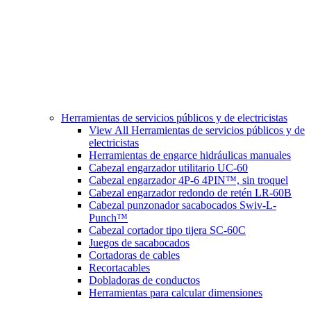
Herramientas de servicios públicos y de electricistas
View All Herramientas de servicios públicos y de
electricistas
Herramientas de engarce hidráulicas manuales
Cabezal engarzador utilitario UC-60
Cabezal engarzador 4P-6 4PIN™, sin troquel
Cabezal engarzador redondo de retén LR-60B
Cabezal punzonador sacabocados Swiv-L-
Punch™
Cabezal cortador tipo tijera SC-60C
Juegos de sacabocados
Cortadoras de cables
Recortacables
Dobladoras de conductos
Herramientas para calcular dimensiones