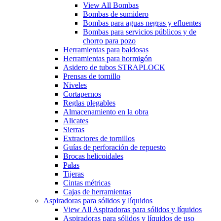
View All Bombas
Bombas de sumidero
Bombas para aguas negras y efluentes
Bombas para servicios públicos y de
chorro para pozo
Herramientas para baldosas
Herramientas para hormigón
Asidero de tubos STRAPLOCK
Prensas de tornillo
Niveles
Cortapernos
Reglas plegables
Almacenamiento en la obra
Alicates
Sierras
Extractores de tornillos
Guías de perforación de repuesto
Brocas helicoidales
Palas
Tijeras
Cintas métricas
Cajas de herramientas
Aspiradoras para sólidos y líquidos
View All Aspiradoras para sólidos y líquidos
Aspiradoras para sólidos y líquidos de uso