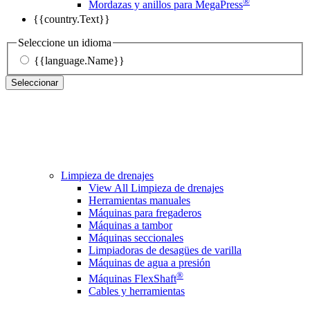
®
Mordazas y anillos para MegaPress
{{country.Text}}
Seleccione un idioma
{{language.Name}}
Seleccionar
Limpieza de drenajes
View All Limpieza de drenajes
Herramientas manuales
Máquinas para fregaderos
Máquinas a tambor
Máquinas seccionales
Limpiadoras de desagües de varilla
Máquinas de agua a presión
®
Máquinas FlexShaft
Cables y herramientas