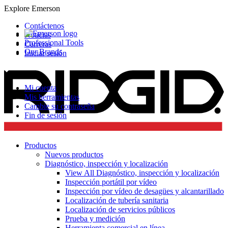
Explore Emerson
Contáctenos
Noticias
Professional Tools
Carreras
Our Brands
Iniciar sesión
Mi cuenta
Mis herramientas
Cambie su contraseña
Fin de sesión
Productos
Nuevos productos
Diagnóstico, inspección y localización
View All Diagnóstico, inspección y localización
Inspección portátil por vídeo
Inspección por vídeo de desagües y alcantarillado
Localización de tubería sanitaria
Localización de servicios públicos
Prueba y medición
Herramienta comercial en línea