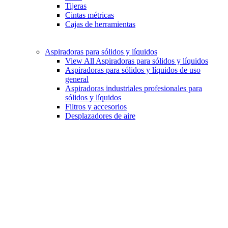
Tijeras
Cintas métricas
Cajas de herramientas
Aspiradoras para sólidos y líquidos
View All Aspiradoras para sólidos y líquidos
Aspiradoras para sólidos y líquidos de uso
general
Aspiradoras industriales profesionales para
sólidos y líquidos
Filtros y accesorios
Desplazadores de aire