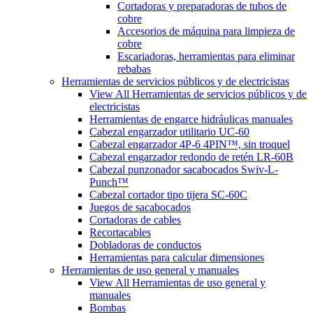
Cortadoras y preparadoras de tubos de
cobre
Accesorios de máquina para limpieza de
cobre
Escariadoras, herramientas para eliminar
rebabas
Herramientas de servicios públicos y de electricistas
View All Herramientas de servicios públicos y de
electricistas
Herramientas de engarce hidráulicas manuales
Cabezal engarzador utilitario UC-60
Cabezal engarzador 4P-6 4PIN™, sin troquel
Cabezal engarzador redondo de retén LR-60B
Cabezal punzonador sacabocados Swiv-L-
Punch™
Cabezal cortador tipo tijera SC-60C
Juegos de sacabocados
Cortadoras de cables
Recortacables
Dobladoras de conductos
Herramientas para calcular dimensiones
Herramientas de uso general y manuales
View All Herramientas de uso general y
manuales
Bombas