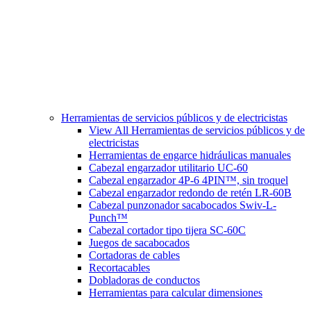
Herramientas de servicios públicos y de electricistas
View All Herramientas de servicios públicos y de
electricistas
Herramientas de engarce hidráulicas manuales
Cabezal engarzador utilitario UC-60
Cabezal engarzador 4P-6 4PIN™, sin troquel
Cabezal engarzador redondo de retén LR-60B
Cabezal punzonador sacabocados Swiv-L-
Punch™
Cabezal cortador tipo tijera SC-60C
Juegos de sacabocados
Cortadoras de cables
Recortacables
Dobladoras de conductos
Herramientas para calcular dimensiones