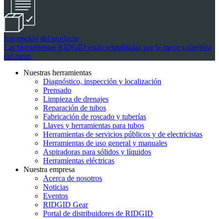
Inscripción del producto
Las herramientas RIDGID están respaldadas por la mejor cobertura
del ramo.
Nuestras herramientas
Diagnóstico, inspección y localización
Prensado
Limpieza de drenajes
Reparación de tubos
Fabricación de roscado y tuberías
Llaves y herramientas para tubos
Herramientas de servicios públicos y de electricistas
Herramientas de uso general y manuales
Aspiradoras para sólidos y líquidos
Herramientas eléctricas
Nuestra empresa
Acerca de nosotros
Noticias
Eventos
RIDGID Gear
Portal de distribuidores de RIDGID