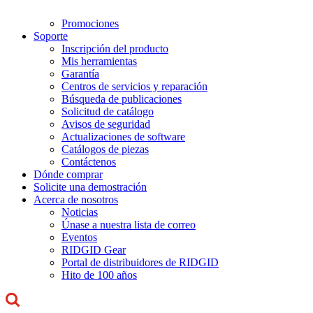
Promociones
Soporte
Inscripción del producto
Mis herramientas
Garantía
Centros de servicios y reparación
Búsqueda de publicaciones
Solicitud de catálogo
Avisos de seguridad
Actualizaciones de software
Catálogos de piezas
Contáctenos
Dónde comprar
Solicite una demostración
Acerca de nosotros
Noticias
Únase a nuestra lista de correo
Eventos
RIDGID Gear
Portal de distribuidores de RIDGID
Hito de 100 años