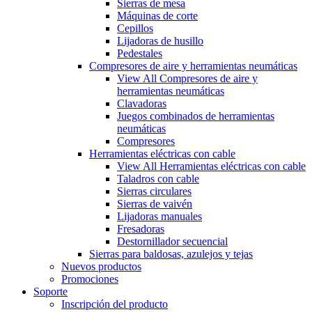
Sierras de mesa
Máquinas de corte
Cepillos
Lijadoras de husillo
Pedestales
Compresores de aire y herramientas neumáticas
View All Compresores de aire y
herramientas neumáticas
Clavadoras
Juegos combinados de herramientas
neumáticas
Compresores
Herramientas eléctricas con cable
View All Herramientas eléctricas con cable
Taladros con cable
Sierras circulares
Sierras de vaivén
Lijadoras manuales
Fresadoras
Destornillador secuencial
Sierras para baldosas, azulejos y tejas
Nuevos productos
Promociones
Soporte
Inscripción del producto