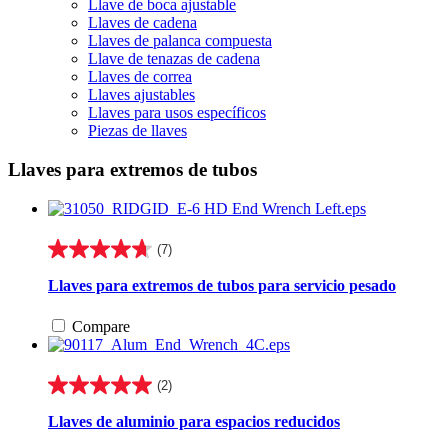
Llave de boca ajustable
Llaves de cadena
Llaves de palanca compuesta
Llave de tenazas de cadena
Llaves de correa
Llaves ajustables
Llaves para usos específicos
Piezas de llaves
Llaves para extremos de tubos
(7)
4.7
de
Llaves para extremos de tubos para servicio pesado
5
estrellas.
Compare
7
reseñas
(2)
5.0
de
Llaves de aluminio para espacios reducidos
5
estrellas.