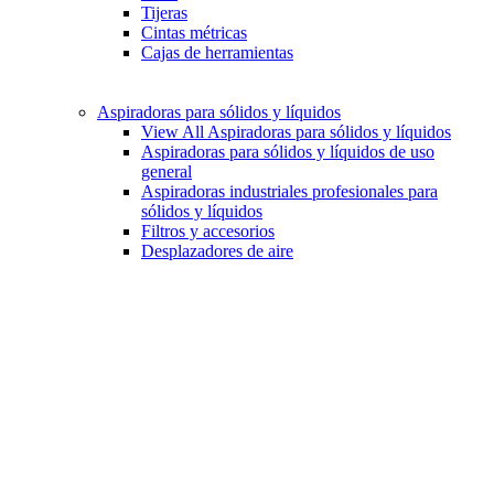
Tijeras
Cintas métricas
Cajas de herramientas
Aspiradoras para sólidos y líquidos
View All Aspiradoras para sólidos y líquidos
Aspiradoras para sólidos y líquidos de uso
general
Aspiradoras industriales profesionales para
sólidos y líquidos
Filtros y accesorios
Desplazadores de aire