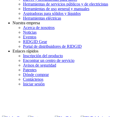
Herramientas de servicios públicos y de electricistas
Herramientas de uso general y manuales
Aspiradoras para sólidos y líquidos
Herramientas eléctricas
Nuestra empresa
Acerca de nosotros
Noticias
Eventos
RIDGID Gear
Portal de distribuidores de RIDGID
Enlaces rápidos
Inscripción del producto
Encontrar un centro de servicio
Avisos de seguridad
Patentes
Dónde comprar
Contáctenos
Iniciar sesión
INGRESE EN LA LISTA DE DIRECCIONES DE RIDGID
Unirse a nuestra lista de correo