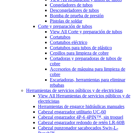
Congeladores de tubos
Descongeladores de tubos
Bomba de prueba de presión
Pistolas de soldar
Corte y preparación de tubos
View All Corte y preparación de tubos
Cortatubos
Cortatubos eléctrico
Cortatubos para tubos de plástico
Cepillos para limpieza de cobre
Cortadoras y preparadoras de tubos de
cobre
Accesorios de máquina para limpieza de
cobre
Escariadoras, herramientas para eliminar
rebabas
Herramientas de servicios públicos y de electricistas
View All Herramientas de servicios públicos y de
electricistas
Herramientas de engarce hidráulicas manuales
Cabezal engarzador utilitario UC-60
Cabezal engarzador 4P-6 4PIN™, sin troquel
Cabezal engarzador redondo de retén LR-60B
Cabezal punzonador sacabocados Swiv-L-