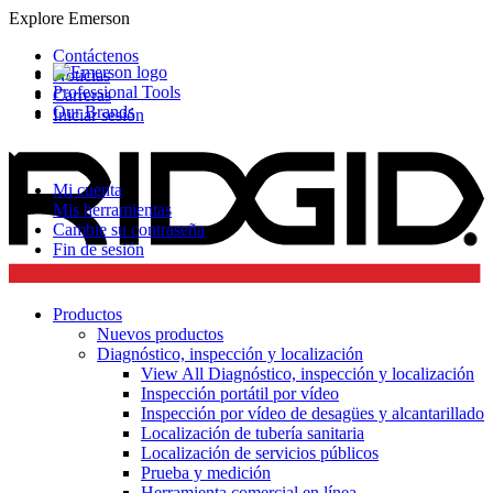
Explore Emerson
Contáctenos
Noticias
Professional Tools
Carreras
Our Brands
Iniciar sesión
Mi cuenta
Mis herramientas
Cambie su contraseña
Fin de sesión
Productos
Nuevos productos
Diagnóstico, inspección y localización
View All Diagnóstico, inspección y localización
Inspección portátil por vídeo
Inspección por vídeo de desagües y alcantarillado
Localización de tubería sanitaria
Localización de servicios públicos
Prueba y medición
Herramienta comercial en línea