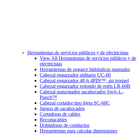
Herramientas de servicios públicos y de electricistas
View All Herramientas de servicios públicos y de
electricistas
Herramientas de engarce hidráulicas manuales
Cabezal engarzador utilitario UC-60
Cabezal engarzador 4P-6 4PIN™, sin troquel
Cabezal engarzador redondo de retén LR-60B
Cabezal punzonador sacabocados Swiv-L-
Punch™
Cabezal cortador tipo tijera SC-60C
Juegos de sacabocados
Cortadoras de cables
Recortacables
Dobladoras de conductos
Herramientas para calcular dimensiones