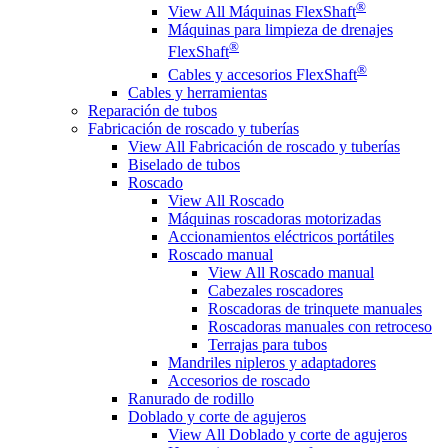
®
View All Máquinas FlexShaft
Máquinas para limpieza de drenajes
®
FlexShaft
®
Cables y accesorios FlexShaft
Cables y herramientas
Reparación de tubos
Fabricación de roscado y tuberías
View All Fabricación de roscado y tuberías
Biselado de tubos
Roscado
View All Roscado
Máquinas roscadoras motorizadas
Accionamientos eléctricos portátiles
Roscado manual
View All Roscado manual
Cabezales roscadores
Roscadoras de trinquete manuales
Roscadoras manuales con retroceso
Terrajas para tubos
Mandriles nipleros y adaptadores
Accesorios de roscado
Ranurado de rodillo
Doblado y corte de agujeros
View All Doblado y corte de agujeros