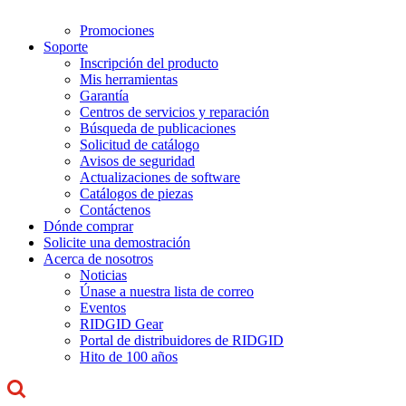
Promociones
Soporte
Inscripción del producto
Mis herramientas
Garantía
Centros de servicios y reparación
Búsqueda de publicaciones
Solicitud de catálogo
Avisos de seguridad
Actualizaciones de software
Catálogos de piezas
Contáctenos
Dónde comprar
Solicite una demostración
Acerca de nosotros
Noticias
Únase a nuestra lista de correo
Eventos
RIDGID Gear
Portal de distribuidores de RIDGID
Hito de 100 años