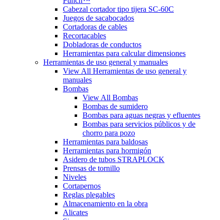
Punch™
Cabezal cortador tipo tijera SC-60C
Juegos de sacabocados
Cortadoras de cables
Recortacables
Dobladoras de conductos
Herramientas para calcular dimensiones
Herramientas de uso general y manuales
View All Herramientas de uso general y
manuales
Bombas
View All Bombas
Bombas de sumidero
Bombas para aguas negras y efluentes
Bombas para servicios públicos y de
chorro para pozo
Herramientas para baldosas
Herramientas para hormigón
Asidero de tubos STRAPLOCK
Prensas de tornillo
Niveles
Cortapernos
Reglas plegables
Almacenamiento en la obra
Alicates