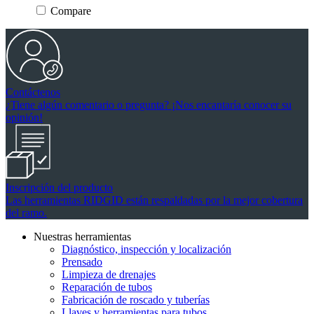
Compare
2
reseñas
Contáctenos
¿Tiene algún comentario o pregunta? ¡Nos encantaría conocer su
opinión!
Inscripción del producto
Las herramientas RIDGID están respaldadas por la mejor cobertura
del ramo.
Nuestras herramientas
Diagnóstico, inspección y localización
Prensado
Limpieza de drenajes
Reparación de tubos
Fabricación de roscado y tuberías
Llaves y herramientas para tubos