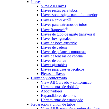
Llaves
View All Llaves
Llaves rectas para tubos
Llaves sacatestigos para tubo interior
®
Llaves RapidGrip
Llaves para extremos de tubos
®
Llave Raprench
Llaves de tubo de ajuste transversal
Llaves hexagonales
Llave de boca ajustable
Llaves de cadena
Llaves de palanca compuesta
Llave de tenazas de cadena
Llaves de correa
Llaves ajustables
Llaves para usos específicos
Piezas de llaves
Curvado y conformado
View All Curvado y conformado
Herramientas de doblado
Abocinadores
Expandidores de tubos
Herramientas de estampado
Reparación y unión de tubos
View All Reparación y unión de tubos