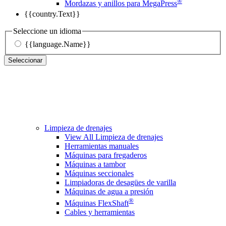
®
Mordazas y anillos para MegaPress
{{country.Text}}
Seleccione un idioma
{{language.Name}}
Seleccionar
Limpieza de drenajes
View All Limpieza de drenajes
Herramientas manuales
Máquinas para fregaderos
Máquinas a tambor
Máquinas seccionales
Limpiadoras de desagües de varilla
Máquinas de agua a presión
®
Máquinas FlexShaft
Cables y herramientas