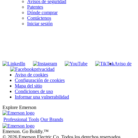
Avisos de seguridad
Patentes
Dónde comprar
Contáctenos
Iniciar sesión
INGRESE EN LA LISTA DE DIRECCIONES DE RIDGID
Unirse a nuestra lista de correo
Aviso de
privacidad
Aviso de cookies
Configuración de cookies
Mapa del sitio
Condiciones de uso
Informar una vulnerabilidad
Explore Emerson
Professional Tools
Our Brands
Emerson. Go Boldly.
™
© 2026 Emerson Electric Co. Todos los derechos reservados.