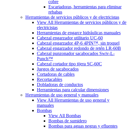
cobre
Escariadoras, herramientas para eliminar
rebabas
Herramientas de servicios públicos y de electricistas
View All Herramientas de servicios públicos y de
electricistas
Herramientas de engarce hidráulicas manuales
Cabezal engarzador utilitario UC-60
Cabezal engarzador 4P-6 4PIN™, sin troquel
Cabezal engarzador redondo de retén LR-60B
Cabezal punzonador sacabocados Swiv-L-
Punch™
Cabezal cortador tipo tijera SC-60C
Juegos de sacabocados
Cortadoras de cables
Recortacables
Dobladoras de conductos
Herramientas para calcular dimensiones
Herramientas de uso general y manuales
View All Herramientas de uso general y
manuales
Bombas
View All Bombas
Bombas de sumidero
Bombas para aguas negras y efluentes