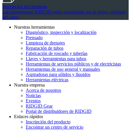
Inscripción del producto
Las herramientas RIDGID están respaldadas por la mejor cobertura
del ramo.
Nuestras herramientas
Diagnóstico, inspección y localización
Prensado
Limpieza de drenajes
Reparación de tubos
Fabricación de roscado y tuberías
Llaves y herramientas para tubos
Herramientas de servicios públicos y de electricistas
Herramientas de uso general y manuales
Aspiradoras para sólidos y líquidos
Herramientas eléctricas
Nuestra empresa
Acerca de nosotros
Noticias
Eventos
RIDGID Gear
Portal de distribuidores de RIDGID
Enlaces rápidos
Inscripción del producto
Encontrar un centro de servicio