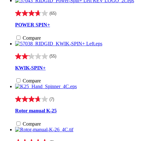
(65)
3.7
de
POWER SPIN+
5
estrellas.
Compare
65
reseñas
(55)
2.1
de
KWIK-SPIN+
5
estrellas.
Compare
55
reseñas
(7)
3.7
de
Rotor manual K-25
5
estrellas.
Compare
7
reseñas