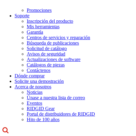
Promociones
Soporte
Inscripción del producto
Mis herramientas
Garantía
Centros de servicios y reparación
Búsqueda de publicaciones
Solicitud de catálogo
Avisos de seguridad
Actualizaciones de software
Catálogos de piezas
Contáctenos
Dónde comprar
Solicite una demostración
Acerca de nosotros
Noticias
Únase a nuestra lista de correo
Eventos
RIDGID Gear
Portal de distribuidores de RIDGID
Hito de 100 años