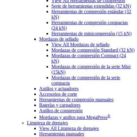
View All Herramientas de compresión
Serie de herramientas extendidas (32 kN)
Herramientas de compresión estándar (32
kN)
Herramientas de compresión compactas
(24 kN)
Herramientas de minicompresión (15 kN)
Mordazas de sellado
View All Mordazas de sellado
Mordazas de compresión Standard (32 kN)
Mordazas de compresión Compact (24
kN)
Mordazas de compresión de la serie Mini
(15kN)
Mordazas de compresión de la serie
compacta
Anillos y actuadores
Accesorios de corte
Herramientas de compresión manuales
Baterías y cargadores
Anillos de compresión
®
Mordazas y anillos para MegaPress
Limpieza de drenajes
View All Limpieza de drenajes
Herramientas manuales