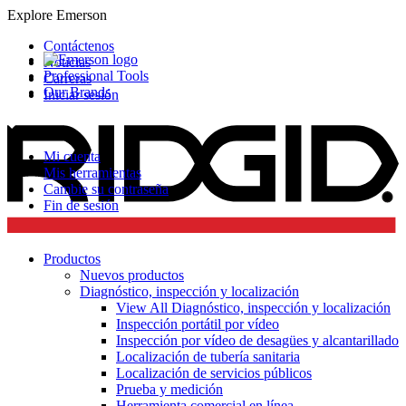
Explore Emerson
Contáctenos
Noticias
Professional Tools
Carreras
Our Brands
Iniciar sesión
Mi cuenta
Mis herramientas
Cambie su contraseña
Fin de sesión
Productos
Nuevos productos
Diagnóstico, inspección y localización
View All Diagnóstico, inspección y localización
Inspección portátil por vídeo
Inspección por vídeo de desagües y alcantarillado
Localización de tubería sanitaria
Localización de servicios públicos
Prueba y medición
Herramienta comercial en línea