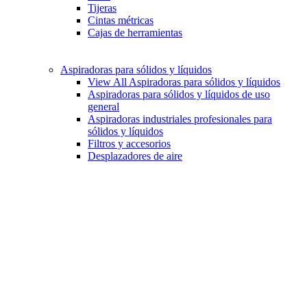
Tijeras
Cintas métricas
Cajas de herramientas
Aspiradoras para sólidos y líquidos
View All Aspiradoras para sólidos y líquidos
Aspiradoras para sólidos y líquidos de uso
general
Aspiradoras industriales profesionales para
sólidos y líquidos
Filtros y accesorios
Desplazadores de aire