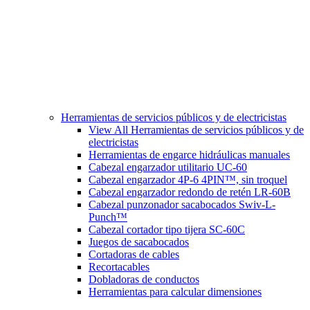
Herramientas de servicios públicos y de electricistas
View All Herramientas de servicios públicos y de
electricistas
Herramientas de engarce hidráulicas manuales
Cabezal engarzador utilitario UC-60
Cabezal engarzador 4P-6 4PIN™, sin troquel
Cabezal engarzador redondo de retén LR-60B
Cabezal punzonador sacabocados Swiv-L-
Punch™
Cabezal cortador tipo tijera SC-60C
Juegos de sacabocados
Cortadoras de cables
Recortacables
Dobladoras de conductos
Herramientas para calcular dimensiones