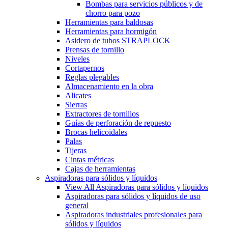
Bombas para servicios públicos y de
chorro para pozo
Herramientas para baldosas
Herramientas para hormigón
Asidero de tubos STRAPLOCK
Prensas de tornillo
Niveles
Cortapernos
Reglas plegables
Almacenamiento en la obra
Alicates
Sierras
Extractores de tornillos
Guías de perforación de repuesto
Brocas helicoidales
Palas
Tijeras
Cintas métricas
Cajas de herramientas
Aspiradoras para sólidos y líquidos
View All Aspiradoras para sólidos y líquidos
Aspiradoras para sólidos y líquidos de uso
general
Aspiradoras industriales profesionales para
sólidos y líquidos