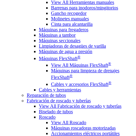
View All Herramientas manuales
Barrenas para inodoros/mingitorios
Gancho recogedor
Molinetes manuales
Cinta para alcantarilla
Máquinas para fregaderos
Máquinas a tambor
Máquinas seccionales
Limpiadoras de desagües de varilla
Máquinas de agua a presión
®
Máquinas FlexShaft
®
View All Máquinas FlexShaft
Máquinas para limpieza de drenajes
®
FlexShaft
®
Cables y accesorios FlexShaft
Cables y herramientas
Reparación de tubos
Fabricación de roscado y tuberías
View All Fabricación de roscado y tuberías
Biselado de tubos
Roscado
View All Roscado
Máquinas roscadoras motorizadas
Accionamientos eléctricos portátiles