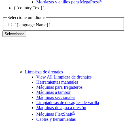
®
Mordazas y anillos para MegaPress
{{country.Text}}
Seleccione un idioma
{{language.Name}}
Seleccionar
Limpieza de drenajes
View All Limpieza de drenajes
Herramientas manuales
Máquinas para fregaderos
Máquinas a tambor
Máquinas seccionales
Limpiadoras de desagües de varilla
Máquinas de agua a presión
®
Máquinas FlexShaft
Cables y herramientas