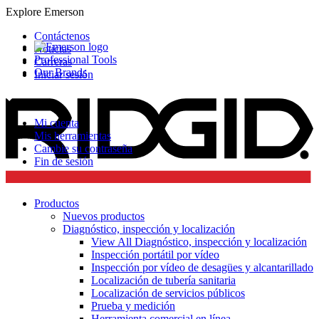
Explore Emerson
Contáctenos
Noticias
Professional Tools
Carreras
Our Brands
Iniciar sesión
Mi cuenta
Mis herramientas
Cambie su contraseña
Fin de sesión
Productos
Nuevos productos
Diagnóstico, inspección y localización
View All Diagnóstico, inspección y localización
Inspección portátil por vídeo
Inspección por vídeo de desagües y alcantarillado
Localización de tubería sanitaria
Localización de servicios públicos
Prueba y medición
Herramienta comercial en línea