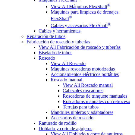
®
View All Máquinas FlexShaft
Máquinas para limpieza de drenajes
®
FlexShaft
®
Cables y accesorios FlexShaft
Cables y herramientas
Reparación de tubos
Fabricación de roscado y tuberías
View All Fabricación de roscado y tuberías
Biselado de tubos
Roscado
View All Roscado
Máquinas roscadoras motorizadas
Accionamientos eléctricos portátiles
Roscado manual
View All Roscado manual
Cabezales roscadores
Roscadoras de trinquete manuales
Roscadoras manuales con retroceso
Terrajas para tubos
Mandriles nipleros y adaptadores
Accesorios de roscado
Ranurado de rodillo
Doblado y corte de agujeros
View All Doblado y corte de agujeros