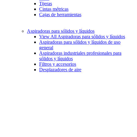
Tijeras
Cintas métricas
Cajas de herramientas
Aspiradoras para sólidos y líquidos
View All Aspiradoras para sólidos y líquidos
Aspiradoras para sólidos y líquidos de uso
general
Aspiradoras industriales profesionales para
sólidos y líquidos
Filtros y accesorios
Desplazadores de aire