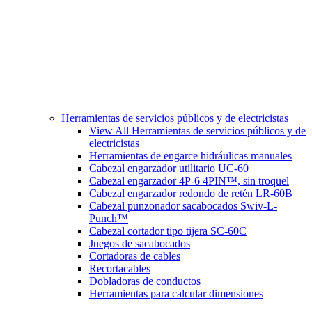
Herramientas de servicios públicos y de electricistas
View All Herramientas de servicios públicos y de
electricistas
Herramientas de engarce hidráulicas manuales
Cabezal engarzador utilitario UC-60
Cabezal engarzador 4P-6 4PIN™, sin troquel
Cabezal engarzador redondo de retén LR-60B
Cabezal punzonador sacabocados Swiv-L-
Punch™
Cabezal cortador tipo tijera SC-60C
Juegos de sacabocados
Cortadoras de cables
Recortacables
Dobladoras de conductos
Herramientas para calcular dimensiones