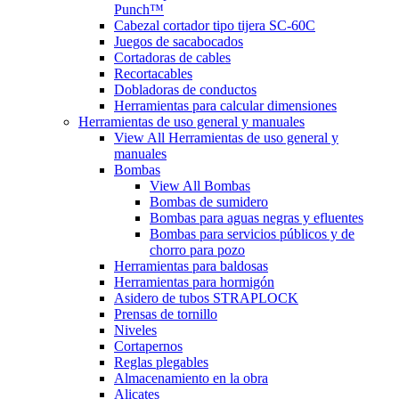
Punch™
Cabezal cortador tipo tijera SC-60C
Juegos de sacabocados
Cortadoras de cables
Recortacables
Dobladoras de conductos
Herramientas para calcular dimensiones
Herramientas de uso general y manuales
View All Herramientas de uso general y
manuales
Bombas
View All Bombas
Bombas de sumidero
Bombas para aguas negras y efluentes
Bombas para servicios públicos y de
chorro para pozo
Herramientas para baldosas
Herramientas para hormigón
Asidero de tubos STRAPLOCK
Prensas de tornillo
Niveles
Cortapernos
Reglas plegables
Almacenamiento en la obra
Alicates