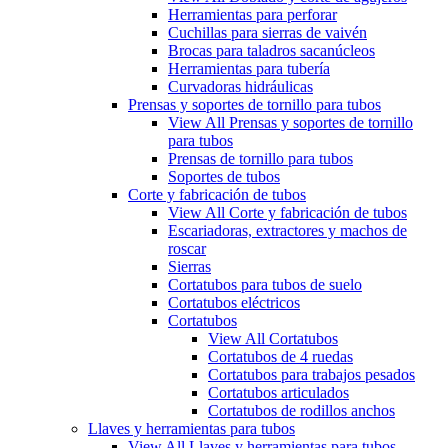
Herramientas para perforar
Cuchillas para sierras de vaivén
Brocas para taladros sacanúcleos
Herramientas para tubería
Curvadoras hidráulicas
Prensas y soportes de tornillo para tubos
View All Prensas y soportes de tornillo
para tubos
Prensas de tornillo para tubos
Soportes de tubos
Corte y fabricación de tubos
View All Corte y fabricación de tubos
Escariadoras, extractores y machos de
roscar
Sierras
Cortatubos para tubos de suelo
Cortatubos eléctricos
Cortatubos
View All Cortatubos
Cortatubos de 4 ruedas
Cortatubos para trabajos pesados
Cortatubos articulados
Cortatubos de rodillos anchos
Llaves y herramientas para tubos
View All Llaves y herramientas para tubos