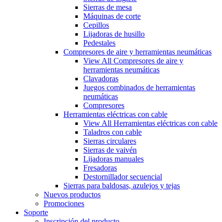
Sierras de mesa
Máquinas de corte
Cepillos
Lijadoras de husillo
Pedestales
Compresores de aire y herramientas neumáticas
View All Compresores de aire y
herramientas neumáticas
Clavadoras
Juegos combinados de herramientas
neumáticas
Compresores
Herramientas eléctricas con cable
View All Herramientas eléctricas con cable
Taladros con cable
Sierras circulares
Sierras de vaivén
Lijadoras manuales
Fresadoras
Destornillador secuencial
Sierras para baldosas, azulejos y tejas
Nuevos productos
Promociones
Soporte
Inscripción del producto