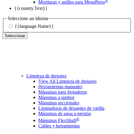
®
Mordazas y anillos para MegaPress
{{country.Text}}
Seleccione un idioma
{{language.Name}}
Seleccionar
Limpieza de drenajes
View All Limpieza de drenajes
Herramientas manuales
Máquinas para fregaderos
Máquinas a tambor
Máquinas seccionales
Limpiadoras de desagües de varilla
Máquinas de agua a presión
®
Máquinas FlexShaft
Cables y herramientas