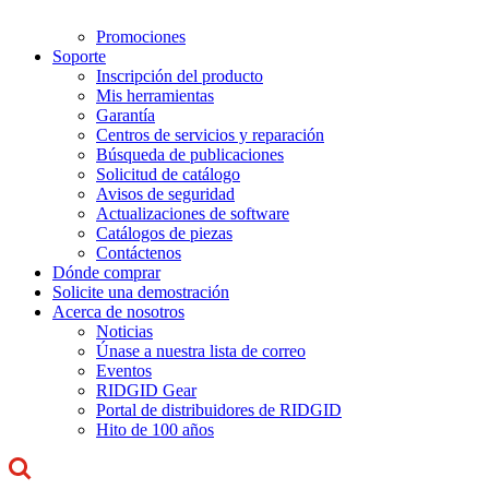
Promociones
Soporte
Inscripción del producto
Mis herramientas
Garantía
Centros de servicios y reparación
Búsqueda de publicaciones
Solicitud de catálogo
Avisos de seguridad
Actualizaciones de software
Catálogos de piezas
Contáctenos
Dónde comprar
Solicite una demostración
Acerca de nosotros
Noticias
Únase a nuestra lista de correo
Eventos
RIDGID Gear
Portal de distribuidores de RIDGID
Hito de 100 años