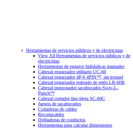
Herramientas de servicios públicos y de electricistas
View All Herramientas de servicios públicos y de
electricistas
Herramientas de engarce hidráulicas manuales
Cabezal engarzador utilitario UC-60
Cabezal engarzador 4P-6 4PIN™, sin troquel
Cabezal engarzador redondo de retén LR-60B
Cabezal punzonador sacabocados Swiv-L-
Punch™
Cabezal cortador tipo tijera SC-60C
Juegos de sacabocados
Cortadoras de cables
Recortacables
Dobladoras de conductos
Herramientas para calcular dimensiones