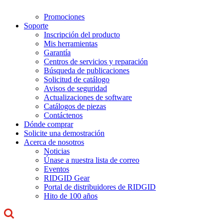
Promociones
Soporte
Inscripción del producto
Mis herramientas
Garantía
Centros de servicios y reparación
Búsqueda de publicaciones
Solicitud de catálogo
Avisos de seguridad
Actualizaciones de software
Catálogos de piezas
Contáctenos
Dónde comprar
Solicite una demostración
Acerca de nosotros
Noticias
Únase a nuestra lista de correo
Eventos
RIDGID Gear
Portal de distribuidores de RIDGID
Hito de 100 años