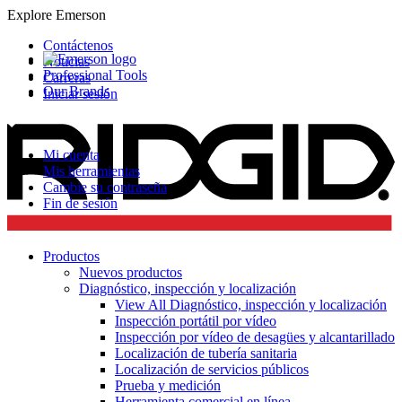
Explore Emerson
Contáctenos
Noticias
Professional Tools
Carreras
Our Brands
Iniciar sesión
Mi cuenta
Mis herramientas
Cambie su contraseña
Fin de sesión
Productos
Nuevos productos
Diagnóstico, inspección y localización
View All Diagnóstico, inspección y localización
Inspección portátil por vídeo
Inspección por vídeo de desagües y alcantarillado
Localización de tubería sanitaria
Localización de servicios públicos
Prueba y medición
Herramienta comercial en línea