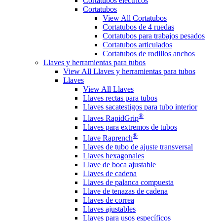
Cortatubos eléctricos
Cortatubos
View All Cortatubos
Cortatubos de 4 ruedas
Cortatubos para trabajos pesados
Cortatubos articulados
Cortatubos de rodillos anchos
Llaves y herramientas para tubos
View All Llaves y herramientas para tubos
Llaves
View All Llaves
Llaves rectas para tubos
Llaves sacatestigos para tubo interior
®
Llaves RapidGrip
Llaves para extremos de tubos
®
Llave Raprench
Llaves de tubo de ajuste transversal
Llaves hexagonales
Llave de boca ajustable
Llaves de cadena
Llaves de palanca compuesta
Llave de tenazas de cadena
Llaves de correa
Llaves ajustables
Llaves para usos específicos