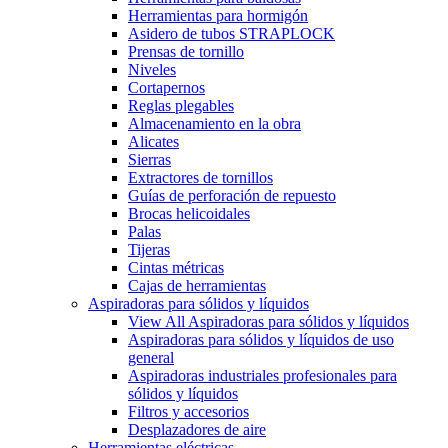
Herramientas para hormigón
Asidero de tubos STRAPLOCK
Prensas de tornillo
Niveles
Cortapernos
Reglas plegables
Almacenamiento en la obra
Alicates
Sierras
Extractores de tornillos
Guías de perforación de repuesto
Brocas helicoidales
Palas
Tijeras
Cintas métricas
Cajas de herramientas
Aspiradoras para sólidos y líquidos
View All Aspiradoras para sólidos y líquidos
Aspiradoras para sólidos y líquidos de uso
general
Aspiradoras industriales profesionales para
sólidos y líquidos
Filtros y accesorios
Desplazadores de aire
Herramientas eléctricas