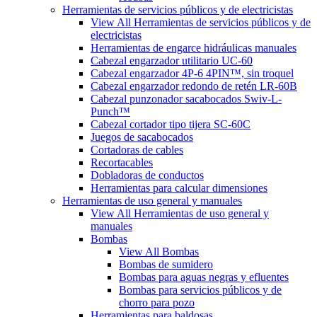
Herramientas de servicios públicos y de electricistas
View All Herramientas de servicios públicos y de
electricistas
Herramientas de engarce hidráulicas manuales
Cabezal engarzador utilitario UC-60
Cabezal engarzador 4P-6 4PIN™, sin troquel
Cabezal engarzador redondo de retén LR-60B
Cabezal punzonador sacabocados Swiv-L-
Punch™
Cabezal cortador tipo tijera SC-60C
Juegos de sacabocados
Cortadoras de cables
Recortacables
Dobladoras de conductos
Herramientas para calcular dimensiones
Herramientas de uso general y manuales
View All Herramientas de uso general y
manuales
Bombas
View All Bombas
Bombas de sumidero
Bombas para aguas negras y efluentes
Bombas para servicios públicos y de
chorro para pozo
Herramientas para baldosas