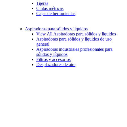
Tijeras
Cintas métricas
Cajas de herramientas
Aspiradoras para sólidos y líquidos
View All Aspiradoras para sólidos y líquidos
Aspiradoras para sólidos y líquidos de uso
general
Aspiradoras industriales profesionales para
sólidos y líquidos
Filtros y accesorios
Desplazadores de aire