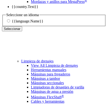
®
Mordazas y anillos para MegaPress
{{country.Text}}
Seleccione un idioma
{{language.Name}}
Seleccionar
Limpieza de drenajes
View All Limpieza de drenajes
Herramientas manuales
Máquinas para fregaderos
Máquinas a tambor
Máquinas seccionales
Limpiadoras de desagües de varilla
Máquinas de agua a presión
®
Máquinas FlexShaft
Cables y herramientas