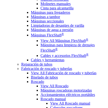
Molinetes manuales
Cinta para alcantarilla
Máquinas para fregaderos
Máquinas a tambor
Máquinas seccionales
Limpiadoras de desagües de varilla
Máquinas de agua a presión
®
Máquinas FlexShaft
®
View All Máquinas FlexShaft
Máquinas para limpieza de drenajes
®
FlexShaft
®
Cables y accesorios FlexShaft
Cables y herramientas
Reparación de tubos
Fabricación de roscado y tuberías
View All Fabricación de roscado y tuberías
Biselado de tubos
Roscado
View All Roscado
Máquinas roscadoras motorizadas
Accionamientos eléctricos portátiles
Roscado manual
View All Roscado manual
Cabezales roscadores