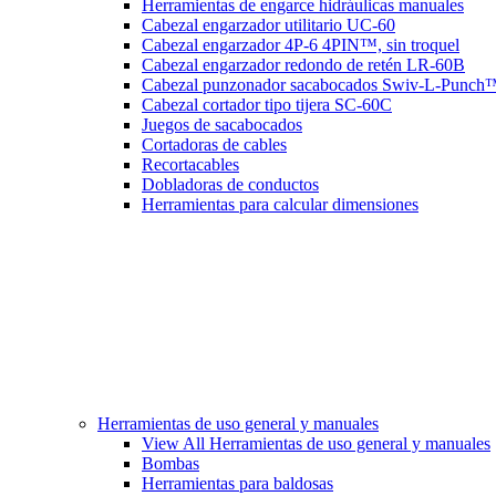
Herramientas de engarce hidráulicas manuales
Cabezal engarzador utilitario UC-60
Cabezal engarzador 4P-6 4PIN™, sin troquel
Cabezal engarzador redondo de retén LR-60B
Cabezal punzonador sacabocados Swiv-L-Punch
Cabezal cortador tipo tijera SC-60C
Juegos de sacabocados
Cortadoras de cables
Recortacables
Dobladoras de conductos
Herramientas para calcular dimensiones
Herramientas de uso general y manuales
View All Herramientas de uso general y manuales
Bombas
Herramientas para baldosas