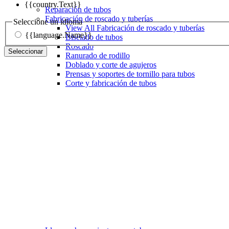
{{country.Text}}
Reparación de tubos
Fabricación de roscado y tuberías
Seleccione un idioma
View All Fabricación de roscado y tuberías
{{language.Name}}
Biselado de tubos
Roscado
Seleccionar
Ranurado de rodillo
Doblado y corte de agujeros
Prensas y soportes de tornillo para tubos
Corte y fabricación de tubos