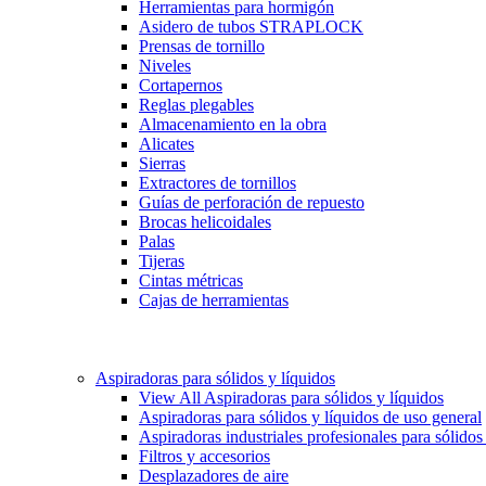
Herramientas para hormigón
Asidero de tubos STRAPLOCK
Prensas de tornillo
Niveles
Cortapernos
Reglas plegables
Almacenamiento en la obra
Alicates
Sierras
Extractores de tornillos
Guías de perforación de repuesto
Brocas helicoidales
Palas
Tijeras
Cintas métricas
Cajas de herramientas
Aspiradoras para sólidos y líquidos
View All Aspiradoras para sólidos y líquidos
Aspiradoras para sólidos y líquidos de uso general
Aspiradoras industriales profesionales para sólidos
Filtros y accesorios
Desplazadores de aire