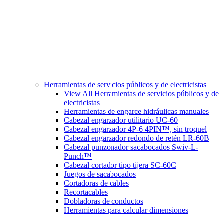
Herramientas de servicios públicos y de electricistas
View All Herramientas de servicios públicos y de
electricistas
Herramientas de engarce hidráulicas manuales
Cabezal engarzador utilitario UC-60
Cabezal engarzador 4P-6 4PIN™, sin troquel
Cabezal engarzador redondo de retén LR-60B
Cabezal punzonador sacabocados Swiv-L-
Punch™
Cabezal cortador tipo tijera SC-60C
Juegos de sacabocados
Cortadoras de cables
Recortacables
Dobladoras de conductos
Herramientas para calcular dimensiones