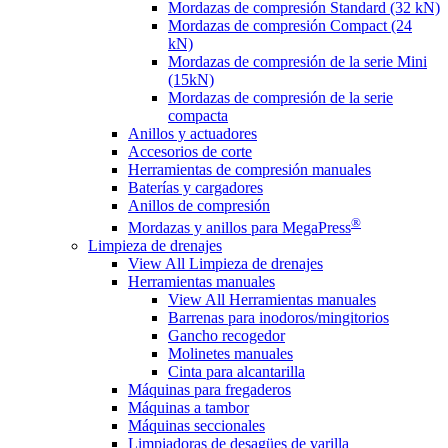
Mordazas de compresión Standard (32 kN)
Mordazas de compresión Compact (24
kN)
Mordazas de compresión de la serie Mini
(15kN)
Mordazas de compresión de la serie
compacta
Anillos y actuadores
Accesorios de corte
Herramientas de compresión manuales
Baterías y cargadores
Anillos de compresión
®
Mordazas y anillos para MegaPress
Limpieza de drenajes
View All Limpieza de drenajes
Herramientas manuales
View All Herramientas manuales
Barrenas para inodoros/mingitorios
Gancho recogedor
Molinetes manuales
Cinta para alcantarilla
Máquinas para fregaderos
Máquinas a tambor
Máquinas seccionales
Limpiadoras de desagües de varilla