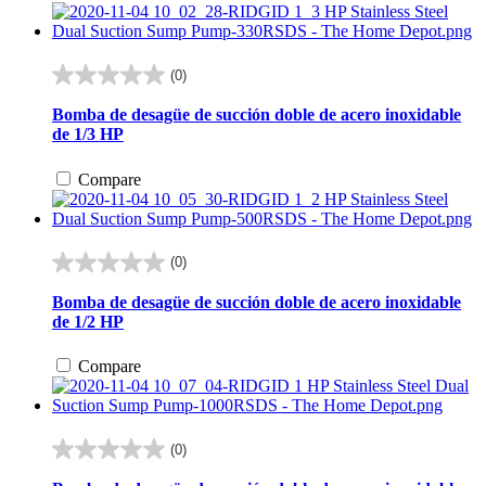
(0)
0.0
de
Bomba de desagüe de succión doble de acero inoxidable
5
de 1/3 HP
estrellas.
Compare
(0)
0.0
de
Bomba de desagüe de succión doble de acero inoxidable
5
de 1/2 HP
estrellas.
Compare
(0)
0.0
de