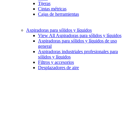
Tijeras
Cintas métricas
Cajas de herramientas
Aspiradoras para sólidos y líquidos
View All Aspiradoras para sólidos y líquidos
Aspiradoras para sólidos y líquidos de uso
general
Aspiradoras industriales profesionales para
sólidos y líquidos
Filtros y accesorios
Desplazadores de aire