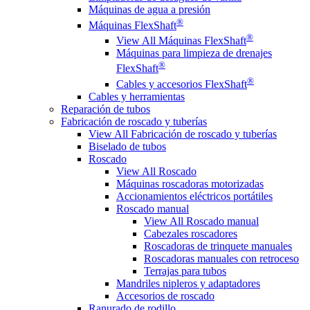
Máquinas de agua a presión
®
Máquinas FlexShaft
®
View All Máquinas FlexShaft
Máquinas para limpieza de drenajes
®
FlexShaft
®
Cables y accesorios FlexShaft
Cables y herramientas
Reparación de tubos
Fabricación de roscado y tuberías
View All Fabricación de roscado y tuberías
Biselado de tubos
Roscado
View All Roscado
Máquinas roscadoras motorizadas
Accionamientos eléctricos portátiles
Roscado manual
View All Roscado manual
Cabezales roscadores
Roscadoras de trinquete manuales
Roscadoras manuales con retroceso
Terrajas para tubos
Mandriles nipleros y adaptadores
Accesorios de roscado
Ranurado de rodillo