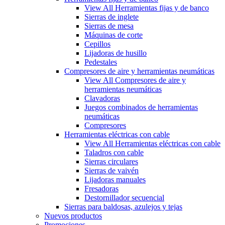
View All Herramientas fijas y de banco
Sierras de inglete
Sierras de mesa
Máquinas de corte
Cepillos
Lijadoras de husillo
Pedestales
Compresores de aire y herramientas neumáticas
View All Compresores de aire y
herramientas neumáticas
Clavadoras
Juegos combinados de herramientas
neumáticas
Compresores
Herramientas eléctricas con cable
View All Herramientas eléctricas con cable
Taladros con cable
Sierras circulares
Sierras de vaivén
Lijadoras manuales
Fresadoras
Destornillador secuencial
Sierras para baldosas, azulejos y tejas
Nuevos productos
Promociones