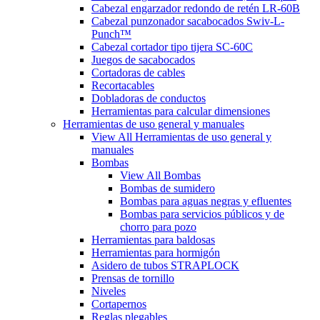
Cabezal engarzador redondo de retén LR-60B
Cabezal punzonador sacabocados Swiv-L-
Punch™
Cabezal cortador tipo tijera SC-60C
Juegos de sacabocados
Cortadoras de cables
Recortacables
Dobladoras de conductos
Herramientas para calcular dimensiones
Herramientas de uso general y manuales
View All Herramientas de uso general y
manuales
Bombas
View All Bombas
Bombas de sumidero
Bombas para aguas negras y efluentes
Bombas para servicios públicos y de
chorro para pozo
Herramientas para baldosas
Herramientas para hormigón
Asidero de tubos STRAPLOCK
Prensas de tornillo
Niveles
Cortapernos
Reglas plegables