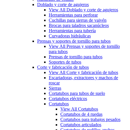
Doblado y corte de agujeros
View All Doblado y corte de agujeros
Herramientas para perforar
Cuchillas para sierras de vaivén
Brocas para taladros sacanúcleos
Herramientas para tubería
Curvadoras hidráulicas
Prensas y soportes de tornillo para tubos
View All Prensas y soportes de tornillo
para tubos
Prensas de tornillo para tubos
Soportes de tubos
Corte y fabricación de tubos
View All Corte y fabricación de tubos
Escariadoras, extractores y machos de
roscar
Sierras
Cortatubos para tubos de suelo
Cortatubos eléctricos
Cortatubos
View All Cortatubos
Cortatubos de 4 ruedas
Cortatubos para trabajos pesados
Cortatubos articulados
Cortatubos de rodillos anchos