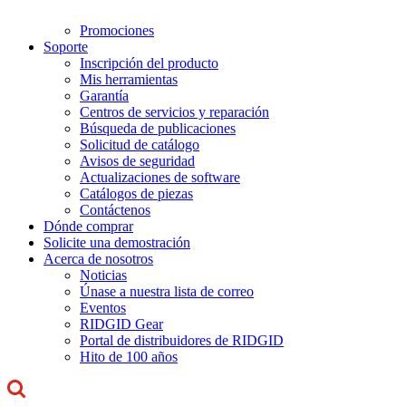
Promociones
Soporte
Inscripción del producto
Mis herramientas
Garantía
Centros de servicios y reparación
Búsqueda de publicaciones
Solicitud de catálogo
Avisos de seguridad
Actualizaciones de software
Catálogos de piezas
Contáctenos
Dónde comprar
Solicite una demostración
Acerca de nosotros
Noticias
Únase a nuestra lista de correo
Eventos
RIDGID Gear
Portal de distribuidores de RIDGID
Hito de 100 años