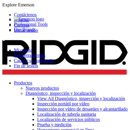
Explore Emerson
Contáctenos
Noticias
Professional Tools
Carreras
Our Brands
Iniciar sesión
Mi cuenta
Mis herramientas
Cambie su contraseña
Fin de sesión
Productos
Nuevos productos
Diagnóstico, inspección y localización
View All Diagnóstico, inspección y localización
Inspección portátil por vídeo
Inspección por vídeo de desagües y alcantarillado
Localización de tubería sanitaria
Localización de servicios públicos
Prueba y medición
Herramienta comercial en línea