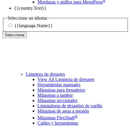
®
Mordazas y anillos para MegaPress
{{country.Text}}
Seleccione un idioma
{{language.Name}}
Seleccionar
Limpieza de drenajes
View All Limpieza de drenajes
Herramientas manuales
Máquinas para fregaderos
Máquinas a tambor
Máquinas seccionales
Limpiadoras de desagües de varilla
Máquinas de agua a presión
®
Máquinas FlexShaft
Cables y herramientas