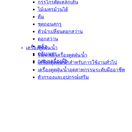
กรรไกรตัดเหล็กเส้น
ไม้เมตรม้วนได้
คีม
ชุดถอนสกรู
ตัวนำเปลี่ยนดอกสว่าน
ดอกสว่าน
พลั่ว
เครื่องดูดฝุ่น/น้ำ
ตลับเมตร
View All เครื่องดูดฝุ่น/น้ำ
กล่องเครื่องมือ
เครื่องดูดฝุ่น/น้ำสำหรับการใช้งานทั่วไป
เครื่องดูดฝุ่น/น้ำอุตสาหกรรมระดับมืออาชีพ
ตัวกรองและอุปกรณ์เสริม