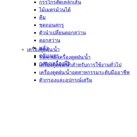
กรรไกรตัดเหล็กเส้น
ไม้เมตรม้วนได้
คีม
ชุดถอนสกรู
ตัวนำเปลี่ยนดอกสว่าน
ดอกสว่าน
พลั่ว
เครื่องดูดฝุ่น/น้ำ
ตลับเมตร
View All เครื่องดูดฝุ่น/น้ำ
กล่องเครื่องมือ
เครื่องดูดฝุ่น/น้ำสำหรับการใช้งานทั่วไป
เครื่องดูดฝุ่น/น้ำอุตสาหกรรมระดับมืออาชีพ
ตัวกรองและอุปกรณ์เสริม