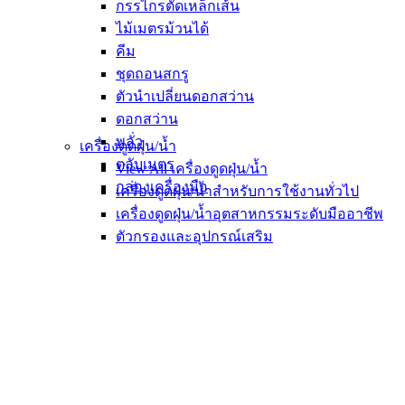
กรรไกรตัดเหล็กเส้น
ไม้เมตรม้วนได้
คีม
ชุดถอนสกรู
ตัวนำเปลี่ยนดอกสว่าน
ดอกสว่าน
พลั่ว
เครื่องดูดฝุ่น/น้ำ
ตลับเมตร
View All เครื่องดูดฝุ่น/น้ำ
กล่องเครื่องมือ
เครื่องดูดฝุ่น/น้ำสำหรับการใช้งานทั่วไป
เครื่องดูดฝุ่น/น้ำอุตสาหกรรมระดับมืออาชีพ
ตัวกรองและอุปกรณ์เสริม