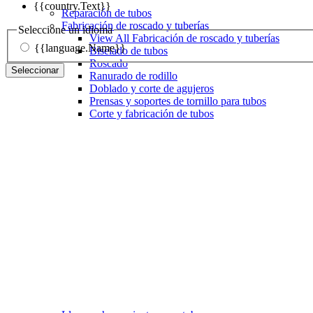
{{country.Text}}
Reparación de tubos
Fabricación de roscado y tuberías
Seleccione un idioma
View All Fabricación de roscado y tuberías
{{language.Name}}
Biselado de tubos
Roscado
Seleccionar
Ranurado de rodillo
Doblado y corte de agujeros
Prensas y soportes de tornillo para tubos
Corte y fabricación de tubos