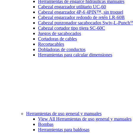
Herramientas de engarce hidráulicas manuales
Cabezal engarzador utilitario UC-60
Cabezal engarzador 4P-6 4PIN™, sin troquel
Cabezal engarzador redondo de retén LR-60B
Cabezal punzonador sacabocados Swiv-L-Punch
Cabezal cortador tipo tijera SC-60C
Juegos de sacabocados
Cortadoras de cables
Recortacables
Dobladoras de conductos
Herramientas para calcular dimensiones
Herramientas de uso general y manuales
View All Herramientas de uso general y manuales
Bombas
Herramientas para baldosas