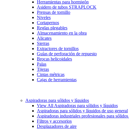
Herramientas para hormigón
Asidero de tubos STRAPLOCK
Prensas de tornillo
Niveles
Cortapernos
Reglas plegables
Almacenamiento en la obra
Alicates
Sierras
Extractores de tornillos
Guías de perforación de repuesto
Brocas helicoidales
Palas
Tijeras
Cintas métricas
Cajas de herramientas
Aspiradoras para sólidos y líquidos
View All Aspiradoras para sólidos y líquidos
Aspiradoras para sólidos y líquidos de uso general
Aspiradoras industriales profesionales para sólidos
Filtros y accesorios
Desplazadores de aire