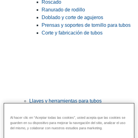
Roscado
Ranurado de rodillo
Doblado y corte de agujeros
Prensas y soportes de tornillo para tubos
Corte y fabricación de tubos
Llaves y herramientas para tubos
View All Llaves y herramientas para tubos
Al hacer clic en “Aceptar todas las cookies”, usted acepta que las cookies se
Llaves
guarden en su dispositivo para mejorar la navegación del sitio, analizar el uso
del mismo, y colaborar con nuestros estudios para marketing.
Curvado y conformado
Reparación y unión de tubos