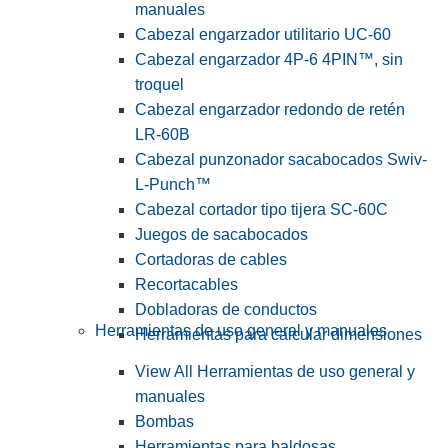
manuales
Cabezal engarzador utilitario UC-60
Cabezal engarzador 4P-6 4PIN™, sin
troquel
Cabezal engarzador redondo de retén
LR-60B
Cabezal punzonador sacabocados Swiv-
L-Punch™
Cabezal cortador tipo tijera SC-60C
Juegos de sacabocados
Cortadoras de cables
Recortacables
Dobladoras de conductos
Herramientas de uso general y manuales
Herramientas para calcular dimensiones
View All Herramientas de uso general y
manuales
Bombas
Herramientas para baldosas