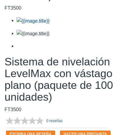
FT3500
Sistema de nivelación
LevelMax con vástago
plano (paquete de 100
unidades)
FT3500
0 reseñas
Sin
puntuación.
Enlace
ESCRIBA UNA RESEÑA
HACER UNA PREGUNTA