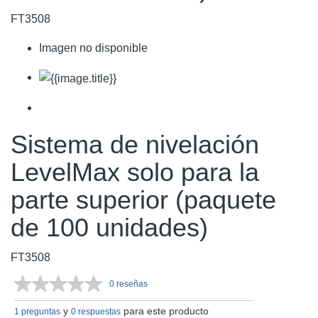
FT3508
Imagen no disponible
Sistema de nivelación
LevelMax solo para la
parte superior (paquete
de 100 unidades)
FT3508
0 reseñas
Sin
puntuación.
y
para este producto
Enlace
1 preguntas
0 respuestas