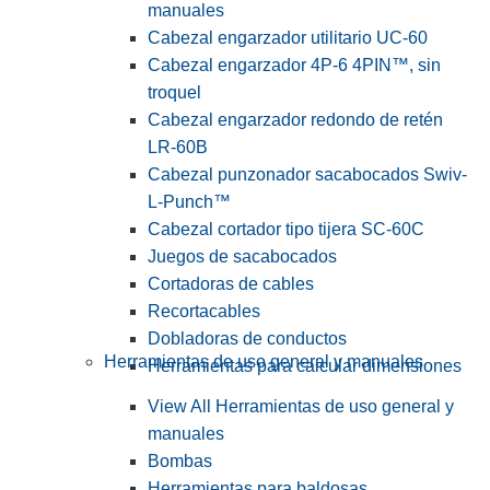
manuales
Cabezal engarzador utilitario UC-60
Cabezal engarzador 4P-6 4PIN™, sin
troquel
Cabezal engarzador redondo de retén
LR-60B
Cabezal punzonador sacabocados Swiv-
L-Punch™
Cabezal cortador tipo tijera SC-60C
Juegos de sacabocados
Cortadoras de cables
Recortacables
Dobladoras de conductos
Herramientas de uso general y manuales
Herramientas para calcular dimensiones
View All Herramientas de uso general y
manuales
Bombas
Herramientas para baldosas