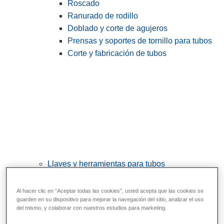
Roscado
Ranurado de rodillo
Doblado y corte de agujeros
Prensas y soportes de tornillo para tubos
Corte y fabricación de tubos
Llaves y herramientas para tubos
View All Llaves y herramientas para tubos
Al hacer clic en “Aceptar todas las cookies”, usted acepta que las cookies se
Llaves
guarden en su dispositivo para mejorar la navegación del sitio, analizar el uso
del mismo, y colaborar con nuestros estudios para marketing.
Curvado y conformado
Reparación y unión de tubos