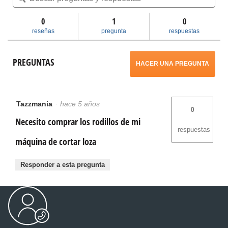
de
y
y
acción
Sistema
respuestas
res
de
0
1
0
nivelación
se
reseñas
pregunta
respuestas
LevelMax
solo
abrirá
para
PREGUNTAS
la
HACER UNA PREGUNTA
parte
un
superior
(paquete
cuadro
de
100
Tazzmania
·
hace 5 años
0
unidades)
de
Necesito comprar los rodillos de mi
diálogo.
respuestas
máquina de cortar loza
Responder a esta pregunta