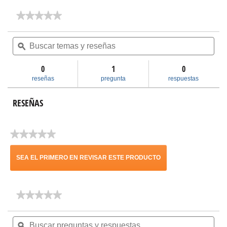
★★★★★
★★★★★
No
hay
Buscar
Bus
valoraciones
temas
ϙ
tem
de
y
y
Sistema
reseñas
res
de
0
1
0
nivelación
reseñas
pregunta
respuestas
LevelMax
solo
para
RESEÑAS
la
parte
superior
(paquete
★★★★★
de
Sin
100
puntuación
unidades)
SEA EL PRIMERO EN REVISAR ESTE PRODUCTO
.
★★★★★
★★★★★
Con
No
hay
Buscar
Bus
esta
valoraciones
preguntas
ϙ
pre