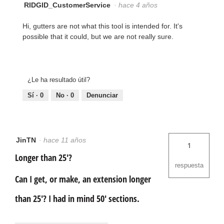
RIDGID_CustomerService
·
hace 4 años
Hi, gutters are not what this tool is intended for. It's
possible that it could, but we are not really sure.
¿Le ha resultado útil?
Sí ·
0
No ·
0
Denunciar
JinTN
·
hace 11 años
1
Longer than 25'?
respuesta
Can I get, or make, an extension longer
than 25'? I had in mind 50' sections.