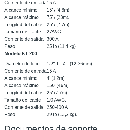
Corriente de entrada
15 A
Alcance mínimo
15' / (4.6m).
Alcance máximo
75' / (23m).
Longitud del cable
25' / (7.7m).
Tamaño del cable
2 AWG.
Corriente de salida
300 A
Peso
25 lb (11,4 kg)
Modelo KT-200
Diámetro de tubo
1/2"-1-1/2" (12-36mm).
Corriente de entrada
15 A
Alcance mínimo
4' (1.2m).
Alcance máximo
150' (46m).
Longitud del cable
25' (7.7m).
Tamaño del cable
1/0 AWG.
Corriente de salida
250-400 A
Peso
29 lb (13,2 kg).
Documentos de soporte