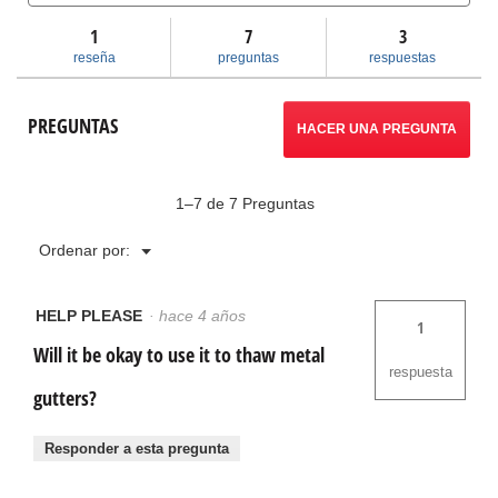
y
y
reseñas
respuestas
res
1
llevará
7
3
de
Descongeladores
reseña
preguntas
respuestas
de
a
tubos
modelos
reseñas.
PREGUNTAS
KT-
HACER UNA PREGUNTA
190
/
KT-
200
1–7 de 7 Preguntas
Menú
Ordenar por:
▼
HELP PLEASE
·
hace 4 años
1
Will it be okay to use it to thaw metal
respuesta
gutters?
Responder a esta pregunta