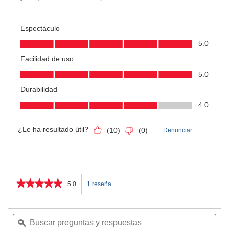
★★★★★
★★★★★
5.0
1 reseña
Esta
5
de
acción
5
Buscar
Bus
estrellas.
preguntas
ϙ
pre
le
Leer