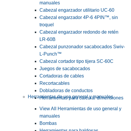
manuales
Cabezal engarzador utilitario UC-60
Cabezal engarzador 4P-6 4PIN™, sin
troquel
Cabezal engarzador redondo de retén
LR-60B
Cabezal punzonador sacabocados Swiv-
L-Punch™
Cabezal cortador tipo tijera SC-60C
Juegos de sacabocados
Cortadoras de cables
Recortacables
Dobladoras de conductos
Herramientas de uso general y manuales
Herramientas para calcular dimensiones
View All Herramientas de uso general y
manuales
Bombas
Herramientas para baldosas