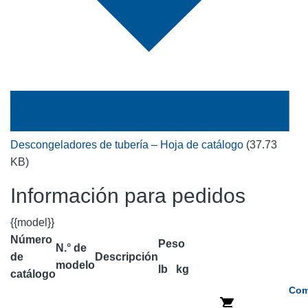
Descongeladores de tubería – Hoja de catálogo
(37.73
KB)
Información para pedidos
{{model}}
Número
Peso
N.° de
de
Descripción
modelo
lb
kg
catálogo
Com