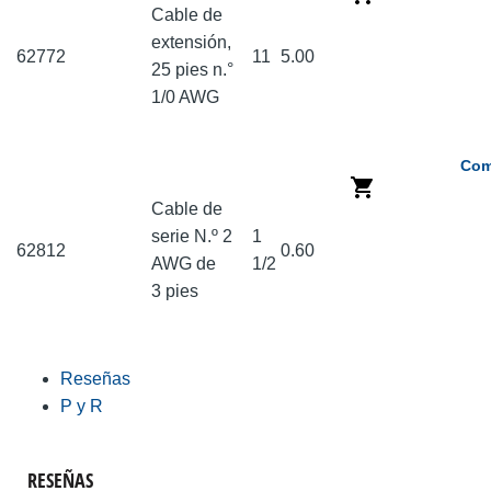
Cable de
extensión,
62772
11
5.00
25 pies n.°
1/0 AWG
Com
Cable de
serie N.º 2
1
62812
0.60
AWG de
1/2
3 pies
Reseñas
P y R