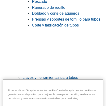
Roscado
Ranurado de rodillo
Doblado y corte de agujeros
Prensas y soportes de tornillo para tubos
Corte y fabricación de tubos
Llaves y herramientas para tubos
View All Llaves y herramientas para tubos
Al hacer clic en “Aceptar todas las cookies”, usted acepta que las cookies se
Llaves
guarden en su dispositivo para mejorar la navegación del sitio, analizar el uso
del mismo, y colaborar con nuestros estudios para marketing.
Curvado y conformado
Reparación y unión de tubos