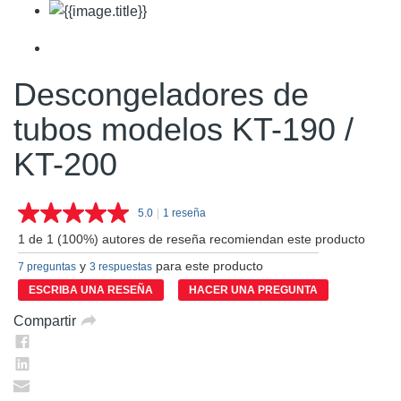
Descongeladores de
tubos modelos KT-190 /
KT-200
5.0
|
1 reseña
Lea
1
1 de 1 (100%) autores de reseña recomiendan este producto
reseña.
Enlace
y
para este producto
7 preguntas
3 respuestas
en
la
ESCRIBA UNA RESEÑA
HACER UNA PREGUNTA
misma
página.
Compartir