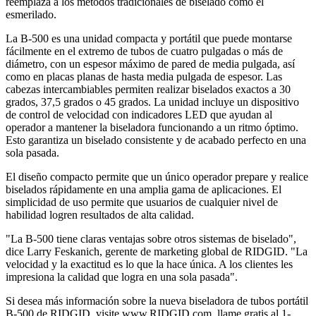
reemplaza a los métodos tradicionales de biselado como el
esmerilado.
La B-500 es una unidad compacta y portátil que puede montarse
fácilmente en el extremo de tubos de cuatro pulgadas o más de
diámetro, con un espesor máximo de pared de media pulgada, así
como en placas planas de hasta media pulgada de espesor. Las
cabezas intercambiables permiten realizar biselados exactos a 30
grados, 37,5 grados o 45 grados. La unidad incluye un dispositivo
de control de velocidad con indicadores LED que ayudan al
operador a mantener la biseladora funcionando a un ritmo óptimo.
Esto garantiza un biselado consistente y de acabado perfecto en una
sola pasada.
El diseño compacto permite que un único operador prepare y realice
biselados rápidamente en una amplia gama de aplicaciones. El
simplicidad de uso permite que usuarios de cualquier nivel de
habilidad logren resultados de alta calidad.
"La B-500 tiene claras ventajas sobre otros sistemas de biselado",
dice Larry Feskanich, gerente de marketing global de RIDGID. "La
velocidad y la exactitud es lo que la hace única. A los clientes les
impresiona la calidad que logra en una sola pasada".
Si desea más información sobre la nueva biseladora de tubos portátil
B-500 de RIDGID, visite www.RIDGID.com, llame gratis al 1-