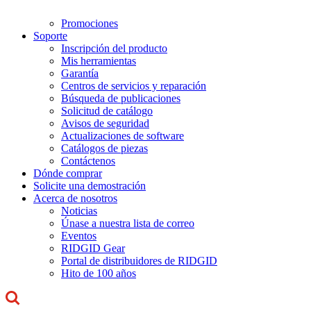
Promociones
Soporte
Inscripción del producto
Mis herramientas
Garantía
Centros de servicios y reparación
Búsqueda de publicaciones
Solicitud de catálogo
Avisos de seguridad
Actualizaciones de software
Catálogos de piezas
Contáctenos
Dónde comprar
Solicite una demostración
Acerca de nosotros
Noticias
Únase a nuestra lista de correo
Eventos
RIDGID Gear
Portal de distribuidores de RIDGID
Hito de 100 años