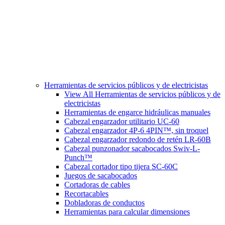
Herramientas de servicios públicos y de electricistas
View All Herramientas de servicios públicos y de
electricistas
Herramientas de engarce hidráulicas manuales
Cabezal engarzador utilitario UC-60
Cabezal engarzador 4P-6 4PIN™, sin troquel
Cabezal engarzador redondo de retén LR-60B
Cabezal punzonador sacabocados Swiv-L-
Punch™
Cabezal cortador tipo tijera SC-60C
Juegos de sacabocados
Cortadoras de cables
Recortacables
Dobladoras de conductos
Herramientas para calcular dimensiones