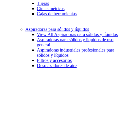
Tijeras
Cintas métricas
Cajas de herramientas
Aspiradoras para sólidos y líquidos
View All Aspiradoras para sólidos y líquidos
Aspiradoras para sólidos y líquidos de uso
general
Aspiradoras industriales profesionales para
sólidos y líquidos
Filtros y accesorios
Desplazadores de aire