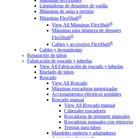
Máquinas seccionales
Limpiadoras de desagües de varilla
Máquinas de agua a presión
®
Máquinas FlexShaft
®
View All Máquinas FlexShaft
Máquinas para limpieza de drenajes
®
FlexShaft
®
Cables y accesorios FlexShaft
Cables y herramientas
Reparación de tubos
Fabricación de roscado y tuberías
View All Fabricación de roscado y tuberías
Biselado de tubos
Roscado
View All Roscado
Máquinas roscadoras motorizadas
Accionamientos eléctricos portátiles
Roscado manual
View All Roscado manual
Cabezales roscadores
Roscadoras de trinquete manuales
Roscadoras manuales con retroceso
Terrajas para tubos
Mandriles nipleros y adaptadores