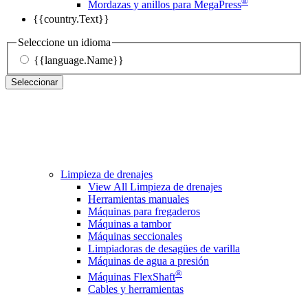
®
Mordazas y anillos para MegaPress
{{country.Text}}
Seleccione un idioma
{{language.Name}}
Seleccionar
Limpieza de drenajes
View All Limpieza de drenajes
Herramientas manuales
Máquinas para fregaderos
Máquinas a tambor
Máquinas seccionales
Limpiadoras de desagües de varilla
Máquinas de agua a presión
®
Máquinas FlexShaft
Cables y herramientas