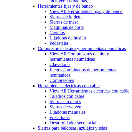
incluyen las baterías)
Herramientas fijas y de banco
View All Herramientas fijas y de banco
Sierras de inglete
Sierras de mesa
Máquinas de corte
Cepillos
Lijadoras de husillo
Pedestales
Compresores de aire y herramientas neumáticas
View All Compresores de aire y
herramientas neumáticas
Clavadoras
Juegos combinados de herramientas
neumáticas
Compresores
Herramientas eléctricas con cable
View All Herramientas eléctricas con cable
Taladros con cable
Sierras circulares
Sierras de vaivén
Lijadoras manuales
Fresadoras
Destornillador secuencial
Sierras para baldosas, azulejos y tejas