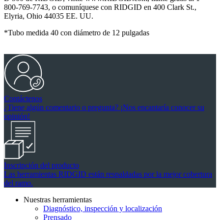
800-769-7743, o comuníquese con RIDGID en 400 Clark St.,
Elyria, Ohio 44035 EE. UU.
*Tubo medida 40 con diámetro de 12 pulgadas
Contáctenos
¿Tiene algún comentario o pregunta? ¡Nos encantaría conocer su
opinión!
Inscripción del producto
Las herramientas RIDGID están respaldadas por la mejor cobertura
del ramo.
Nuestras herramientas
Diagnóstico, inspección y localización
Prensado