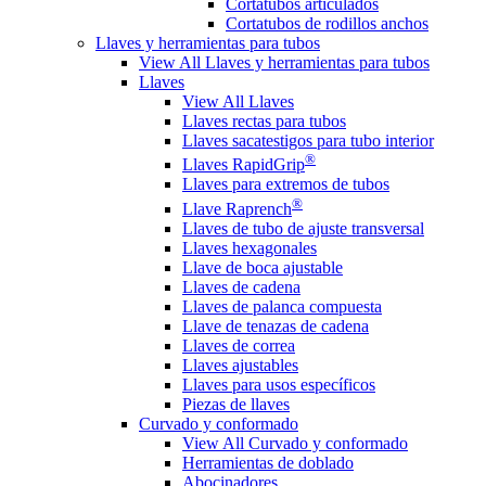
Cortatubos articulados
Cortatubos de rodillos anchos
Llaves y herramientas para tubos
View All Llaves y herramientas para tubos
Llaves
View All Llaves
Llaves rectas para tubos
Llaves sacatestigos para tubo interior
®
Llaves RapidGrip
Llaves para extremos de tubos
®
Llave Raprench
Llaves de tubo de ajuste transversal
Llaves hexagonales
Llave de boca ajustable
Llaves de cadena
Llaves de palanca compuesta
Llave de tenazas de cadena
Llaves de correa
Llaves ajustables
Llaves para usos específicos
Piezas de llaves
Curvado y conformado
View All Curvado y conformado
Herramientas de doblado
Abocinadores