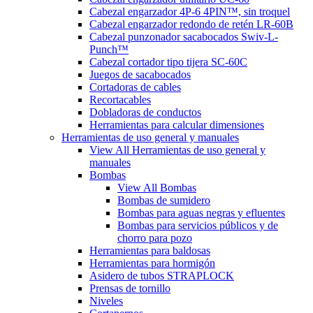
Cabezal engarzador 4P-6 4PIN™, sin troquel
Cabezal engarzador redondo de retén LR-60B
Cabezal punzonador sacabocados Swiv-L-
Punch™
Cabezal cortador tipo tijera SC-60C
Juegos de sacabocados
Cortadoras de cables
Recortacables
Dobladoras de conductos
Herramientas para calcular dimensiones
Herramientas de uso general y manuales
View All Herramientas de uso general y
manuales
Bombas
View All Bombas
Bombas de sumidero
Bombas para aguas negras y efluentes
Bombas para servicios públicos y de
chorro para pozo
Herramientas para baldosas
Herramientas para hormigón
Asidero de tubos STRAPLOCK
Prensas de tornillo
Niveles