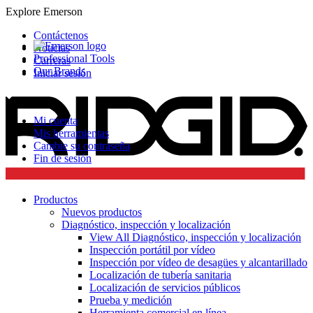
Explore Emerson
Contáctenos
Noticias
Professional Tools
Carreras
Our Brands
Iniciar sesión
Mi cuenta
Mis herramientas
Cambie su contraseña
Fin de sesión
Productos
Nuevos productos
Diagnóstico, inspección y localización
View All Diagnóstico, inspección y localización
Inspección portátil por vídeo
Inspección por vídeo de desagües y alcantarillado
Localización de tubería sanitaria
Localización de servicios públicos
Prueba y medición
Herramienta comercial en línea