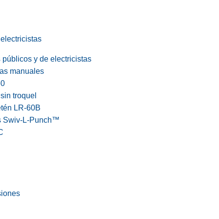
electricistas
públicos y de electricistas
cas manuales
60
in troquel
etén LR-60B
s Swiv-L-Punch™
C
siones