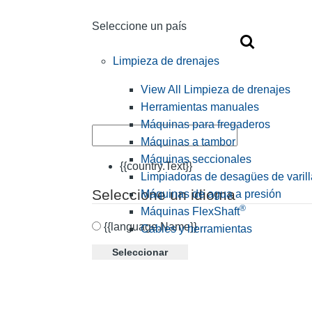
Seleccione un país
Limpieza de drenajes
View All Limpieza de drenajes
Herramientas manuales
Máquinas para fregaderos
Máquinas a tambor
Máquinas seccionales
{{country.Text}}
Limpiadoras de desagües de varill
Seleccione un idioma
Máquinas de agua a presión
®
Máquinas FlexShaft
{{language.Name}}
Cables y herramientas
Seleccionar