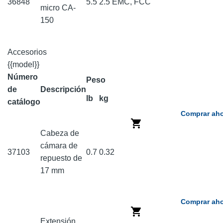
36848
5.5
2.5
EMC, FCC
micro CA-
150
Accesorios
{{model}}
Número
Peso
de
Descripción
lb
kg
catálogo
Comprar aho
Cabeza de
cámara de
37103
0.7
0.32
repuesto de
17 mm
Comprar aho
Extensión