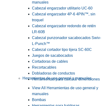
manuales
Cabezal engarzador utilitario UC-60
Cabezal engarzador 4P-6 4PIN™, sin
troquel
Cabezal engarzador redondo de retén
LR-60B
Cabezal punzonador sacabocados Swiv-
L-Punch™
Cabezal cortador tipo tijera SC-60C
Juegos de sacabocados
Cortadoras de cables
Recortacables
Dobladoras de conductos
Herramientas de uso general y manuales
Herramientas para calcular dimensiones
View All Herramientas de uso general y
manuales
Bombas
Herramientas para baldosas