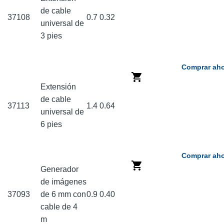
de cable
37108
0.7
0.32
universal de
3 pies
Comprar aho
Extensión
de cable
37113
1.4
0.64
universal de
6 pies
Comprar aho
Generador
de imágenes
37093
de 6 mm con
0.9
0.40
cable de 4
m