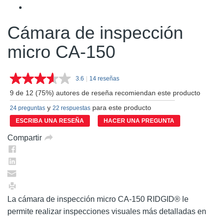
Cámara de inspección
micro CA-150
3.6
|
14 reseñas
Lea
14
9 de 12 (75%) autores de reseña recomiendan este producto
reseñas.
Enlace
y
para este producto
24 preguntas
22 respuestas
en
la
ESCRIBA UNA RESEÑA
HACER UNA PREGUNTA
misma
página.
Compartir
La cámara de inspección micro CA-150 RIDGID® le
permite realizar inspecciones visuales más detalladas en