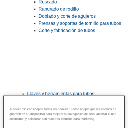
Roscado
Ranurado de rodillo
Doblado y corte de agujeros
Prensas y soportes de tornillo para tubos
Corte y fabricación de tubos
Llaves y herramientas para tubos
View All Llaves y herramientas para tubos
Al hacer clic en “Aceptar todas las cookies”, usted acepta que las cookies se
Llaves
guarden en su dispositivo para mejorar la navegación del sitio, analizar el uso
del mismo, y colaborar con nuestros estudios para marketing.
Curvado y conformado
Reparación y unión de tubos