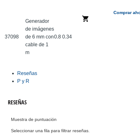
Comprar aho
Generador
de imágenes
37098
de 6 mm con
0.8
0.34
cable de 1
m
Reseñas
P y R