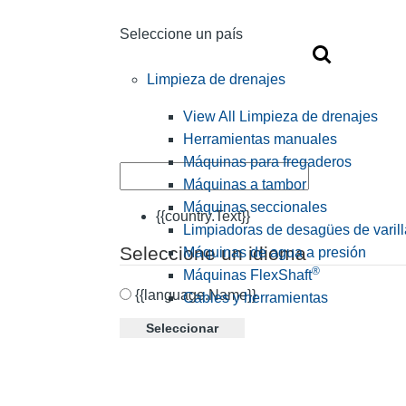
Seleccione un país
Limpieza de drenajes
View All Limpieza de drenajes
Herramientas manuales
Máquinas para fregaderos
Máquinas a tambor
Máquinas seccionales
{{country.Text}}
Limpiadoras de desagües de varill
Seleccione un idioma
Máquinas de agua a presión
®
Máquinas FlexShaft
{{language.Name}}
Cables y herramientas
Seleccionar