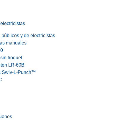
electricistas
públicos y de electricistas
cas manuales
60
in troquel
etén LR-60B
s Swiv-L-Punch™
C
siones