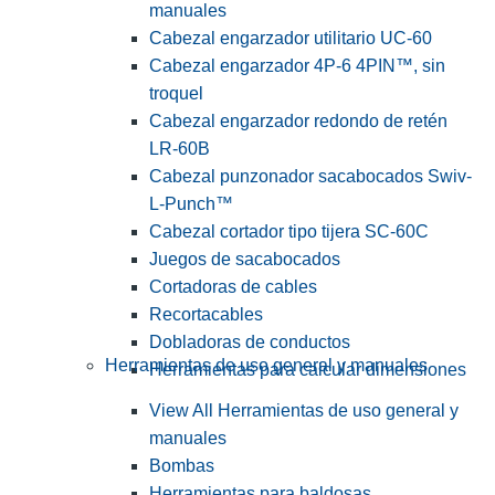
manuales
Cabezal engarzador utilitario UC-60
Cabezal engarzador 4P-6 4PIN™, sin
troquel
Cabezal engarzador redondo de retén
LR-60B
Cabezal punzonador sacabocados Swiv-
L-Punch™
Cabezal cortador tipo tijera SC-60C
Juegos de sacabocados
Cortadoras de cables
Recortacables
Dobladoras de conductos
Herramientas de uso general y manuales
Herramientas para calcular dimensiones
View All Herramientas de uso general y
manuales
Bombas
Herramientas para baldosas