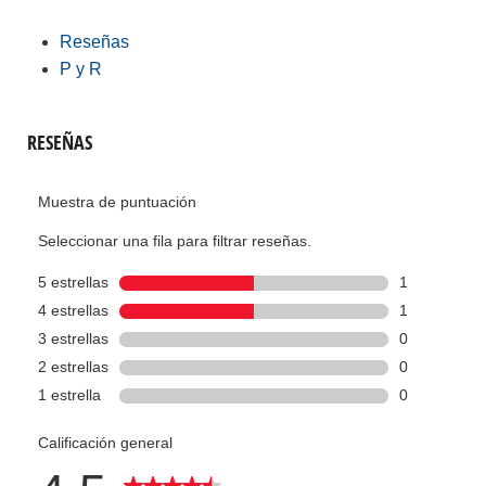
Reseñas
P y R