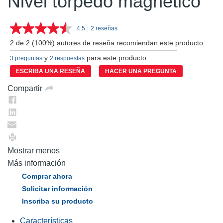
Nivel torpedo magnético
4.5
|
2 reseñas
Lea
2
2 de 2 (100%) autores de reseña recomiendan este producto
reseñas.
Enlace
y
para este producto
3 preguntas
2 respuestas
en
la
ESCRIBA UNA RESEÑA
HACER UNA PREGUNTA
misma
página.
Compartir
Mostrar menos
Más información
Comprar ahora
Solicitar información
Inscriba su producto
Características