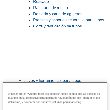
Roscado
Ranurado de rodillo
Doblado y corte de agujeros
Prensas y soportes de tornillo para tubos
Corte y fabricación de tubos
Llaves y herramientas para tubos
View All Llaves y herramientas para tubos
Al hacer clic en “Aceptar todas las cookies”, usted acepta que las cookies se
Llaves
guarden en su dispositivo para mejorar la navegación del sitio, analizar el uso
del mismo, y colaborar con nuestros estudios para marketing.
Curvado y conformado
Reparación y unión de tubos