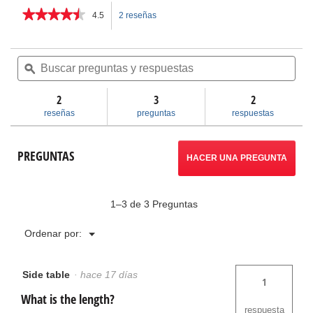
★★★★★
★★★★★
4.5
2 reseñas
Esta
4.5
de
acción
5
Buscar
Bus
estrellas.
preguntas
ϙ
pre
le
Leer
y
y
reseñas
respuestas
res
2
3
llevará
2
de
Nivel
reseñas
preguntas
respuestas
torpedo
a
magnético
reseñas.
PREGUNTAS
HACER UNA PREGUNTA
1–3 de 3 Preguntas
Menú
Ordenar por:
▼
Side table
·
hace 17 días
1
What is the length?
respuesta