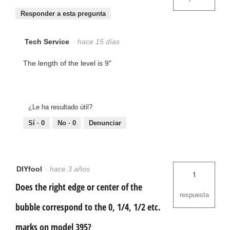
Responder a esta pregunta
Tech Service
·
hace 15 días
The length of the level is 9"
¿Le ha resultado útil?
Sí ·
0
No ·
0
Denunciar
DIYfool
·
hace 3 años
1
Does the right edge or center of the
respuesta
bubble correspond to the 0, 1/4, 1/2 etc.
marks on model 395?