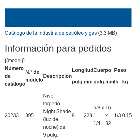
Catálogo de la industria de petróleo y gas
(3.3 MB)
Información para pedidos
{{model}}
Número
Longitud
Cuerpo
Peso
N.° de
de
Descripción
modelo
pulg.
mm
pulg.
mm
lb
kg
catálogo
Nivel
torpedo
5/8 x
16
Night Shade
20233
395
9
229
1
x
1/3
0.15
(luz de
1/4
32
noche) de
9 pulg.