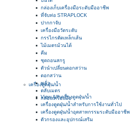
บันได
กล่องเก็บเครื่องมือระดับมืออาชีพ
ที่จับท่อ STRAPLOCK
ปากกาจับ
เครื่องมือวัดระดับ
กรรไกรตัดเหล็กเส้น
ไม้เมตรม้วนได้
คีม
ชุดถอนสกรู
ตัวนำเปลี่ยนดอกสว่าน
ดอกสว่าน
พลั่ว
เครื่องดูดฝุ่น/น้ำ
ตลับเมตร
View All เครื่องดูดฝุ่น/น้ำ
กล่องเครื่องมือ
เครื่องดูดฝุ่น/น้ำสำหรับการใช้งานทั่วไป
เครื่องดูดฝุ่น/น้ำอุตสาหกรรมระดับมืออาชีพ
ตัวกรองและอุปกรณ์เสริม